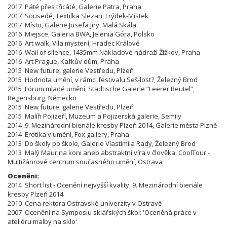
2017 Páté přes třicáté, Galerie Patra, Praha
2017 Sousedé, Textilka Slezan, Frýdek-Místek
2017 Místo, Galerie Josefa Jíry, Malá Skála
2016 Miejsce, Galeria BWA, Jelenia Góra, Polsko
2016 Art walk, Vila mysterií, Hradec Králové
2016 Wail of silence, 1435mm Nákladové nádraží Žižkov, Praha
2016 Art Prague, Kafkův dům, Praha
2015 New future, galerie Vestředu, Plzeň
2015 Hodnota umění, v rámci festivalu Seš-lost?, Železný Brod
2015 Fórum mladé umění, Städtische Galerie “Leerer Beutel”,
Regensburg, Německo
2015 New future, galerie Vestředu, Plzeň
2015 Malíři Pojizeří, Muzeum a Pojizerská galerie, Semily
2014 9. Mezinárodní bienále kresby Plzeň 2014, Galerie města Plzně
2014 Erotika v umění, Fox gallery, Praha
2013 Do školy po škole, Galerie Vlastimila Rady, Železný Brod
2013 Malý Maur na koni aneb abstraktní víra v člověka, CoolTour -
Multižánrové centrum současného umění, Ostrava
Ocenění:
2014 Short list - Ocenění nejvyšší kvality, 9. Mezinárodní bienále
kresby Plzeň 2014
2010 Cena rektora Ostravské univerzity v Ostravě
2007 Ocenění na
Symposiu sklářských škol:
'
Oceněná práce v
ateliéru malby na sklo'