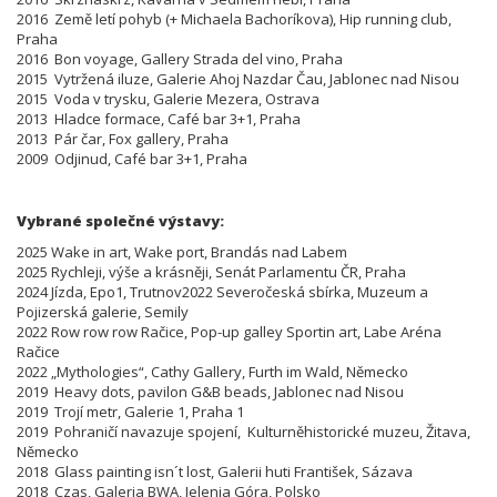
2016 Země letí pohyb (+ Michaela Bachoríkova), Hip running club,
Praha
2016 Bon voyage, Gallery Strada del vino, Praha
2015 Vytržená iluze, Galerie Ahoj Nazdar Čau, Jablonec nad Nisou
2015 Voda v trysku, Galerie Mezera, Ostrava
2013 Hladce formace, Café bar 3+1, Praha
2013 Pár čar, Fox gallery, Praha
2009 Odjinud, Café bar 3+1, Praha
Vybrané společné výstavy:
2025 Wake in art, Wake port, Brandás nad Labem
2025 Rychleji, výše a krásněji, Senát Parlamentu ČR, Praha
2024 Jízda, Epo1, Trutnov2022 Severočeská sbírka, Muzeum a
Pojizerská galerie, Semily
2022 Row row row Račice, Pop-up galley Sportin art, Labe Aréna
Račice
2022 „Mythologies“, Cathy Gallery, Furth im Wald, Německo
2019 Heavy dots, pavilon G&B beads, Jablonec nad Nisou
2019 Trojí metr, Galerie 1, Praha 1
2019 Pohraničí navazuje spojení, Kulturněhistorické muzeu, Žitava,
Německo
2018 Glass painting isn´t lost, Galerii huti František, Sázava
2018 Czas, Galeria BWA, Jelenia Góra, Polsko