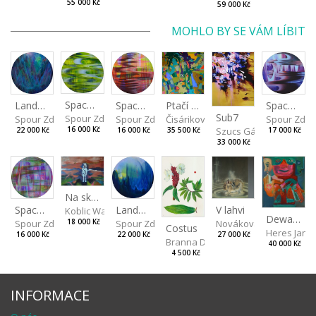
55 000 Kč
59 000 Kč
MOHLO BY SE VÁM LÍBIT
Spaces I
Spaces IV
Spaces II
Ptačí perspektiva
Landscape III
Sub7
Spour Zdeněk
Spour Zde
Spour Zdeněk
Čisáriková Táňa
Spour Zdeněk
Szucs Gábor
16 000 Kč
17 000 Kč
16 000 Kč
35 500 Kč
22 000 Kč
33 000 Kč
Na skalách
Landscape II
V lahvi
Spaces III
Koblic Walterová Martina
Dewa pagan
Spour Zdeněk
Nováková Blanka
18 000 Kč
Spour Zdeněk
Costus
Heres Jan
22 000 Kč
27 000 Kč
16 000 Kč
Branna Dorota
40 000 Kč
4 500 Kč
INFORMACE