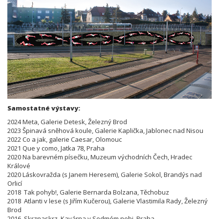
Samostatné výstavy:
2024 Meta, Galerie Detesk, Železný Brod
2023 Špinavá sněhová koule, Galerie Kaplička, Jablonec nad Nisou
2022 Co a jak, galerie Caesar, Olomouc
2021 Que y como, Jatka 78, Praha
2020 Na barevném písečku, Muzeum východních Čech, Hradec
Králové
2020 Láskovražda (s Janem Heresem), Galerie Sokol, Brandýs nad
Orlicí
2018 Tak pohyb!, Galerie Bernarda Bolzana, Těchobuz
2018 Atlanti v lese (s Jiřím Kučerou), Galerie Vlastimila Rady, Železný
Brod
2016 Skrznaskrz, Kavárna v Sedmém nebi, Praha