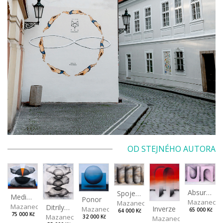
OD STEJNÉHO AUTORA
Absurdní
Spojené nádoby
Mediolyth
Ponor
Mazanec D
Mazanec David
Mazanec David
Ditrilyth
Inverze
Mazanec David
65 000 Kč
64 000 Kč
75 000 Kč
Mazanec David
32 000 Kč
Mazanec David