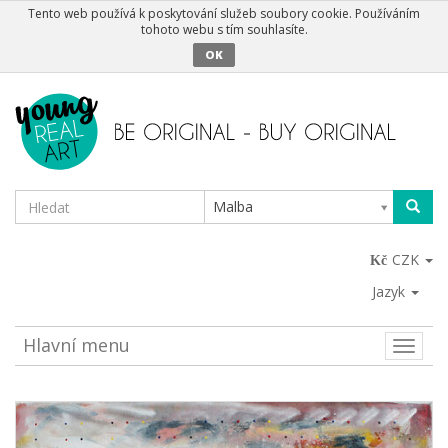
Tento web používá k poskytování služeb soubory cookie. Používáním
tohoto webu s tím souhlasíte.
OK
Malba
CZK
Jazyk
Hlavní menu
Toggle
naviga