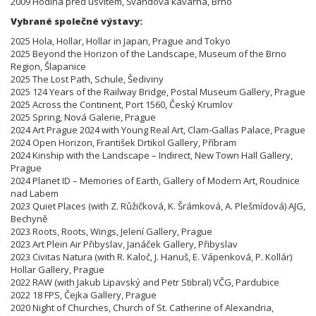
2009 Hodina před úsvitem, Švandova kavárna, Brno
Vybrané společné výstavy:
2025 Hola, Hollar, Hollar in Japan, Prague and Tokyo
2025 Beyond the Horizon of the Landscape, Museum of the Brno
Region, Šlapanice
2025 The Lost Path, Schule, Šediviny
2025 124 Years of the Railway Bridge, Postal Museum Gallery, Prague
2025 Across the Continent, Port 1560, Český Krumlov
2025 Spring, Nová Galerie, Prague
2024 Art Prague 2024 with Young Real Art, Clam-Gallas Palace, Prague
2024 Open Horizon, František Drtikol Gallery, Příbram
2024 Kinship with the Landscape – Indirect, New Town Hall Gallery,
Prague
2024 Planet ID – Memories of Earth, Gallery of Modern Art, Roudnice
nad Labem
2023 Quiet Places (with Z. Růžičková, K. Šrámková, A. Plešmídová) AJG,
Bechyně
2023 Roots, Roots, Wings, Jelení Gallery, Prague
2023 Art Plein Air Přibyslav, Janáček Gallery, Přibyslav
2023 Civitas Natura (with R. Kaloč, J. Hanuš, E. Vápenková, P. Kollár)
Hollar Gallery, Prague
2022 RAW (with Jakub Lipavský and Petr Stibral) VČG, Pardubice
2022 18 FPS, Čejka Gallery, Prague
2020 Night of Churches, Church of St. Catherine of Alexandria,