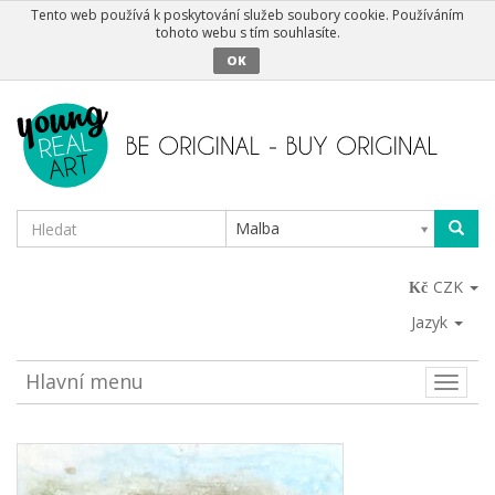
Tento web používá k poskytování služeb soubory cookie. Používáním
tohoto webu s tím souhlasíte.
OK
Malba
CZK
Jazyk
Hlavní menu
Toggle
naviga