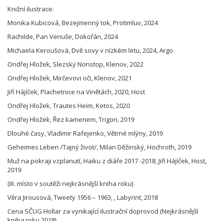
Knižní ilustrace:
Monika Kubicová, Bezejmenný tok, Protimluv, 2024
Rachilde, Pan Venuše, Dokořán, 2024
Michaela Keroušová, Dvě sovy v nízkém letu, 2024, Argo
Ondřej Hložek, Slezský Nonstop, Klenov, 2022
Ondřej Hložek, Mirčevovi oči, Klenov, 2021
Jiří Hájíček, Plachetnice na Vinětách, 2020, Host
Ondřej Hložek, Trautes Heim, Ketos, 2020
Ondřej Hložek, Řez kamenem, Trigon, 2019
Dlouhé časy, Vladimir Rafejenko, Větrné mlýny, 2019
Geheimes Leben /Tajný život/, Milan Děžinský, Hochroth, 2019
Muž na pokraji vzplanutí, Haiku z diáře 2017 -2018, Jiří Hájíček, Host,
2019
(III. místo v soutěži nejkrásnější kniha roku)
Věra Jirousová, Tweety 1956 – 1963, , Labyrint, 2018
Cena SČUG Hollar za vynikající ilustrační doprovod (Nejkrásnější
kniha roku 2018)