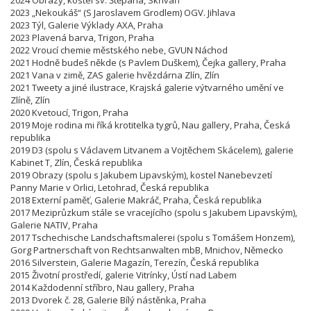
2023 „Nekoukáš“ (S Jaroslavem Grodlem) OGV. Jihlava
2023 Týl, Galerie Výklady AXA, Praha
2023 Plavená barva, Trigon, Praha
2022 Vroucí chemie městského nebe, GVUN Náchod
2021 Hodně budeš někde (s Pavlem Duškem), Čejka gallery, Praha
2021 Vana v zimě, ZAS galerie hvězdárna Zlín, Zlín
2021 Tweety a jiné ilustrace, Krajská galerie výtvarného umění ve
Zlíně, Zlín
2020 Kvetoucí, Trigon, Praha
2019 Moje rodina mi říká krotitelka tygrů, Nau gallery, Praha, Česká
republika
2019 D3 (spolu s Václavem Litvanem a Vojtěchem Skácelem), galerie
Kabinet T, Zlín, Česká republika
2019 Obrazy (spolu s Jakubem Lipavským), kostel Nanebevzetí
Panny Marie v Orlici, Letohrad, Česká republika
2018 Externí paměť, Galerie Makráč, Praha, Česká republika
2017 Meziprůzkum stále se vracejícího (spolu s Jakubem Lipavským),
Galerie NATIV, Praha
2017 Tschechische Landschaftsmalerei (spolu s Tomášem Honzem),
Gorg Partnerschaft von Rechtsanwalten mbB, Mnichov, Německo
2016 Silverstein, Galerie Magazín, Terezín, Česká republika
2015 Životní prostředí, galerie Vitrínky, Ústí nad Labem
2014 Každodenní stříbro, Nau gallery, Praha
2013 Dvorek č. 28, Galerie Bílý nástěnka, Praha