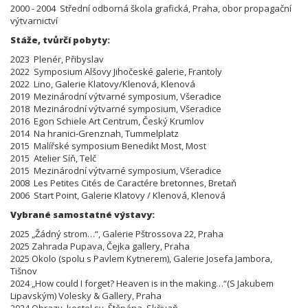
2000 - 2004 Střední odborná škola grafická, Praha, obor propagační
výtvarnictví
Stáže, tvůrčí pobyty:
2023 Plenér, Přibyslav
2022 Symposium Alšovy Jihočeské galerie, Frantoly
2022 Lino, Galerie Klatovy/Klenová, Klenová
2019 Mezinárodní výtvarné symposium, Všeradice
2018 Mezinárodní výtvarné symposium, Všeradice
2016 Egon Schiele Art Centrum, Český Krumlov
2014 Na hranici-Grenznah, Tummelplatz
2015 Malířské symposium Benedikt Most, Most
2015 Atelier Síň, Telč
2015 Mezinárodní výtvarné symposium, Všeradice
2008 Les Petites Cités de Caractére bretonnes, Bretaň
2006 Start Point, Galerie Klatovy / Klenová, Klenová
Vybrané samostatné výstavy:
2025 „Žádný strom…“, Galerie Pštrossova 22, Praha
2025 Zahrada Pupava, Čejka gallery, Praha
2025 Okolo (spolu s Pavlem Kytnerem), Galerie Josefa Jambora,
Tišnov
2024 „How could I forget? Heaven is in the making…“(S Jakubem
Lipavským) Volesky & Gallery, Praha
2024 Obrazy, kostel sv. Štěpána, Skřivaň