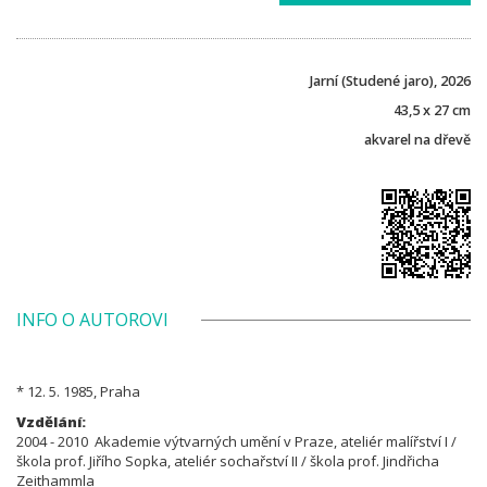
Jarní (Studené jaro), 2026
43,5 x 27 cm
akvarel na dřevě
INFO O AUTOROVI
* 12. 5. 1985, Praha
Vzdělání:
2004 - 2010 Akademie výtvarných umění v Praze, ateliér malířství I /
škola prof. Jiřího Sopka, ateliér sochařství II / škola prof. Jindřicha
Zeithammla