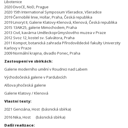
Libotenice
2020 DivoCE, NoD, Prague
2020 15th International Symposium Všeradice, Všeradice
2019 Černobílé linie, Hollar, Praha, Česká republika
2019 Linoryt II, Galerie Klatovy-Klenová, Klenová, Česká republika
2015 13AIK25, galerie Mimochodem, Praha
2013 Civil, kavárna Uměleckoprůmyslového muzea v Praze
2012 Svoz 12, kostel sv. Salvátora, Praha
2011 Kompot, botanická zahrada Přírodovědecké fakulty Univerzity
Karlovy v Praze
2009 Normální krajina, divadlo Ponec, Praha
Zastoupení ve sbírkách:
Galerie moderního umění v Roudnici nad Labem
Východočeská galerie v Pardubicích
Alšova jihočeská galerie
Galerie Klatovy / Klenová
Vlastní texty:
2021 Genciána, Host (básnická sbírka)
2016 Nika, Host (básnická sbírka)
Další realizace: