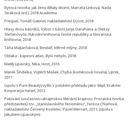
Bytová revolta: jak ženy dělaly disent, Marcela Linková, Naďa
Straková (ed.), 2018 Academia
Prequel, Tomáš Gabriel, nakladatelství Dusot, 2018
Hlasy dvou básníků, Výbor z básní Jurije Darahana a Oleksy
Stefanovyče, Národní knihovna české republiky a Slovanská
knihovna, 2018
Táňa Maljarčuková, Bestiář, Větrné mlýny, 2018
Oblaka - kapesní atlas, Bylo nebylo, 2018
Matěj Lipavský, Nika, Host, 2016
Marek Šindelka, Vojtěch Mašek, Chyba (komiksová novela), Lipnik,
2011
(spolu s Pure Beauty) vyšlo v polském překladu jako: Błąd, Kraków:
Korporacja Ha!art, 2013
Putování současnou ukrajinskou literární krajinou: Prozaická tvorba
představitelů tzv. „stanislavského fenoménu“, Tereza Chlaňová,
nakladatelství Červený Kostelec: Pavel Mervart, 2011, (spolu s
Jakubem Lipavským)