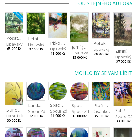
OD STEJNÉHO AUTORA
REZERVACE
Kosatcová zahrada
Letní večer
Pítko (Nad Stromovkou)
Potok
Lipavský Matěj
Lipavský Matěj
Jarní (Studené jaro)
Lipavský Matěj
Lipavský Matěj
65 000 Kč
37 000 Kč
Zimní nebe
Lipavský Matěj
15 000 Kč
20 000 Kč
Lipavský Ma
15 000 Kč
37 000 Kč
MOHLO BY SE VÁM LÍBIT
Spaces I
Spaces II
Ptačí perspektiva
Landscape III
Slunce v jarní zahradě
Sub7
Spour Zdeněk
Spour Zdeněk
Čisáriková Táňa
Spour Zdeněk
Hanuš Eliška
Szucs Gáb
16 000 Kč
16 000 Kč
35 500 Kč
22 000 Kč
30 000 Kč
33 000 Kč