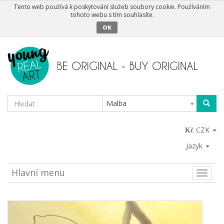
Tento web používá k poskytování služeb soubory cookie. Používáním
tohoto webu s tím souhlasíte.
OK
Malba
CZK
Jazyk
Hlavní menu
Toggle
naviga