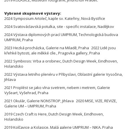
Vybrané skupinové výstavy:
2024 Symposium Artoleč, kaple sv. Kateřiny, Nová Bystřice
2024 Svatováclavská potulka, site - specific instalace, Nadějkov
2024 Výstava diplomových prací UMPRUM, Technologická budova
UMPRUM, Praha
2023 Hezká procházka, Galerie na Miladě, Praha 2022 Lidé jsou
křehké bytosti, ale měkké cíle., Pragovka gallery, Praha
2022 Symbiosis: Vrba a orobinec, Dutch Design Week, Eindhoven,
Holandsko
2022 Výstava letního plenéru v Přibyslavi, Oblastní galerie Vysočina,
Jihlava
2021 Proplést se jako vlna svetrem, nebem i metrem, Galerie
Vyšeart, Vyšehrad, Praha
2021 Okulár, Galerie NONSTROP, Jihlava 2020 MISE, VIZE, REVIZE,
Galerie UM – UMPRUM, Praha
2019 Czech Craft is Here, Dutch Design Week, Eindhoven,
Holandsko
2019 Kolčavice a Kolasice, Malá galerie UMPRUM – NIKA, Praha