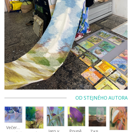
OD STEJNÉHO AUTORA
Večer v třešňovém sadu
Jaro v mlze
Poupě
Zazimování růží