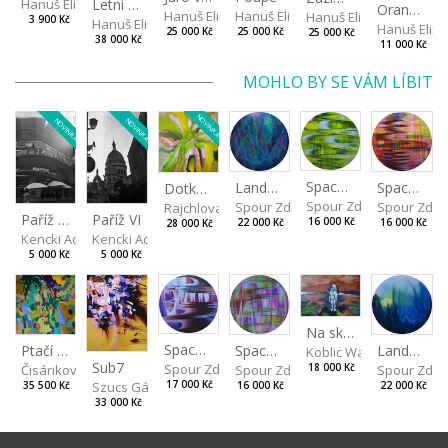
Letní vzduch v zahradě
Hanuš Eliška
Oranžová v listech
Hanuš Eliška
Hanuš Eliška
Hanuš Eliška
3 900 Kč
Hanuš Eliška
Hanuš Elišk
25 000 Kč
25 000 Kč
25 000 Kč
38 000 Kč
11 000 Kč
MOHLO BY SE VÁM LÍBIT
NOVINKA
NOVINKA
NOVINKA
Spaces I
Spaces II
Landscape III
Dotkneš-li se na správném místě
Spour Zdeněk
Spour Zde
Spour Zdeněk
Rajchlová Alžběta
Paříž VII
Paříž VI
16 000 Kč
16 000 Kč
22 000 Kč
28 000 Kč
Kencki Adam
Kencki Adam
5 000 Kč
5 000 Kč
Na skalách
Spaces IV
Ptačí perspektiva
Landscape II
Spaces III
Koblic Walterová Marti
Sub7
Spour Zdeněk
Čisáriková Táňa
Spour Zde
18 000 Kč
Spour Zdeněk
Szucs Gábor
17 000 Kč
35 500 Kč
22 000 Kč
16 000 Kč
33 000 Kč