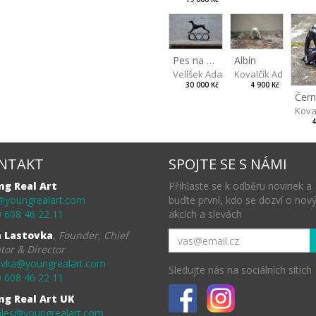
Albín
Pes na kolech
Kovalčík Adam
Velíšek Adam
4 900 Kč
30 000 Kč
Kova
4
NTAKT
SPOJTE SE S NÁMI
ng Real Art
Přihlaste se k odběru novinek a
@youngrealart.com
buďte první, kdo se dozví o nov
 608 46 22 11
akcích a slevách
a Lastovka
,
Founder, Chief
tor & Director
ovka@youngrealart.com
Sledujte nás na sociálních sítích
 608 46 22 11
ng Real Art UK
ales@youngrealart.com