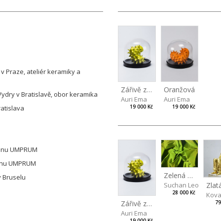
 Praze, ateliér keramiky a
Zářivě zelená II
Oranžová
 Vydry v Bratislavě, obor keramika
Auri Ema
Auri Ema
19 000 Kč
19 000 Kč
ratislava
elánu UMPRUM
elánu UMPRUM
Zelená drapérie
 Bruselu
Suchan Leoš
28 000 Kč
Kova
Zářivě zelená II
79
Auri Ema
19 000 Kč