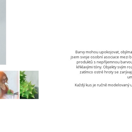
Barvy mohou upokojovat, objímat,
jsem svoje osobní asociace mezi ba
produktů s nepříjemnou barvou 
křiklavými tóny. Objekty svým r
zatímco ostré hroty se zarýva
um
Každý kus je ručně modelovaný u