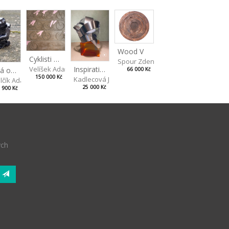
Wood V
Cyklisti Color
Spour Zdeněk
Inspiration by Marqués de Riscal
Velíšek Adam
Černá opice
66 000 Kč
150 000 Kč
Kadlecová Jaroslava
lčík Adam
25 000 Kč
 900 Kč
ých