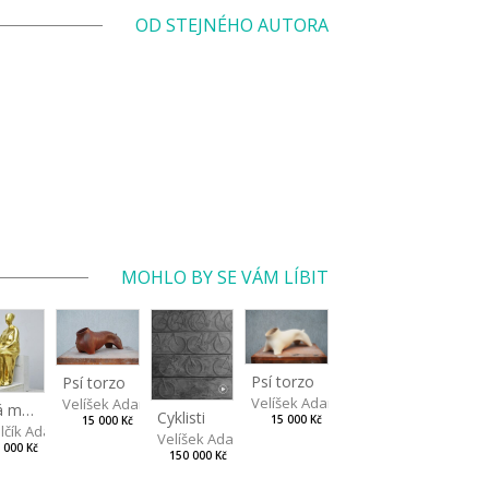
OD STEJNÉHO AUTORA
MOHLO BY SE VÁM LÍBIT
Psí torzo
Psí torzo
Velíšek Adam
Velíšek Adam
Zlatá máma
Cyklisti
15 000 Kč
15 000 Kč
lčík Adam
Velíšek Adam
 000 Kč
150 000 Kč