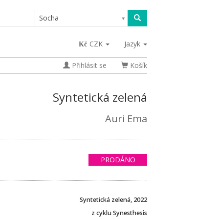
Socha
CZK
Jazyk
Přihlásit se
Košík
Syntetická zelená
Auri Ema
PRODÁNO
Syntetická zelená, 2022
z cyklu Synesthesis