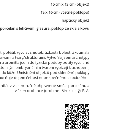
15 cm x 13 cm (objekt)
18 x 16 cm (včetně poklopu)
haptický objekt
porcelán s lehčivem, glazura, poklop ze skla a kovu
 potěšit, vyvolat smutek, úzkost i bolest. Zkoumala
rvami a tvary/strukturami. Vytvořila jsem archetypy
a promítla jsem do fyzické podoby pocity vyvolané
oztomilým embryonálním tvarem vybízejí k uchopení,
jí do kůže. Umístnění objektů pod skleněné poklopy
ocňuje dojem čehosi nebezpečného a toxického.
nikát z vlastnoručně připravené směsi porcelánu a
vláken orobince (orobinec širokolistý). E. A.