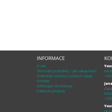
INFORMACE
KO
O nás
You
Obchodní podmínky / Jak nakupovat?
info
Podmínky ochrany osobních údajů
+420
Kontakt
Jan
Odstoupit od smlouvy
Cura
Dárkové poukazy
last
+420
You
uk.s