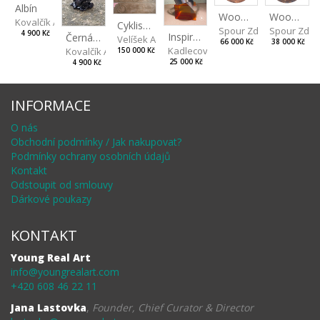
Albín
Wood V
Wood VI
Kovalčík Adam
Cyklisti Color
Spour Zdeněk
Spour Zde
4 900 Kč
Inspiration by Marqués de Riscal
Černá opice
Velíšek Adam
66 000 Kč
38 000 Kč
Kadlecová Jaroslava
Kovalčík Adam
150 000 Kč
25 000 Kč
4 900 Kč
INFORMACE
O nás
Obchodní podmínky / Jak nakupovat?
Podmínky ochrany osobních údajů
Kontakt
Odstoupit od smlouvy
Dárkové poukazy
KONTAKT
Young Real Art
info@youngrealart.com
+420 608 46 22 11
Jana Lastovka
,
Founder, Chief Curator & Director