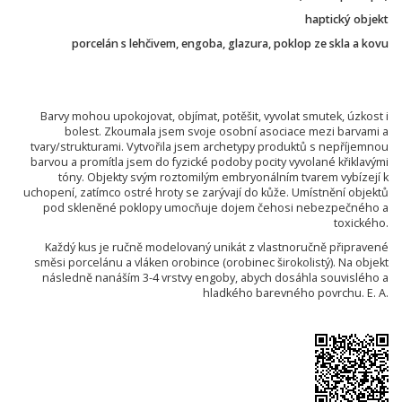
haptický objekt
porcelán s lehčivem, engoba, glazura, poklop ze skla a kovu
Barvy mohou upokojovat, objímat, potěšit, vyvolat smutek, úzkost i
bolest. Zkoumala jsem svoje osobní asociace mezi barvami a
tvary/strukturami. Vytvořila jsem archetypy produktů s nepříjemnou
barvou a promítla jsem do fyzické podoby pocity vyvolané křiklavými
tóny. Objekty svým roztomilým embryonálním tvarem vybízejí k
uchopení, zatímco ostré hroty se zarývají do kůže. Umístnění objektů
pod skleněné poklopy umocňuje dojem čehosi nebezpečného a
toxického.
Každý kus je ručně modelovaný unikát z vlastnoručně připravené
směsi porcelánu a vláken orobince (orobinec širokolistý). Na objekt
následně nanáším 3-4 vrstvy engoby, abych dosáhla souvislého a
hladkého barevného povrchu. E. A.