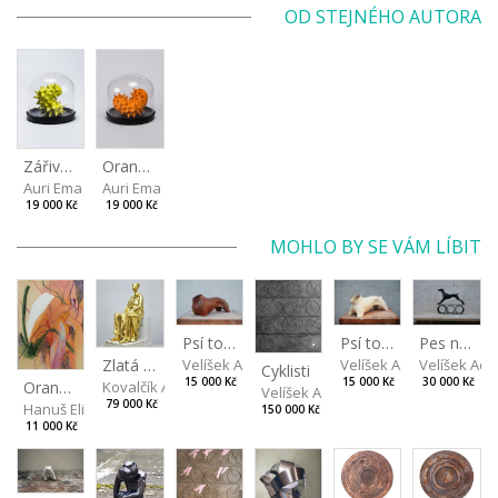
OD STEJNÉHO AUTORA
Zářivě zelená II
Oranžová
Auri Ema
Auri Ema
19 000 Kč
19 000 Kč
MOHLO BY SE VÁM LÍBIT
Psí torzo
Psí torzo
Pes na kolech
Velíšek Adam
Zlatá máma
Velíšek Adam
Velíšek Ad
Cyklisti
15 000 Kč
15 000 Kč
30 000 Kč
Oranžová v listech
Kovalčík Adam
Velíšek Adam
79 000 Kč
Hanuš Eliška
150 000 Kč
11 000 Kč