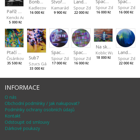
Spaces I
Spaces II
Stvořeni jeden pro druhého II
Landscape III
Bonbon III
Spour Zdeněk
Spour Zde
Kamarádová Jana
Spour Zdeněk
Kadlecová Jaroslava
Paříž VII
16 000 Kč
16 000 Kč
9 900 Kč
22 000 Kč
16 000 Kč
Kencki Adam
5 000 Kč
Na skalách
Spaces IV
Ptačí perspektiva
Landscape II
Spaces III
Koblic Walterová Marti
Sub7
Spour Zdeněk
Čisáriková Táňa
Spour Zde
18 000 Kč
Spour Zdeněk
Szucs Gábor
17 000 Kč
35 500 Kč
22 000 Kč
16 000 Kč
33 000 Kč
INFORMACE
O nás
Obchodní podmínky / Jak nakupovat?
Podmínky ochrany osobních údajů
Kontakt
Odstoupit od smlouvy
Dárkové poukazy