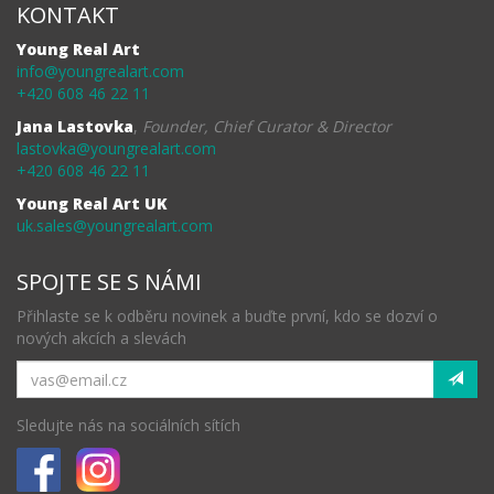
KONTAKT
Young Real Art
info@youngrealart.com
+420 608 46 22 11
Jana Lastovka
,
Founder, Chief Curator & Director
lastovka@youngrealart.com
+420 608 46 22 11
Young Real Art UK
uk.sales@youngrealart.com
SPOJTE SE S NÁMI
Přihlaste se k odběru novinek a buďte první, kdo se dozví o
nových akcích a slevách
Sledujte nás na sociálních sítích