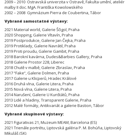
2009 – 2010 Ostravská univerzita v Ostravě, F
akulta umění, a
teliér
malby II doc. MgA. Františka Kowolowského
2002 – 2008 Gymnázium Pierra de Coubertina, Tábor
Vybrané samostatné výstavy:
2021 Material world, Galerie Ščigol, Praha
2020 Shopping, Galerie Vltavín, Praha
2019 Postprodukce, Galerie Jan Čejka, Praha
2019 Protiklady, Galerie Navrátil, Praha
2019 Proti proudu, Galerie Gambit, Praha
2018 Barokní kavárna, Dudes&Barbies Gallery, Praha
2018 Galerie Prostor 228, Liberec
2018 Chutě v malbě, Galerie Zbraslav, Praha
2017 “Fake“, Galerie Dolmen, Praha
2017 Galerie u Klicperů, Hradec Králové
2016 Druhá vlna, Galerie Litera, Praha
2015 Nová vlna, Galerie Litera, Praha
2014 Narušení, Galerie U Kunštátů, Praha
2013 Lidé a hladiny, Transparent Galerie, Praha
2012 Malé formáty, Antikvariát a galerie Bastion, Tábor
Vybrané skupinové výstavy:
2021 Figurativas 21, Muzeum MEAM, Barcelona (ES)
2021 Trienále portrétu, Liptovská galéria P. M. Bohúňa, Liptovský
Mikuláš (SK)