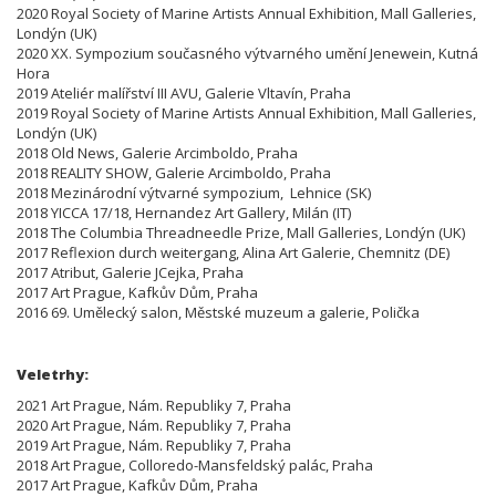
2020 Royal Society of Marine Artists Annual Exhibition, Mall Galleries,
Londýn (UK)
2020 XX. Sympozium současného výtvarného umění Jenewein, Kutná
Hora
2019 Ateliér malířství III AVU, Galerie Vltavín, Praha
2019 Royal Society of Marine Artists Annual Exhibition, Mall Galleries,
Londýn (UK)
2018 Old News, Galerie Arcimboldo, Praha
2018 REALITY SHOW, Galerie Arcimboldo, Praha
2018 Mezinárodní výtvarné sympozium, Lehnice (SK)
2018 YICCA 17/18, Hernandez Art Gallery, Milán (IT)
2018 The Columbia Threadneedle Prize, Mall Galleries, Londýn (UK)
2017 Reflexion durch weitergang, Alina Art Galerie, Chemnitz (DE)
2017 Atribut, Galerie JCejka, Praha
2017 Art Prague, Kafkův Dům, Praha
2016 69. Umělecký salon, Městské muzeum a galerie, Polička
Veletrhy:
2021 Art Prague, Nám. Republiky 7, Praha
2020 Art Prague, Nám. Republiky 7, Praha
2019 Art Prague, Nám. Republiky 7, Praha
2018 Art Prague, Colloredo-Mansfeldský palác, Praha
2017 Art Prague, Kafkův Dům, Praha