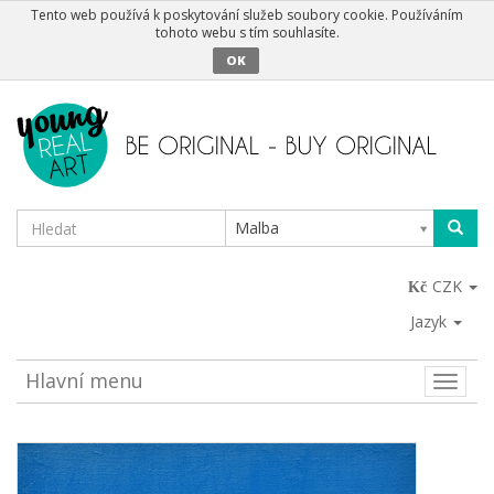
Tento web používá k poskytování služeb soubory cookie. Používáním
tohoto webu s tím souhlasíte.
OK
Malba
CZK
Jazyk
Hlavní menu
Toggle
naviga