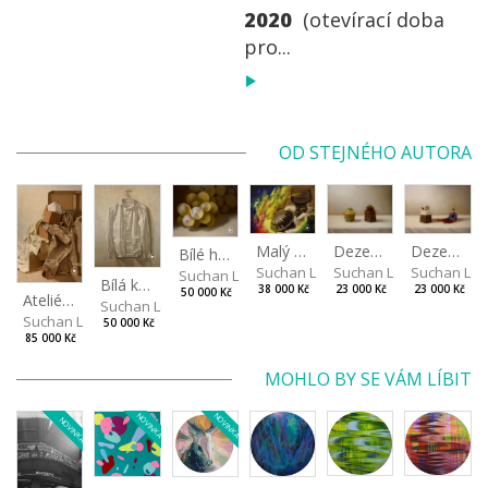
2020
(otevírací doba
pro...
OD STEJNÉHO AUTORA
Dezerty
Malý dialog IV
Dezert a Superman
Bílé hrozny
Suchan Leoš
Suchan Leoš
Suchan Leo
Suchan Leoš
Bílá košile
23 000 Kč
38 000 Kč
23 000 Kč
50 000 Kč
Ateliérové zátiší
Suchan Leoš
Suchan Leoš
50 000 Kč
85 000 Kč
MOHLO BY SE VÁM LÍBIT
NOVINKA
NOVINKA
NOVINKA