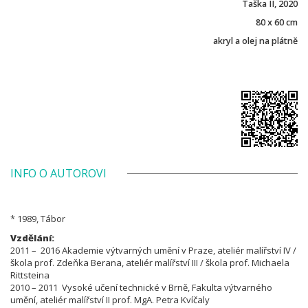
Taška II, 2020
80 x 60 cm
akryl a olej na plátně
INFO O AUTOROVI
* 1989, Tábor
Vzdělání:
2011 – 2016 Akademie výtvarných umění v Praze, ateliér malířství IV /
škola prof. Zdeňka Berana, ateliér malířství III / škola prof. Michaela
Rittsteina
2010 – 2011 Vysoké učení technické v Brně, Fakulta výtvarného
umění, ateliér malířství II prof. MgA. Petra Kvíčaly