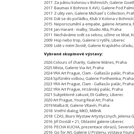
2017 Za pátou kolonou v Bohnicích, Galerie Goe
2017 Baumax X Bohnice X AVU, Galerie Pod Palm
2017 Z ulity ven, Galerie Michael´s Collection, Pr
2016 Dát se do pořádku, Klub V.Kolona v Bohnicíc
2015 Neporozumění a empatie, galerie Artamira,
2014 Jan Harant - malby, Studio Alta, Praha
2011 Necháváme svět za sebou, učíme se létat, K
2009 Hop nebo trop, Galerie U rytíře, Liberec
2009 Lidé v mém životě, Galerie Krajského úřadu,
Vybrané skupinové výstavy:
2026 Colours of charity, Galerie Mánes, Praha
2025 Místa, Galerie Via Art, Praha
2024 YRA Art Prague, Clam - Gallasův palác, Praha
2024 Spřízněni volbou, Galerie Portheimka, Praha
2023 YRA Art Prague, Clam - Gallasův palác, Praha
2022 YRA Art Prague, Hrzánský palác, Praha
2021 Subjektivně zakusit, Eli Gallery, Liberec
2020 Art Prague, Young Real Art, Praha
2019 Malba III, Galerie Vltavín, Praha
2018 Vnitřní dialog, MKD, Mělník
2018 CZAS, Biuro Wystaw Artystycznych, Jelenia G
2016 Jiří Dostál + 21, Oblastní galerie Liberec
2016 PECHA KUCHA, prezentace obrazů, Severoč
2016 Go for Art, Galerie U Prstenu, výstava Young