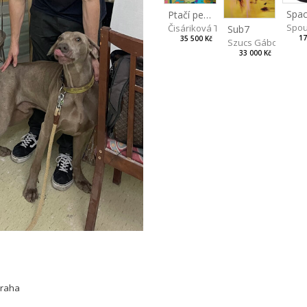
Spac
Ptačí perspektiva
Spou
Čisáriková Táňa
Sub7
17
35 500 Kč
Szucs Gábor
33 000 Kč
Praha