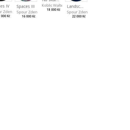
Koblic Walterová Martina
es IV
Landscape II
Spaces III
18 000 Kč
r Zdeněk
Spour Zdeněk
Spour Zdeněk
 000 Kč
22 000 Kč
16 000 Kč