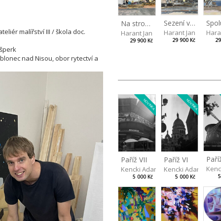
Sezení venku pod velkým stromem
Spol
Na stromových lavicích
iér malířství III / škola doc.
Harant Jan
Hara
Harant Jan
29 900 Kč
29
29 900 Kč
 šperk
blonec nad Nisou, obor rytectví a
NOVINKA
NOVINKA
Paří
Paříž VII
Paříž VI
Kenc
Kencki Adam
Kencki Adam
5
5 000 Kč
5 000 Kč