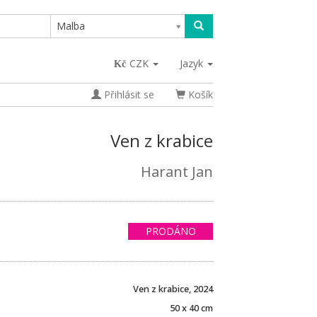
Malba
CZK
Jazyk
Přihlásit se
Košík
Ven z krabice
Harant Jan
PRODÁNO
Ven z krabice, 2024
50 x 40 cm