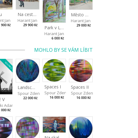
u
Na cestě do parku
Město pod širým nebem
nt Jan
Harant Jan
Harant Jan
 900 Kč
29 900 Kč
29 000 Kč
Park v Liberci II
Harant Jan
6 000 Kč
MOHLO BY SE VÁM LÍBIT
NOVINKA
Spaces I
Spaces II
Landscape III
Spour Zdeněk
Spour Zdeněk
Spour Zdeněk
16 000 Kč
16 000 Kč
22 000 Kč
ž V
ki Adam
 000 Kč
Na skalách