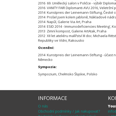
2016 69. Umělecký salon v Poličce - výběr Diplom
2016 VANITY FAIR Diplomanti AVU 2016, Veletržní 
2014 Kunstpreis der Leinemann-Stiftung, České c
2014 Prošel jsem kolem jabloně, Nákladové nádra
2014 Napůl, Galerie Via Art, Praha
2014 ESID 2014 - Immunodeficiencies Meeting', 
2013 Zimní kompost, Galerie ArtAtak, Praha
2012 XII let ateliéru malířství III doc. Michaela Rit
Republiky ve Vídni, Rakousko
Ocenění:
2014 Kunstpreis der Leinemann-Stiftung - účast na
Německo
Sympozia:
Sympozium, Chełmsko Śląskie, Polsko
INFORMACE
KO
O nás
You
Obchodní podmínky / Jak nakupovat?
info