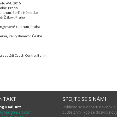
antů AVU 2016
palác, Praha
entrum, Berlín, Německo
ží Žižkov, Praha
Kongresové centrum, Praha
tsteina, Velvyslanectví České
 soutěži Czech Centre, Berlin,
NTAKT
SPOJTE SE S NÁMI
ng Real Art
Přihlaste se k odběru novinek a
@youngrealart.com
buďte první, kdo se dozví o nov