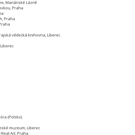
the, Mariánské Lázně
ovkou, Praha
aha
h, Praha
 Praha
rajská vědecká knihovna, Liberec
 Liberec
óra (Polsko)
eské muzeum, Liberec
 Real Art, Praha