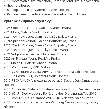
2011 Necháváme svět za sebou, učíme se létat, Krajská vědecká
knihovna, Liberec
2009 Hop nebo trop, Galerie U rytíře, Liberec
2009 Lidé v mém životě, Galerie Krajského úřadu, Liberec
Vybrané skupinové výstavy:
2026 Colours of charity, Galerie Mánes, Praha
2025 Místa, Galerie Via Art, Praha
2024 YRA Art Prague, Clam - Gallasův palác, Praha
2024 Spřízněni volbou, Galerie Portheimka, Praha
2023 YRA Art Prague, Clam - Gallasův palác, Praha
2022 YRA Art Prague, Hrzánský palác, Praha
2021 Subjektivně zakusit, Eli Gallery, Liberec
2020 Art Prague, Young Real Art, Praha
2019 Malba III, Galerie Vltavín, Praha
2018 Vnitřní dialog, MKD, Mělník
2018 CZAS, Biuro Wystaw Artystycznych, Jelenia Góra (Polsko)
2016 Jiří Dostál + 21, Oblastní galerie Liberec
2016 PECHA KUCHA, prezentace obrazů, Severočeské muzeum,
Liberec
2016 Go for Art, Galerie U Prstenu, výstava Young Real Art, Praha
2016 69. Umělecký salon v Poličce - výběr Diplomantů AVU 2016
2016 VANITY FAIR Diplomanti AVU 2016, Veletržní palác, Praha
2014 Kunstpreis der Leinemann-Stiftung, České centrum, Berlín,
Německo