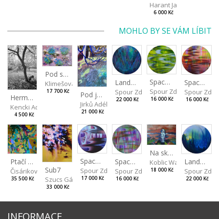
Harant Jan
6 000 Kč
MOHLO BY SE VÁM LÍBIT
Pod sakurou
Spaces I
Spaces II
Landscape III
Klimešová Karolína
Spour Zdeněk
Spour Zde
Spour Zdeněk
17 700 Kč
Pod jasanem
Hermína za stromem
16 000 Kč
16 000 Kč
22 000 Kč
Jirků Adéla Marie
Kencki Adam
21 000 Kč
4 500 Kč
Na skalách
Spaces IV
Ptačí perspektiva
Landscape II
Spaces III
Koblic Walterová Marti
Sub7
Spour Zdeněk
Čisáriková Táňa
Spour Zde
18 000 Kč
Spour Zdeněk
Szucs Gábor
17 000 Kč
35 500 Kč
22 000 Kč
16 000 Kč
33 000 Kč
INFORMACE