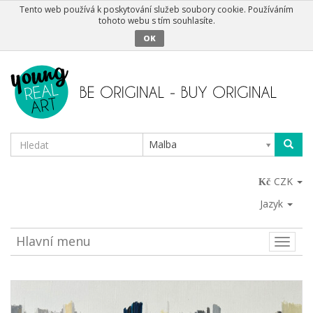
Tento web používá k poskytování služeb soubory cookie. Používáním
tohoto webu s tím souhlasíte.
OK
Malba
CZK
Jazyk
Hlavní menu
Toggle
naviga