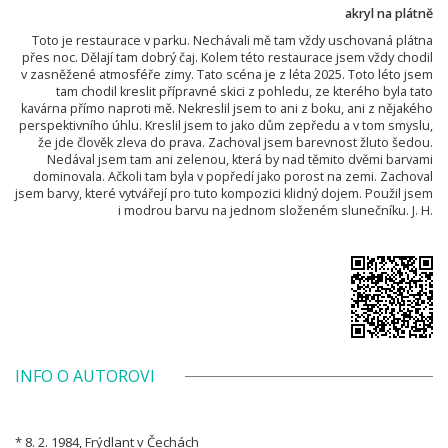
akryl na plátně
Toto je restaurace v parku. Nechávali mě tam vždy uschovaná plátna
přes noc. Dělají tam dobrý čaj. Kolem této restaurace jsem vždy chodil
v zasněžené atmosféře zimy. Tato scéna je z léta 2025. Toto léto jsem
tam chodil kreslit přípravné skici z pohledu, ze kterého byla tato
kavárna přímo naproti mě. Nekreslil jsem to ani z boku, ani z nějakého
perspektivního úhlu. Kreslil jsem to jako dům zepředu a v tom smyslu,
že jde člověk zleva do prava. Zachoval jsem barevnost žluto šedou.
Nedával jsem tam ani zelenou, která by nad těmito dvěmi barvami
dominovala. Ačkoli tam byla v popředí jako porost na zemi. Zachoval
jsem barvy, které vytvářejí pro tuto kompozici klidný dojem. Použil jsem
i modrou barvu na jednom složeném slunečníku. J. H.
INFO O AUTOROVI
* 8. 2. 1984, Frýdlant v Čechách