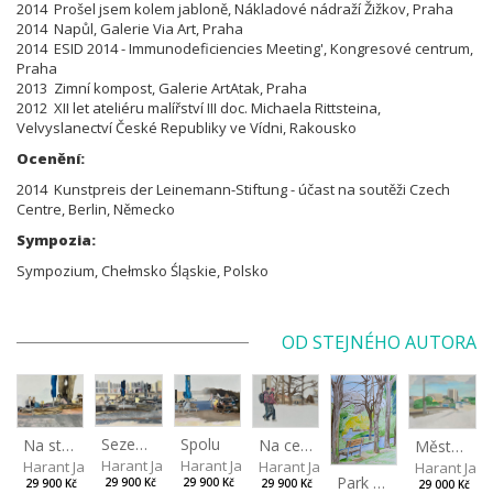
2014 Prošel jsem kolem jabloně, Nákladové nádraží Žižkov, Praha
2014 Napůl, Galerie Via Art, Praha
2014 ESID 2014 - Immunodeficiencies Meeting', Kongresové centrum,
Praha
2013 Zimní kompost, Galerie ArtAtak, Praha
2012 XII let ateliéru malířství III doc. Michaela Rittsteina,
Velvyslanectví České Republiky ve Vídni, Rakousko
Ocenění:
2014 Kunstpreis der Leinemann-Stiftung - účast na soutěži Czech
Centre, Berlin, Německo
Sympozia:
Sympozium, Chełmsko Śląskie, Polsko
OD STEJNÉHO AUTORA
Sezení venku pod velkým stromem
Spolu
Na cestě do parku
Na stromových lavicích
Město pod širým nebem
Harant Jan
Harant Jan
Harant Jan
Harant Jan
Harant Jan
Park v Liberci II
29 900 Kč
29 900 Kč
29 900 Kč
29 900 Kč
29 000 Kč