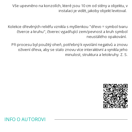
Vše upevněno na konzolích, které jsou 10 cm od stěny a objektu, v
instalaci je vidět, jakoby objekt levitoval.
Kolekce dřevěných reliéfu vznikla s myšlenkou "dřevo = symbol tvaru
čtverce a kruhu", čtverec vyjadřující zem/pevnost a kruh symbol
neustálého opakování.
Při procesu byl použitý oheň, potřebný k vyvolání negativů a znovu
oživení dřeva, aby se stalo znovu více interaktivní a vynikla jeho
minulost, struktura a letokruhy. Z. S.
INFO O AUTOROVI