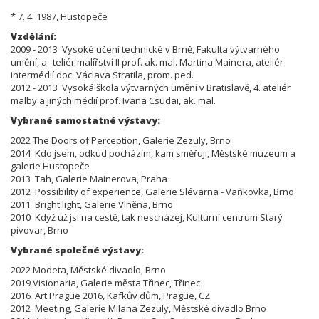
* 7. 4. 1987, Hustopeče
Vzdělání:
2009 - 2013 Vysoké učení technické v Brně,
Fakulta výtvarného
umění, a
teliér malířství II prof. ak. mal. Martina Mainera, ateliér
intermédií doc. Václava Stratila, prom. ped.
2012 - 2013 Vysoká škola výtvarných umění v Bratislavě, 4. ateliér
malby a jiných médií prof. Ivana Csudai, ak. mal.
Vybrané samostatné výstavy:
2022 The Doors of Perception, Galerie Zezuly, Brno
2014 Kdo jsem, odkud pocházím, kam směřuji, Městské muzeum a
galerie Hustopeče
2013 Tah, Galerie Mainerova, Praha
2012 Possibility of experience, Galerie Slévarna - Vaňkovka, Brno
2011 Bright light, Galerie Vlněna, Brno
2010 Když už jsi na cestě, tak nescházej, Kulturní centrum Starý
pivovar, Brno
Vybrané společné výstavy:
2022 Modeta, Městské divadlo, Brno
2019 Visionaria, Galerie města Třinec, Třinec
2016 Art Prague 2016, Kafkův dům, Prague, CZ
2012 Meeting, Galerie Milana Zezuly, Městské divadlo Brno