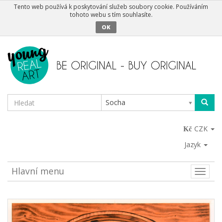
Tento web používá k poskytování služeb soubory cookie. Používáním
tohoto webu s tím souhlasíte.
OK
Socha
CZK
Jazyk
Hlavní menu
Toggle
naviga