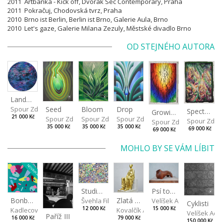
2011 Artbanka - Kick off, Dvorak Sec Contemporary, Praha
2011 Pokračuj, Chodovská tvrz, Praha
2010 Brno ist Berlin, Berlin ist Brno, Galerie Aula, Brno
2010 Let's gaze, Galerie Milana Zezuly,
Městské divadlo Brno
OD STEJNÉHO AUTORA
Landscape
Drop
Seed
Bloom
Spour Zdeněk
Spectrum
Growing
21 000 Kč
Spour Zdeněk
Spour Zdeněk
Spour Zdeněk
Spour Zde
Spour Zdeněk
35 000 Kč
35 000 Kč
35 000 Kč
69 000 Kč
69 000 Kč
MOHLO BY SE VÁM LÍBIT
NOVINKA
Psí torzo
Studie světla III
Bonbon III
Zlatá máma
Velíšek Adam
Švehla Filip
Cyklisti
15 000 Kč
12 000 Kč
Kadlecová Jaroslava
Kovalčík Adam
Velíšek Ad
Paříž III
16 000 Kč
79 000 Kč
150 000 Kč