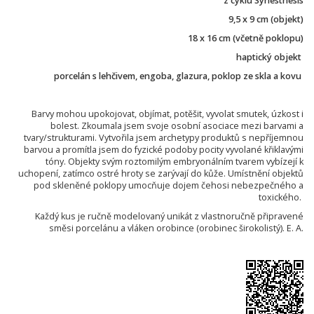
z cyklu Synesthesis
9,5 x 9 cm (objekt)
18 x 16 cm (včetně poklopu)
haptický objekt
porcelán s lehčivem, engoba, glazura, poklop ze skla a kovu
Barvy mohou upokojovat, objímat, potěšit, vyvolat smutek, úzkost i
bolest. Zkoumala jsem svoje osobní asociace mezi barvami a
tvary/strukturami. Vytvořila jsem archetypy produktů s nepříjemnou
barvou a promítla jsem do fyzické podoby pocity vyvolané křiklavými
tóny. Objekty svým roztomilým embryonálním tvarem vybízejí k
uchopení, zatímco ostré hroty se zarývají do kůže. Umístnění objektů
pod skleněné poklopy umocňuje dojem čehosi nebezpečného a
toxického.
Každý kus je ručně modelovaný unikát z vlastnoručně připravené
směsi porcelánu a vláken orobince (orobinec širokolistý). E. A.