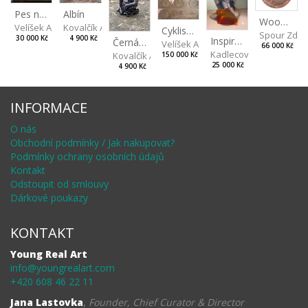
Albín
Pes na kolech
Wood V
Kovalčík Adam
Velíšek Adam
Cyklisti Color
Spour Zde
4 900 Kč
30 000 Kč
Inspiration by Marqués de Riscal
Černá opice
Velíšek Adam
66 000 Kč
Kadlecová Jaroslava
Kovalčík Adam
150 000 Kč
25 000 Kč
4 900 Kč
INFORMACE
O nás
Obchodní podmínky / Jak nakupovat?
Podmínky ochrany osobních údajů
Kontakt
Odstoupit od smlouvy
Dárkové poukazy
KONTAKT
Young Real Art
info@youngrealart.com
+420 608 46 22 11
Jana Lastovka
,
Founder, Chief Curator & Director