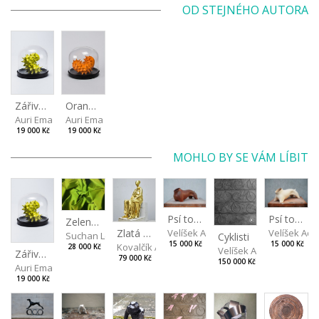
OD STEJNÉHO AUTORA
Zářivě zelená II
Oranžová
Auri Ema
Auri Ema
19 000 Kč
19 000 Kč
MOHLO BY SE VÁM LÍBIT
Psí torzo
Psí torzo
Zelená drapérie
Velíšek Ad
Zlatá máma
Velíšek Adam
Suchan Leoš
Cyklisti
15 000 Kč
15 000 Kč
Kovalčík Adam
28 000 Kč
Velíšek Adam
Zářivě zelená II
79 000 Kč
150 000 Kč
Auri Ema
19 000 Kč