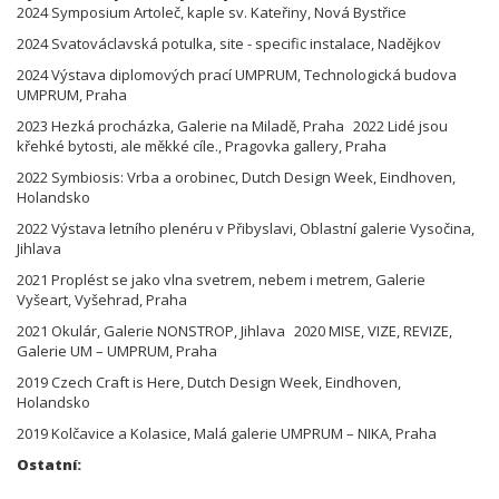
2024 Symposium Artoleč, kaple sv. Kateřiny, Nová Bystřice
2024 Svatováclavská potulka, site - specific instalace, Nadějkov
2024 Výstava diplomových prací UMPRUM, Technologická budova
UMPRUM, Praha
2023 Hezká procházka, Galerie na Miladě, Praha 2022 Lidé jsou
křehké bytosti, ale měkké cíle., Pragovka gallery, Praha
2022 Symbiosis: Vrba a orobinec, Dutch Design Week, Eindhoven,
Holandsko
2022 Výstava letního plenéru v Přibyslavi, Oblastní galerie Vysočina,
Jihlava
2021 Proplést se jako vlna svetrem, nebem i metrem, Galerie
Vyšeart, Vyšehrad, Praha
2021 Okulár, Galerie NONSTROP, Jihlava 2020 MISE, VIZE, REVIZE,
Galerie UM – UMPRUM, Praha
2019 Czech Craft is Here, Dutch Design Week, Eindhoven,
Holandsko
2019 Kolčavice a Kolasice, Malá galerie UMPRUM – NIKA, Praha
Ostatní: