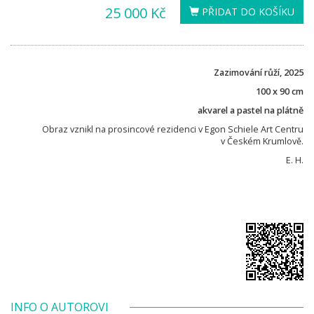
25 000 Kč
PŘIDAT DO KOŠÍKU
Zazimování růží, 2025
100 x 90 cm
akvarel a pastel na plátně
Obraz vznikl na prosincové rezidenci v Egon Schiele Art Centru
v Českém Krumlově.
E. H.
INFO O AUTOROVI