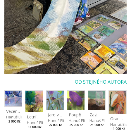
OD STEJNÉHO AUTORA
Večer v třešňovém sadu
Jaro v mlze
Poupě
Zazimování růží
Letní vzduch v zahradě
Hanuš Eliška
Oranžová v listech
Hanuš Eliška
Hanuš Eliška
Hanuš Eliška
3 900 Kč
Hanuš Eliška
Hanuš Elišk
25 000 Kč
25 000 Kč
25 000 Kč
38 000 Kč
11 000 Kč