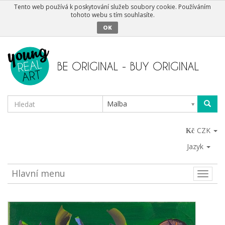
Tento web používá k poskytování služeb soubory cookie. Používáním
tohoto webu s tím souhlasíte.
OK
Malba
CZK
Jazyk
Hlavní menu
Toggle
naviga