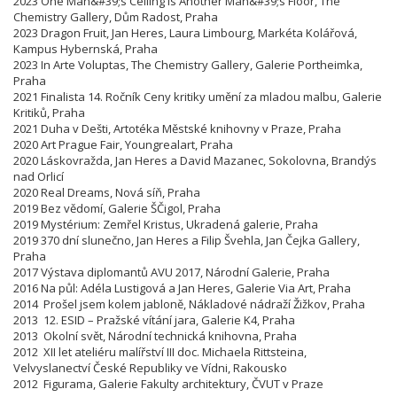
2023 One Man&#39;s Ceiling is Another Man&#39;s Floor, The
Chemistry Gallery, Dům Radost, Praha
2023 Dragon Fruit, Jan Heres, Laura Limbourg, Markéta Kolářová,
Kampus Hybernská, Praha
2023 In Arte Voluptas, The Chemistry Gallery, Galerie Portheimka,
Praha
2021 Finalista 14. Ročník Ceny kritiky umění za mladou malbu, Galerie
Kritiků, Praha
2021 Duha v Dešti, Artotéka Městské knihovny v Praze, Praha
2020 Art Prague Fair, Youngrealart, Praha
2020 Láskovražda, Jan Heres a David Mazanec, Sokolovna, Brandýs
nad Orlicí
2020 Real Dreams, Nová síň, Praha
2019 Bez vědomí, Galerie ŠČigol, Praha
2019 Mystérium: Zemřel Kristus, Ukradená galerie, Praha
2019 370 dní slunečno, Jan Heres a Filip Švehla, Jan Čejka Gallery,
Praha
2017 Výstava diplomantů AVU 2017, Národní Galerie, Praha
2016 Na půl: Adéla Lustigová a Jan Heres, Galerie Via Art, Praha
2014 Prošel jsem kolem jabloně, Nákladové nádraží Žižkov, Praha
2013 12. ESID – Pražské vítání jara, Galerie K4, Praha
2013 Okolní svět, Národní technická knihovna, Praha
2012 XII let ateliéru malířství III doc. Michaela Rittsteina,
Velvyslanectví České Republiky ve Vídni, Rakousko
2012 Figurama, Galerie Fakulty architektury,
ČVUT v Praze