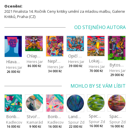
Ocenění:
2021 Finalista 14. Ročník Ceny kritiky umění za mladou malbu, Galerie
Kritiků, Praha (CZ)
OD STEJNÉHO AUTORA
Chlapec s tygrem
Opičí kapitán
Lokaj - ryba
Nepřehledný sen
Hlava VII
Heres Jan
Heres Jan
Bytost z druhé strany
Heres Jan
Heres Jan
86 000 Kč
39 000 Kč
Heres Jan
Heres Jan
70 000 Kč
34 000 Kč
26 000 Kč
29 000 Kč
MOHLO BY SE VÁM LÍBIT
NOVINKA
NOVINKA
NOVINKA
Spaces I
Spaces II
Stvořeni jeden pro druhého II
Landscape III
Bonbon III
Bonbon II
Spour Zdeněk
Spour Zde
Kamarádová Jana
Spour Zdeněk
Kadlecová Jaroslava
Kadlecová Jaroslava
16 000 Kč
16 000 Kč
9 900 Kč
22 000 Kč
16 000 Kč
16 000 Kč