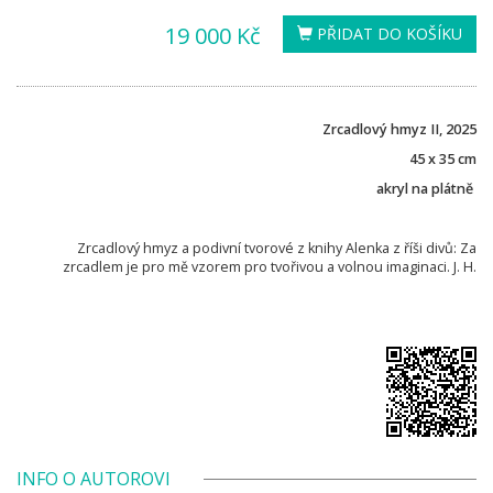
19 000 Kč
PŘIDAT DO KOŠÍKU
Zrcadlový hmyz II, 2025
45 x 35 cm
akryl na plátně
Zrcadlový hmyz a podivní tvorové z knihy Alenka z říši divů: Za
zrcadlem je pro mě vzorem pro tvořivou a volnou imaginaci. J. H.
INFO O AUTOROVI