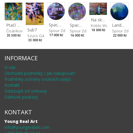
Na skalách
Spaces IV
Ptačí perspektiva
Landscape II
Spaces III
Koblic Walterová Marti
Sub7
Spour Zdeněk
Čisáriková Táňa
Spour Zde
18 000 Kč
Spour Zdeněk
Szucs Gábor
17 000 Kč
35 500 Kč
22 000 Kč
16 000 Kč
33 000 Kč
INFORMACE
O nás
Obchodní podmínky / Jak nakupovat?
Podmínky ochrany osobních údajů
Kontakt
Odstoupit od smlouvy
Dárkové poukazy
KONTAKT
Young Real Art
info@youngrealart.com