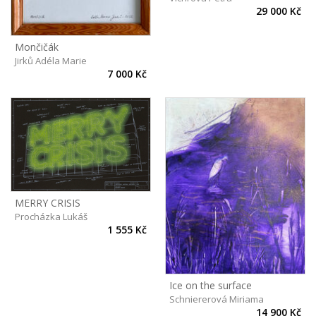
29 000 Kč
Mončičák
Jirků Adéla Marie
7 000 Kč
MERRY CRISIS
Procházka Lukáš
1 555 Kč
Ice on the surface
Schniererová Miriama
14 900 Kč