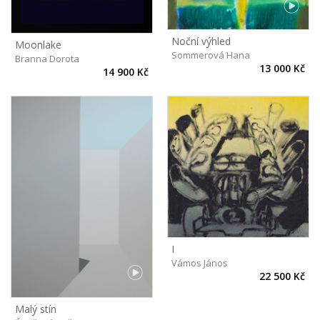
Noční výhled
Moonlake
Sommerová Hana
Branna Dorota
13 000 Kč
14 900 Kč
I
Vámos János
22 500 Kč
Malý stín