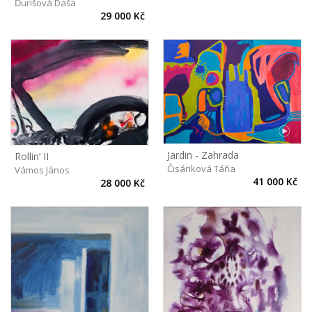
Ďurišová Daša
29 000 Kč
Jardin - Zahrada
Rollin’ II
Čisáriková Táňa
Vámos János
41 000 Kč
28 000 Kč