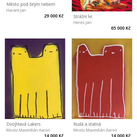
Město pod širým nebem
Harant Jan
29 000 Kč
Strážní lvi
Heres Jan
65 000 Kč
Dvojhlavá Lakers
Rudá a statná
Mootz Maxmilián Aaron
Mootz Maxmilián Aaron
14 000 Kč
14 000 Kč