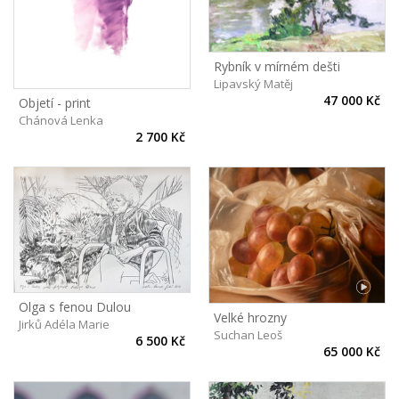
Rybník v mírném dešti
Lipavský Matěj
47 000 Kč
Objetí - print
Chánová Lenka
2 700 Kč
Olga s fenou Dulou
Velké hrozny
Jirků Adéla Marie
Suchan Leoš
6 500 Kč
65 000 Kč