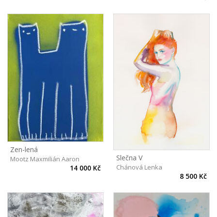
Zen-lená
Slečna V
Mootz Maxmilián Aaron
Chánová Lenka
14 000 Kč
8 500 Kč