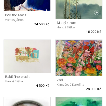
Into the Mass
Vámos János
Mladý strom
24 500 Kč
Hanuš Eliška
16 000 Kč
Babiččino prádlo
Září
Hanuš Eliška
Klimešová Karolína
4 500 Kč
28 000 Kč