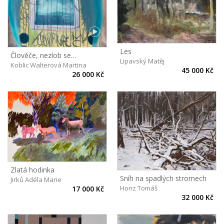
Les
Člověče, nezlob se…
Lipavský Matěj
Koblic Walterová Martina
45 000 Kč
26 000 Kč
Zlatá hodinka
Sníh na spadlých stromech
Jirků Adéla Marie
Honz Tomáš
17 000 Kč
32 000 Kč