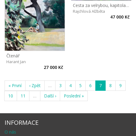
Cesta za velrybou, kapitola druhá
Rajchlová Alžběta
47 000 Kč
Čtenář
Harant Jan
27 000 Kč
« První
‹ Zpět
…
3
4
5
6
7
8
9
10
11
…
Další ›
Poslední »
INFORMACE
O nás