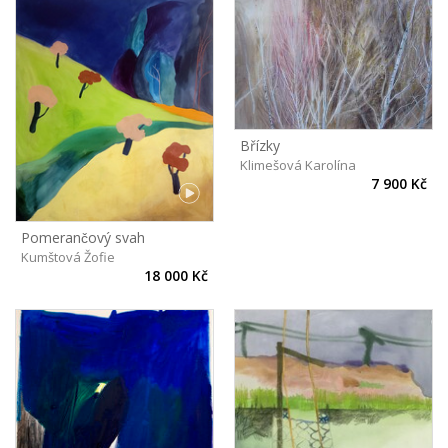
Břízky
Klimešová Karolína
7 900 Kč
Pomerančový svah
Kumštová Žofie
18 000 Kč