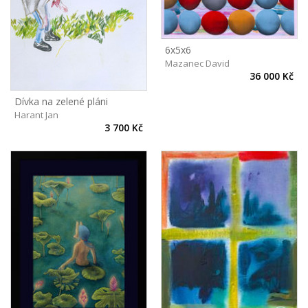
6x5x6
Mazanec David
36 000 Kč
Dívka na zelené pláni
Harant Jan
3 700 Kč