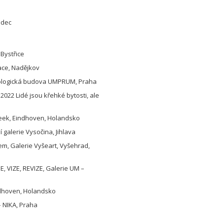
radec
á Bystřice
alace, Nadějkov
nologická budova UMPRUM, Praha
022 Lidé jsou křehké bytosti, ale
Week, Eindhoven, Holandsko
í galerie Vysočina, Jihlava
em, Galerie Vyšeart, Vyšehrad,
, VIZE, REVIZE, Galerie UM –
indhoven, Holandsko
 – NIKA, Praha