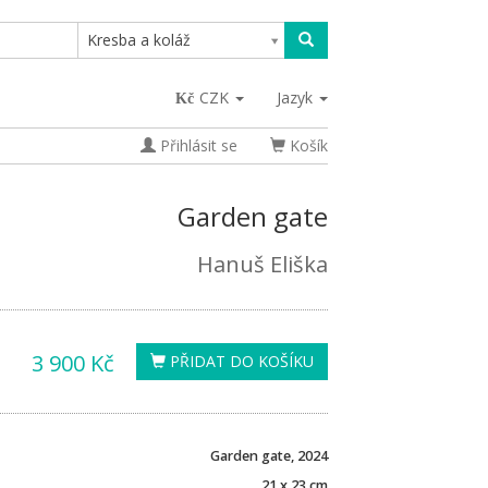
Kresba a koláž
CZK
Jazyk
Přihlásit se
Košík
Garden gate
Hanuš Eliška
3 900 Kč
PŘIDAT DO KOŠÍKU
Garden gate, 2024
21 x 23 cm