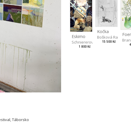
Kočka
Eskimo
Bošková Radka
Bran
Schniererová Miriama
15 500 Kč
4
1 800 Kč
estival, Táborsko