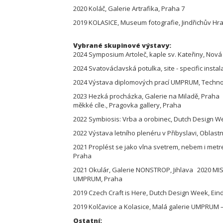
2020 Koláč, Galerie Artrafika, Praha 7
2019 KOLASICE, Museum fotografie, Jindřichův H
Vybrané skupinové výstavy:
2024 Symposium Artoleč, kaple sv. Kateřiny, Nov
2024 Svatováclavská potulka, site - specific inst
2024 Výstava diplomových prací UMPRUM, Tech
2023 Hezká procházka, Galerie na Miladě, Praha 2
měkké cíle., Pragovka gallery, Praha
2022 Symbiosis: Vrba a orobinec, Dutch Design 
2022 Výstava letního plenéru v Přibyslavi, Oblastn
2021 Proplést se jako vlna svetrem, nebem i metr
Praha
2021 Okulár, Galerie NONSTROP, Jihlava 2020 MISE
UMPRUM, Praha
2019 Czech Craft is Here, Dutch Design Week, E
2019 Kolčavice a Kolasice, Malá galerie UMPRUM
Ostatní: