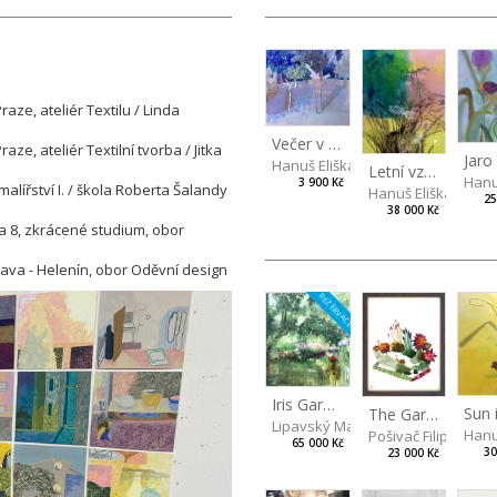
ze, ateliér Textilu / Linda
Večer v třešňovém sadu
e, ateliér Textilní tvorba / Jitka
Hanuš Eliška
Letní vzduch v zahradě
Hanu
3 900 Kč
alířství I. / škola Roberta Šalandy
Hanuš Eliška
25
38 000 Kč
a 8, zkrácené studium, obor
lava - Helenín, obor Oděvní design
REZERVACE
Iris Garden
The Garden
Lipavský Matěj
Hanu
Pošivač Filip
65 000 Kč
30
23 000 Kč