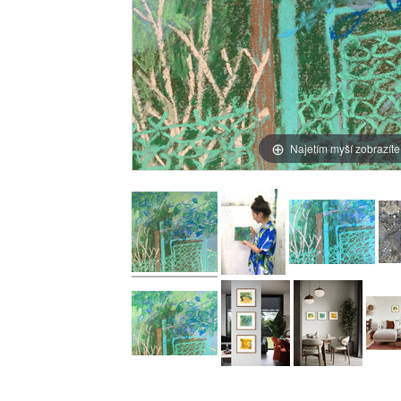
Najetím myší zobrazíte