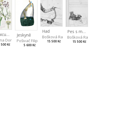
Had
Pes s medvědem
Foeniculum
Jeskyně
Bošková Radka
Bošková Radka
na Dorota
Pošivač Filip
15 500 Kč
15 500 Kč
 500 Kč
5 600 Kč