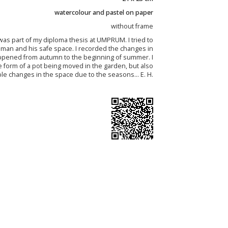
watercolour and pastel on paper
without frame
as part of my diploma thesis at UMPRUM. I tried to
man and his safe space. I recorded the changes in
ppened from autumn to the beginning of summer. I
e form of a pot being moved in the garden, but also
le changes in the space due to the seasons... E. H.