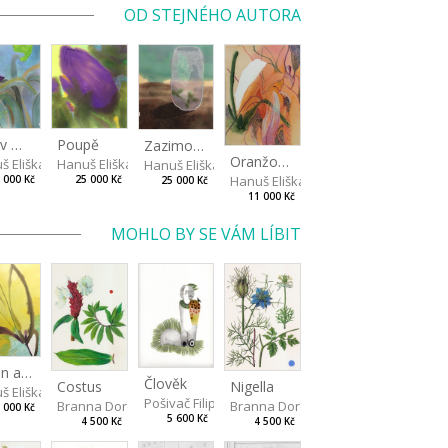
OD STEJNÉHO AUTORA
Jaro v mlze
Poupě
Zazimování růží
Oranžová v listech
š Eliška
Hanuš Eliška
Hanuš Eliška
Hanuš Eliška
 000 Kč
25 000 Kč
25 000 Kč
11 000 Kč
MOHLO BY SE VÁM LÍBIT
Sun in a Spring Garden
Člověk
Costus
Nigella
š Eliška
Pošivač Filip
Branna Dorota
Branna Dorota
 000 Kč
5 600 Kč
4 500 Kč
4 500 Kč