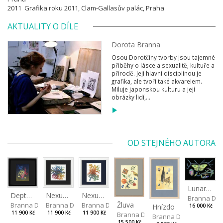
2011 Grafika roku 2011, Clam-Gallasův palác, Praha
AKTUALITY O DÍLE
Dorota Branna
Osou Dorotčiny tvorby jsou tajemné
příběhy o lásce a sexualitě, kultuře a
přírodě. Její hlavní disciplínou je
grafika, ale tvoří také akvarelem.
Miluje japonskou kulturu a její
obrázky lidí,...
OD STEJNÉHO AUTORA
Lunar Moth
Depths I
Nexus Leporum II
Nexus Leporum
Branna Dor
Žluva
Branna Dorota
Branna Dorota
Branna Dorota
Hnízdo
16 000 Kč
11 900 Kč
11 900 Kč
11 900 Kč
Branna Dorota
Branna Dorota
15 500 Kč