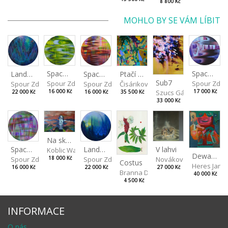
8 800 Kč
MOHLO BY SE VÁM LÍBIT
Spaces I
Spaces IV
Spaces II
Ptačí perspektiva
Landscape III
Sub7
Spour Zdeněk
Spour Zde
Spour Zdeněk
Čisáriková Táňa
Spour Zdeněk
Szucs Gábor
16 000 Kč
17 000 Kč
16 000 Kč
35 500 Kč
22 000 Kč
33 000 Kč
Na skalách
Landscape II
V lahvi
Spaces III
Koblic Walterová Martina
Dewa pagan
Spour Zdeněk
Nováková Blanka
18 000 Kč
Spour Zdeněk
Costus
Heres Jan
22 000 Kč
27 000 Kč
16 000 Kč
Branna Dorota
40 000 Kč
4 500 Kč
INFORMACE
O nás