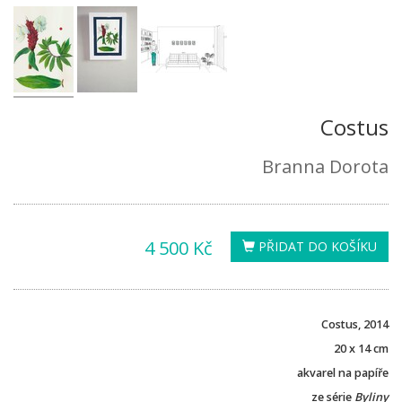
Costus
Branna Dorota
4 500 Kč
PŘIDAT DO KOŠÍKU
Costus, 2014
20 x 14 cm
akvarel na papíře
ze série
Byliny