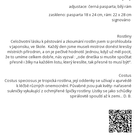
adjustace: černá pasparta, bílý rám
zaskleno: pasparta 18 x 24 cm, rám: 22 x 28 cm
signováno
Rostliny
Celoživotní lásku k pěstování a zkoumání rostlin jsem si prohloubila
v Japonsku, ve škole. Každý den jsme museli mistrovi donést kresby
místních přírodnin, a on je pečlivě hodnotil. Jednou, když už měl pocit,
že to umíme celkem dobře, nás vyzval : „ode dneška si musíte spočítat
přesně i žilky na každém listu, který kreslíte, tak přesné to musí být!“.
Costus
Costus speciosus je tropická rostlina, její oddenky se užívají v ajurvédě
k léčbě různých onemocnění. Půvabné jsou pak květy- nařasené
sukničky vykukující z ochmýřené špičky rostliny. Lístky se jako schůdky
spirálovitě spouští až k zemi... D. B.