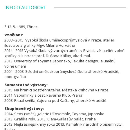
INFO O AUTOROVI
* 12. 5. 1989, Třinec
Vzdělání:
2008 - 2015 Vysoká škola uměleckoprůmyslová v Praze, ateliér
ilustrace a grafiky MgA. Milana Horvátha
2014 - 2015 Vysoká škola výtvarných umění v Bratislavě, ateliér volné
grafiky a ilustrace prof. Dušana Kállay, akad. mal.
2013 University of Toyama, Japonsko, Fakulta designu a umění,
volné umění
2004 - 2008 Střední uměleckoprůmyslová škola Uhersk
é
Hradiště,
obor grafika
Samostatné výstavy:
2015 Na hranici postřehnutelna, Městská knihovna v Praze
2011 Vzpomínky z cest, kavárna Klub, Praha
2008 Rituál světla, čajovna pod Kaštany, Uherské Hradiště
Skupinové výstavy:
2014 Seos (směs), galerie L'Ensemble, Toyama, Japonsko
2013 Grafika roku 2013, Clam-Gallasův palác, Praha
2013 Nejkrásnější knihy roku 2013, Památník národního písemnictví,
Praha