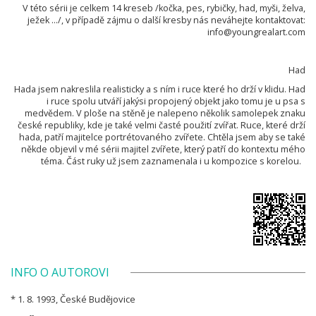
V této sérii je celkem 14 kreseb /kočka, pes, rybičky, had, myši, želva,
ježek .../, v případě zájmu o další kresby nás neváhejte kontaktovat:
info@youngrealart.com
Had
Hada jsem nakreslila realisticky a s ním i ruce které ho drží v klidu. Had
i ruce spolu utváří jakýsi propojený objekt jako tomu je u psa s
medvědem. V ploše na stěně je nalepeno několik samolepek znaku
české republiky, kde je také velmi časté použití zvířat. Ruce, které drží
hada, patří majitelce portrétovaného zvířete. Chtěla jsem aby se také
někde objevil v mé sérii majitel zvířete, který patří do kontextu mého
téma. Část ruky už jsem zaznamenala i u kompozice s korelou.
INFO O AUTOROVI
* 1. 8. 1993, České Budějovice