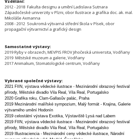
Vzdělání:
2012 - 2018 Fakulta designu a umění Ladislava Sutnara
Západočeské univerzity v Plzni, obor Ilustrace a grafika doc. ak. mal.
Mikoláše Axmanna
2008 - 2012 Soukromá výtvarná střední škola v Písek, obor
propagační výtvarnictví a grafický design
Samostatné výstavy:
2019 Ryby v obrazech, MEVPIS FROV Jihočeská universita, Vodňany
2019 Městské muzeum a galerie, Vodňany
2017 Animalium, Stomatologické centrum, Vodňany
Vybrané společné výstavy:
2021 FIIN, výstava vědecké ilustrace - Mezinárodní obrazový festival
přírody,
Městské divadlo Vila Real, Vila Real, Portugalsko
2020 Grafika roku, Clam-Gallasův palác, Praha
2019 Mezinárodní malířské sympozium, Malý formát - Krajina, Galerie
výtvarného umění Hodonín
2019 celostátní výstava Exotika, Výstaviště Lysá nad Labem
2019 FIIN, výstava vědecké ilustrace - Mezinárodní obrazový festival
přírody,
Městské divadlo Vila Real, Vila Real, Portugalsko
2019 Illustraciencia -
Mezinárodní ceny vědecké ilustrace,
Národní