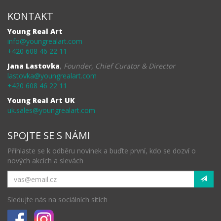
KONTAKT
Young Real Art
info@youngrealart.com
+420 608 46 22 11
Jana Lastovka
,
Founder, Chief Curator & Director
lastovka@youngrealart.com
+420 608 46 22 11
Young Real Art UK
uk.sales@youngrealart.com
SPOJTE SE S NÁMI
Přihlaste se k odběru novinek a buďte první, kdo se dozví o
nových akcích a slevách
Sledujte nás na sociálních sítích