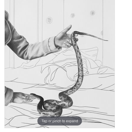
Tap or pinch to expand