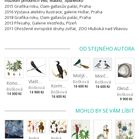
muzeum přírodních věd, Madrid, Španělsko
2015 Grafika roku, Clam-gallasův palác, Praha
2016 Výstava ateliéru Ilustrace, galerie Hollar, Praha
2018 Grafika roku, Clam-gallasův palác, Praha
2013 Přesahy, Galerie Vestředu, Plzeň
2011 Ohrožené evropské druhy zvířat, ZOO Hluboká nad Vltavou
OD STEJNÉHO AUTORA
Motýlice obecná
Morčák velký
Vlaštovka obecná
Bošková Radka
Bošková Radka
Konopí seté
Kormorán velký
16 600 Kč
Bošková Radka
16 600 Kč
Okružanka říční
Bošková Radka
Bošková Radka
14 900 Kč
Bošková R
14 000 Kč
16 600 Kč
9 900 Kč
MOHLO BY SE VÁM LÍBIT
Pohádky ze skládky II
Pohádky ze skládky I