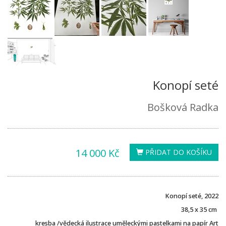
Konopí seté
Bošková Radka
14 000 Kč
PŘIDAT DO KOŠÍKU
Konopí seté, 2022
38,5 x 35 cm
kresba /vědecká ilustrace uměleckými pastelkami na papír Art