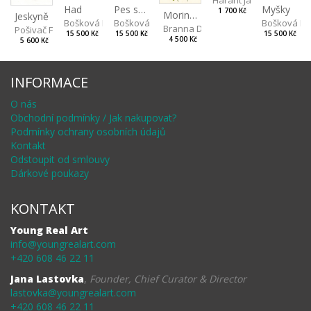
Had
Pes s medvědem
Myšky
1 700 Kč
Moringa
Jeskyně
Bošková Radka
Bošková Radka
Bošková R
Branna Dorota
Pošivač Filip
15 500 Kč
15 500 Kč
15 500 Kč
4 500 Kč
5 600 Kč
INFORMACE
O nás
Obchodní podmínky / Jak nakupovat?
Podmínky ochrany osobních údajů
Kontakt
Odstoupit od smlouvy
Dárkové poukazy
KONTAKT
Young Real Art
info@youngrealart.com
+420 608 46 22 11
Jana Lastovka
,
Founder, Chief Curator & Director
lastovka@youngrealart.com
+420 608 46 22 11