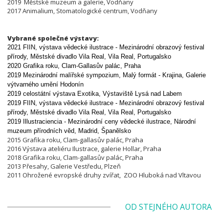
2019 Městské muzeum a galerie, Vodňany
2017 Animalium, Stomatologické centrum, Vodňany
Vybrané společné výstavy:
2021 FIIN, výstava vědecké ilustrace - Mezinárodní obrazový festival
přírody,
Městské divadlo Vila Real, Vila Real, Portugalsko
2020 Grafika roku, Clam-Gallasův palác, Praha
2019 Mezinárodní malířské sympozium, Malý formát - Krajina, Galerie
výtvarného umění Hodonín
2019 celostátní výstava Exotika, Výstaviště Lysá nad Labem
2019 FIIN, výstava vědecké ilustrace - Mezinárodní obrazový festival
přírody,
Městské divadlo Vila Real, Vila Real, Portugalsko
2019 Illustraciencia -
Mezinárodní ceny vědecké ilustrace,
Národní
muzeum přírodních věd, Madrid, Španělsko
2015 Grafika roku, Clam-gallasův palác, Praha
2016 Výstava ateliéru Ilustrace, galerie Hollar, Praha
2018 Grafika roku, Clam-gallasův palác, Praha
2013 Přesahy, Galerie Vestředu, Plzeň
2011 Ohrožené evropské druhy zvířat, ZOO Hluboká nad Vltavou
OD STEJNÉHO AUTORA