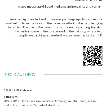
frame width is 3,9 cm
mixed media: acryl, liquid medium, aniline paints and varnish
Another lighthearted and humorous painting depicting a creature
washed up from the sea and the collective effort of the people trying
to catch it. The title of the painting is for the entire painting, but also
for the central scene in the foreground of the painting, where two
people are catching a daredevil whose rope has broken. J. K.
INFO O AUTOROVI
* 8. 9. 1988, Ostrava
Studium:
2008 - 2013
Ostravská univerzita v Ostravě, Fakulta umění, ateliér
malby I prof. ak. mal. Daniela Balabána