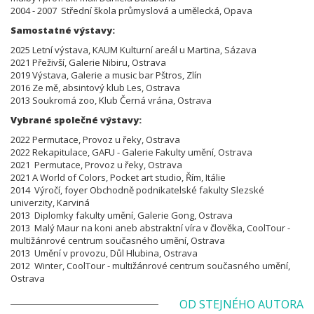
2004 - 2007 Střední škola průmyslová a
umělecká
, Opava
Samostatné výstavy:
2025 Letní výstava, KAUM Kulturní areál u Martina, Sázava
2021 Přeživší, Galerie Nibiru, Ostrava
2019 Výstava, Galerie a music bar Pštros, Zlín
2016 Ze mě, absintový klub Les, Ostrava
2013 Soukromá zoo, Klub Černá vrána, Ostrava
Vybrané společné výstavy:
2022 Permutace, Provoz u řeky, Ostrava
2022 Rekapitulace, GAFU - Galerie Fakulty umění, Ostrava
2021 Permutace, Provoz u řeky, Ostrava
2021 A World of Colors, Pocket art studio, Řím, Itálie
2014 Výročí, foyer Obchodně podnikatelské fakulty Slezské
univerzity, Karviná
2013 Diplomky fakulty umění, Galerie Gong, Ostrava
2013 Malý Maur na koni aneb abstraktní víra v člověka, CoolTour -
multižánrové centrum současného umění, Ostrava
2013 Umění v provozu, Důl Hlubina, Ostrava
2012 Winter,
CoolTour - multižánrové centrum současného umění,
Ostrava
OD STEJNÉHO AUTORA