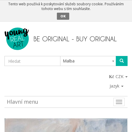
Tento web používá k poskytování služeb soubory cookie. Používáním
tohoto webu s tím souhlasíte.
OK
Malba
CZK
Jazyk
Hlavní menu
Toggle
naviga