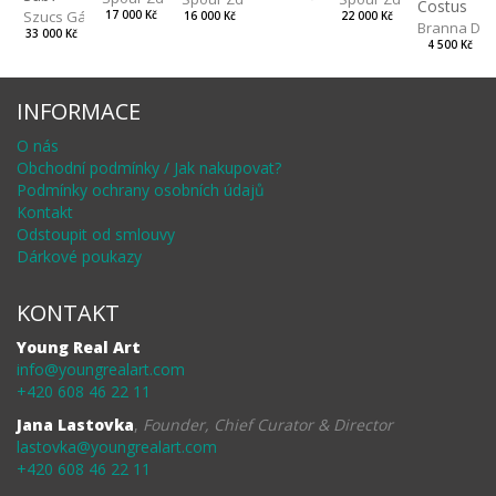
Costus
Szucs Gábor
17 000 Kč
22 000 Kč
16 000 Kč
Branna Dor
33 000 Kč
4 500 Kč
INFORMACE
O nás
Obchodní podmínky / Jak nakupovat?
Podmínky ochrany osobních údajů
Kontakt
Odstoupit od smlouvy
Dárkové poukazy
KONTAKT
Young Real Art
info@youngrealart.com
+420 608 46 22 11
Jana Lastovka
,
Founder, Chief Curator & Director
lastovka@youngrealart.com
+420 608 46 22 11