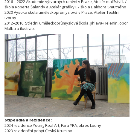
2016 – 2022 Akademie výtvarných umění v Praze, Ateliér malířství I. /
škola Roberta Šalandy a Ateliér grafiky I. / škola Dalibora Smutného
2020 Vysoká škola uměleckoprůmyslová v Praze, Ateliér Textilní
tvorby
2012–2016 Střední uměleckoprůmyslová škola, Jihlava-Helenín, obor
Malba a ilustrace
Stipendia a rezidence:
2024 rezidence Young Real Art, Fara YRA, okres Louny
2023 rezidenční pobyt Český Krumlov