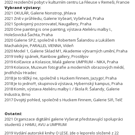
2022 rezidenční pobyt v kulturním centru La Fileuse v Remeši, Francie
Vybrané výstavy:
2021 OKULÁR, Galerie Nonstrop, Jihlava
2021 Znít v průhledu, Galerie Vyšeart, Vyšehrad, Praha
2021 Spokojený pozorovatel, Naugallery, Praha
2020 One painting is one painting, výstava Ateliéru malby I.,
Holešovická Šachta, Praha
2020 Galerie SPZ, společně s Robertem Šalandou a Lukášem
Machalickým, PARALLEL VIENNA, Vídeň
2020 Model 1, Galerie Sklad M1, Akademie výtvarných umění, Praha
2019 Velký spánek, Rainbow gallery, Prostějov
2019 Kolčavice a Kolasice, Malá galerie UMPRUM – NIKA, Praha
2019 Kolasice, Muzeum fotografie a moderních obrazových médií,
Jindřichův Hradec
2018 Je to těžký ne, společně s Huckem Finnem, Jazygo!, Praha
2018 Je to jedno!!!, skupinová výstava, Hybernský kampus, Praha
2018 Komín, výstava Ateliéru malby I. / škola R. Šalandy, Galerie
Industra, Brno
2017 Dvojitý pohled, společně s Huckem Finnem, Galerie Síň, Telč
Ostatní:
2021 Organizace digitální galerie Vyšerat představující spolupráci
studentů z HAMU, AVU a UMPRUM
2019 Vydání autorské knihy O LESE. Jde o leporelo složené z 22