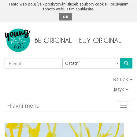
Tento web používá k poskytování služeb soubory cookie. Používáním
tohoto webu s tím souhlasíte.
OK
Ostatní
CZK
Jazyk
Hlavní menu
Toggle
naviga