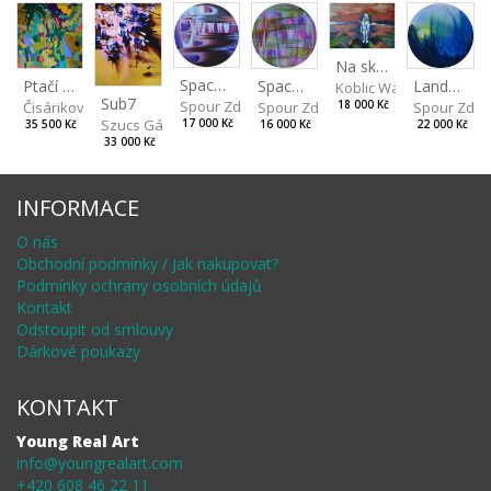
Na skalách
Spaces IV
Ptačí perspektiva
Landscape II
Spaces III
Koblic Walterová Marti
Sub7
Spour Zdeněk
Čisáriková Táňa
Spour Zde
18 000 Kč
Spour Zdeněk
Szucs Gábor
17 000 Kč
35 500 Kč
22 000 Kč
16 000 Kč
33 000 Kč
INFORMACE
O nás
Obchodní podmínky / Jak nakupovat?
Podmínky ochrany osobních údajů
Kontakt
Odstoupit od smlouvy
Dárkové poukazy
KONTAKT
Young Real Art
info@youngrealart.com
+420 608 46 22 11