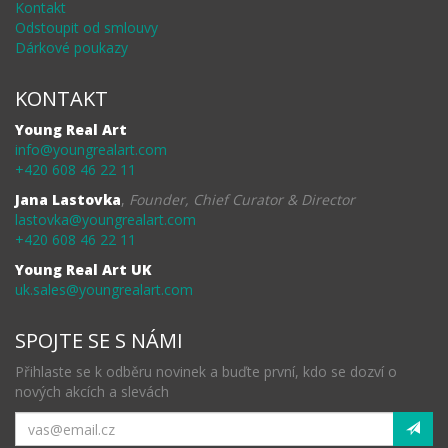
Kontakt
Odstoupit od smlouvy
Dárkové poukazy
KONTAKT
Young Real Art
info@youngrealart.com
+420 608 46 22 11
Jana Lastovka
,
Founder, Chief Curator & Director
lastovka@youngrealart.com
+420 608 46 22 11
Young Real Art UK
uk.sales@youngrealart.com
SPOJTE SE S NÁMI
Přihlaste se k odběru novinek a buďte první, kdo se dozví o
nových akcích a slevách