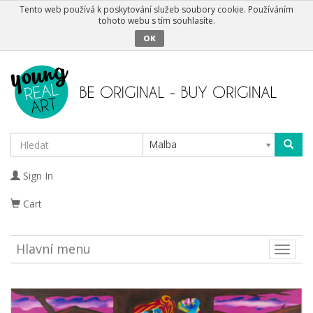
Tento web používá k poskytování služeb soubory cookie. Používáním
tohoto webu s tím souhlasíte.
OK
Malba
Sign In
Cart
Hlavní menu
Toggle
naviga