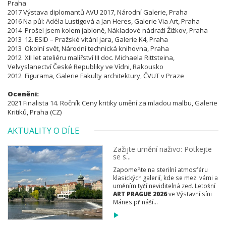
Praha
2017 Výstava diplomantů AVU 2017, Národní Galerie, Praha
2016 Na půl: Adéla Lustigová a Jan Heres, Galerie Via Art, Praha
2014 Prošel jsem kolem jabloně, Nákladové nádraží Žižkov, Praha
2013 12. ESID – Pražské vítání jara, Galerie K4, Praha
2013 Okolní svět, Národní technická knihovna, Praha
2012 XII let ateliéru malířství III doc. Michaela Rittsteina,
Velvyslanectví České Republiky ve Vídni, Rakousko
2012 Figurama, Galerie Fakulty architektury,
ČVUT v Praze
Ocenění:
2021 Finalista 14. Ročník Ceny kritiky umění za mladou malbu, Galerie
Kritiků, Praha (CZ)
AKTUALITY O DÍLE
Zažijte umění naživo: Potkejte
se s...
Zapomeňte na sterilní atmosféru
klasických galerií, kde se mezi vámi a
uměním tyčí neviditelná zeď. Letošní
ART PRAGUE 2026
ve Výstavní síni
Mánes přináší...