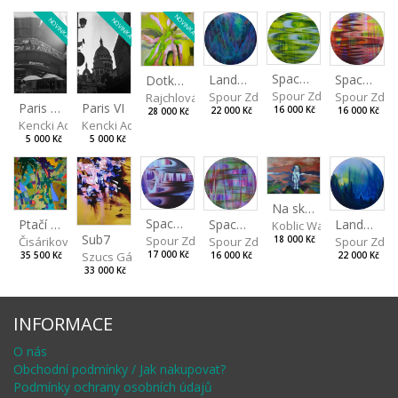
NOVINKA
NOVINKA
NOVINKA
Spaces I
Spaces II
Landscape III
Dotkneš-li se na správném místě
Spour Zdeněk
Spour Zde
Spour Zdeněk
Rajchlová Alžběta
Paris VII
Paris VI
16 000 Kč
16 000 Kč
22 000 Kč
28 000 Kč
Kencki Adam
Kencki Adam
5 000 Kč
5 000 Kč
Na skalách
Spaces IV
Ptačí perspektiva
Landscape II
Spaces III
Koblic Walterová Marti
Sub7
Spour Zdeněk
Čisáriková Táňa
Spour Zde
18 000 Kč
Spour Zdeněk
Szucs Gábor
17 000 Kč
35 500 Kč
22 000 Kč
16 000 Kč
33 000 Kč
INFORMACE
O nás
Obchodní podmínky / Jak nakupovat?
Podmínky ochrany osobních údajů