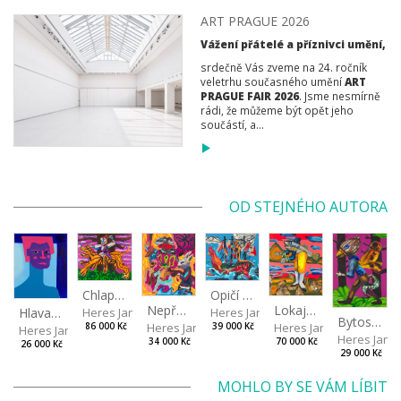
ART PRAGUE 2026
Vážení přátelé a příznivci umění,
srdečně Vás zveme na 24. ročník
veletrhu současného umění
ART
PRAGUE FAIR 2026
. Jsme nesmírně
rádi, že můžeme být opět jeho
součástí, a...
OD STEJNÉHO AUTORA
Chlapec s tygrem
Opičí kapitán
Lokaj - ryba
Nepřehledný sen
Hlava VII
Heres Jan
Heres Jan
Bytost z druhé strany
Heres Jan
Heres Jan
86 000 Kč
39 000 Kč
Heres Jan
Heres Jan
70 000 Kč
34 000 Kč
26 000 Kč
29 000 Kč
MOHLO BY SE VÁM LÍBIT