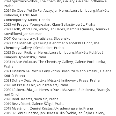
2024 Spřízněni volbou, The Chemistry Gallery, Galerie Portheimka,
Praha
2024 So Close, Yet So Far Away, Jan Heres, Laura Limbourg, Markéta
Kolářová, THINK+feel
Contemporary, Miami, Florida
2023 Art Prague, Youngrealart, Clam-Gallasův palác, Praha
2023 Earth, Wind, Fire, Water, Jan Heres, Martin Kačmárek, Dominika
Kováčíková, Jan Soumar,
DOT. Contemporary, Bratislava, Slovensko
2023 One Man&#39;s Ceiling is Another Man&#39;s Floor, The
Chemistry Gallery, Dům Radost, Praha
2023 Dragon Fruit, Jan Heres, Laura Limbourg, Markéta Kolářová,
Kampus Hybernská, Praha
2023 In Arte Voluptas, The Chemistry Gallery, Galerie Portheimka,
Praha
2021 Finalista 14. Ročník Ceny kritiky umění za mladou malbu, Galerie
Kritiků, Praha
2021 Duha v Dešti, Artotéka Městské knihovny v Praze, Praha
2020 Art Prague Fair, Youngrealart, Praha
2020 Láskovražda, Jan Heres a David Mazanec, Sokolovna, Brandýs
nad Orlicí
2020 Real Dreams, Nová síň, Praha
2019 Bez vědomí, Galerie ŠČigol, Praha
2019 Mystérium: Zemřel Kristus, Ukradená galerie, Praha
2019 370 dní slunečno, Jan Heres a Filip Švehla, Jan Čejka Gallery,