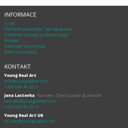
INFORMACE
O nás
Obchodní podmínky / Jak nakupovat?
Podmínky ochrany osobních údajů
Kontakt
Odstoupit od smlouvy
Dárkové poukazy
KONTAKT
Young Real Art
info@youngrealart.com
+420 608 46 22 11
Jana Lastovka
,
Founder, Chief Curator & Director
lastovka@youngrealart.com
+420 608 46 22 11
Young Real Art UK
uk.sales@youngrealart.com