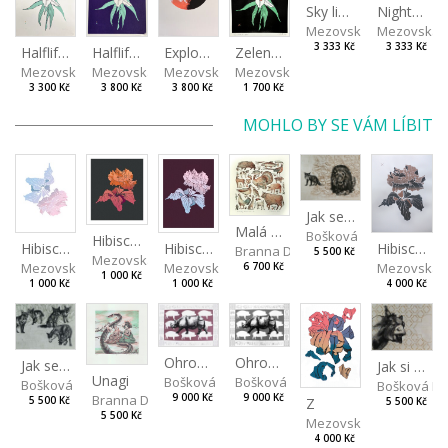
Sky light
Night sky
Mezovská Livia
Mezovská L
3 333 Kč
3 333 Kč
Halflife II
Halflife I
Exploze
Zelené lilije
Mezovská Livia
Mezovská Livia
Mezovská Livia
Mezovská Livia
3 300 Kč
3 800 Kč
3 800 Kč
1 700 Kč
MOHLO BY SE VÁM LÍBIT
Jak se liška poradila s rozumem
Malá zvířata
Bošková Radka
Hibiscus III
Hibiscus I
Hibiscus II
Hibiscus BIO
Branna Dorota
5 500 Kč
Mezovská Livia
Mezovská Livia
Mezovská Livia
Mezovská L
6 700 Kč
1 000 Kč
1 000 Kč
1 000 Kč
4 000 Kč
Ohrožený druh II
Ohrožený druh I
Jak se liška napálila
Jak si osel zahrál na psa
Unagi
Bošková Radka
Bošková Radka
Bošková Radka
Bošková R
Branna Dorota
9 000 Kč
9 000 Kč
5 500 Kč
Z
5 500 Kč
5 500 Kč
Mezovská Livia
4 000 Kč