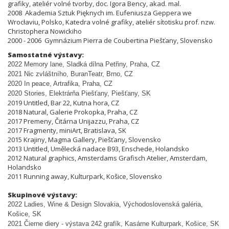
grafiky, ateliér volné tvorby, doc. Igora Bency, akad. mal.
2008 Akademia Sztuk Pięknych im. Eufeniusza Geppera we
Wrocłaviu, Polsko, Katedra volné grafiky, ateliér sítotisku prof. nzw.
Christophera Nowickiho
2000 - 2006 Gymnázium Pierra de Coubertina Piešťany, Slovensko
Samostatné výstavy:
2022 Memory lane, Sladká dílna Pet
ř
iny, Praha, CZ
2021 Nic zvláštního, BuranTeatr, Brno, CZ
2020 In peace, Artrafika, Praha, CZ
2020 Stories, Elektrárňa Piešťany, Piešťany, SK
2019 Untitled, Bar 22, Kutna hora, CZ
2018 Natural, Galerie Prokopka, Praha, CZ
2017 Premeny, Čitárna Unijazzu, Praha, CZ
2017 Fragmenty, miniArt, Bratislava, SK
2015 Krajiny, Magma Gallery, Piešťany, Slovensko
2013 Untitled, Umělecká nadace B93, Enschede, Holandsko
2012 Natural graphics, Amsterdams Grafisch Atelier, Amsterdam,
Holandsko
2011 Running away, Kulturpark, Košice, Slovensko
Skupinové výstavy:
2022 Ladies, Wine & Design Slovakia, Východoslovenská galéria,
Košice, SK
2021 Čierne diery - výstava 242 grafík, Kasárne Kulturpark, Košice, SK