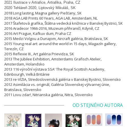
2021 Ilustrace v Artrafice, Artrafika, Praha, CZ
2020 Tehláreň 2020, Liptovský Mikuláš, SK
2018 Long lasting, Magna gallery Piešťany, SK
2018 AGA LAB Prints 60 Years, AGA LAB, Amsterdam, NL
2017 Štafetová grafika, Štátna vedecká knižnica v Banskej Bystrici, SK
2016 Aradecor 1966-2016, Muzeum přihraničí, Kdyně, CZ
2016 Art Prague, Kafkuv dum, Praha CZ
2015 Medzi Volgou a Dunajom, Aircraft galéria, Bratislava, SK
2015 Young real art: around the world in 15 days, Magazín gallery,
Terezín, CZ
2015 Reflexie III., Art galéria Prievidza, SK
2013 The Jubilee Exhibition, Amsterdams Grafisch Atelier,
Amsterdam, Holandsko
2013 116 výroční výstava SSA' The Royal Scottish Academy,
Edinbourgh, Velká Británie
2013 re-VÍZIA, Stredoslovenská galéria v Banskej Bystrici, Slovensko
2012 Asimilácia vs. originál, Galéria Slovenskej výtvarnej únie,
Bratislava, Slovensko
2011 Lovu zdar!, Nitrianska galéria, Nitra, Slovensko
OD STEJNÉHO AUTORA