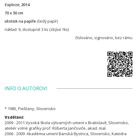
Exploze,
2014
70 x 50 cm
sítotisk na papíře
(
šedý papír)
náklad: 9, dostupné 3 ks (zbývá 1ks)
číslováno, signováno, bez rámu
INFO O AUTOROVI
* 1985, Piešťany, Slovensko
Vzdělání:
2009 - 2011 Vysoká škola výtvarných umení v Bratislavě, Slovensko,
ateliér volné grafiky prof. Róberta Jančoviče, akad. mal.
2006 - 2009 Akadémia umení Banská Bystrica, Slovensko, Katedra