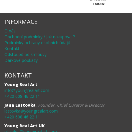
4 000 Kč
INFORMACE
O nás
Obchodní podmínky / Jak nakupovat?
Podmínky ochrany osobních údajů
Kontakt
Odstoupit od smlouvy
Dárkové poukazy
KONTAKT
Young Real Art
info@youngrealart.com
+420 608 46 22 11
Jana Lastovka
,
Founder, Chief Curator & Director
lastovka@youngrealart.com
+420 608 46 22 11
Young Real Art UK
uk.sales@youngrealart.com