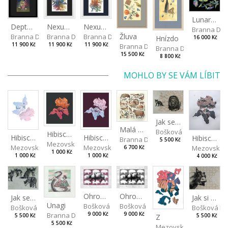
Lunar Moth
Depths I
Nexus Leporum II
Nexus Leporum
Branna Dor
Žluva
Branna Dorota
Branna Dorota
Branna Dorota
Hnízdo
16 000 Kč
11 900 Kč
11 900 Kč
11 900 Kč
Branna Dorota
Branna Dorota
15 500 Kč
8 800 Kč
MOHLO BY SE VÁM LÍBIT
Jak se liška poradila s rozumem
Malá zvířata
Bošková Radka
Hibiscus III
Hibiscus I
Hibiscus II
Hibiscus BIO
Branna Dorota
5 500 Kč
Mezovská Livia
Mezovská Livia
Mezovská Livia
Mezovská L
6 700 Kč
1 000 Kč
1 000 Kč
1 000 Kč
4 000 Kč
Ohrožený druh II
Ohrožený druh I
Jak se liška napálila
Jak si osel zahrál na psa
Unagi
Bošková Radka
Bošková Radka
Bošková Radka
Bošková R
Branna Dorota
9 000 Kč
9 000 Kč
5 500 Kč
Z
5 500 Kč
5 500 Kč
Mezovská Livia