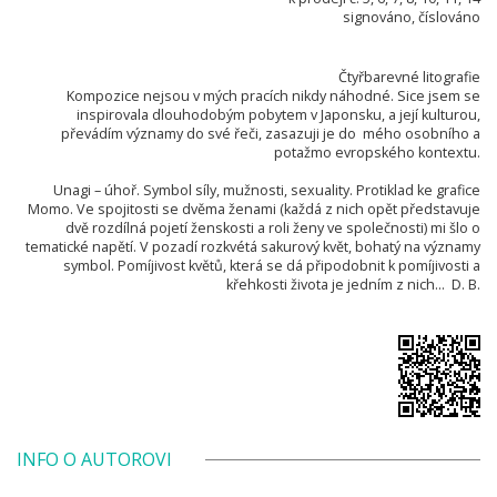
signováno, číslováno
Čtyřbarevné litografie
Kompozice nejsou v mých pracích nikdy náhodné. Sice jsem se
inspirovala dlouhodobým pobytem v Japonsku, a její kulturou,
převádím významy do své řeči, zasazuji je do mého osobního a
potažmo evropského kontextu.
Unagi – úhoř. Symbol síly, mužnosti, sexuality. Protiklad ke grafice
Momo. Ve spojitosti se dvěma ženami (každá z nich opět představuje
dvě rozdílná pojetí ženskosti a roli ženy ve společnosti) mi šlo o
tematické napětí. V pozadí rozkvétá sakurový květ, bohatý na významy
symbol. Pomíjivost květů, která se dá připodobnit k pomíjivosti a
křehkosti života je jedním z nich... D. B.
INFO O AUTOROVI