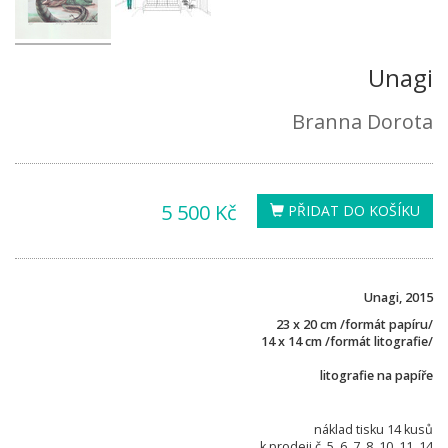
Unagi
Branna Dorota
5 500 Kč
PŘIDAT DO KOŠÍKU
Unagi, 2015
23 x 20 cm /formát papíru/
14 x 14 cm /formát litografie/
litografie na papíře
náklad tisku 14 kusů
k prodeji č. 5, 6, 7, 8, 10, 11, 14