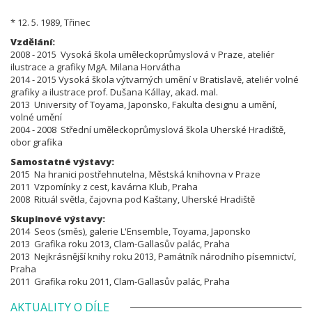
* 12. 5. 1989, Třinec
Vzdělání:
2008 - 2015 Vysoká škola uměleckoprůmyslová v Praze, ateliér
ilustrace a grafiky MgA. Milana Horvátha
2014 - 2015 Vysoká škola výtvarných umění v Bratislavě, ateliér volné
grafiky a ilustrace prof. Dušana Kállay, akad. mal.
2013 University of Toyama, Japonsko, Fakulta designu a umění,
volné umění
2004 - 2008 Střední uměleckoprůmyslová škola Uhersk
é
Hradiště,
obor grafika
Samostatné výstavy:
2015 Na hranici postřehnutelna, Městská knihovna v Praze
2011 Vzpomínky z cest, kavárna Klub, Praha
2008 Rituál světla, čajovna pod Kaštany, Uherské Hradiště
Skupinové výstavy:
2014 Seos (směs), galerie L'Ensemble, Toyama, Japonsko
2013 Grafika roku 2013, Clam-Gallasův palác, Praha
2013 Nejkrásnější knihy roku 2013, Památník národního písemnictví,
Praha
2011 Grafika roku 2011, Clam-Gallasův palác, Praha
AKTUALITY O DÍLE