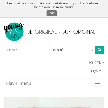
Tento web používá k poskytování služeb soubory cookie. Používáním
tohoto webu s tím souhlasíte.
OK
Ostatní
CZK
Jazyk
Hlavní menu
Toggle
naviga