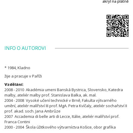
akryl na plátně
INFO O AUTOROVI
* 1984, Kladno
žije a pracuje v Paříži
Vzdělání:
2008 - 2010 Akadémia umeni Banská Bystrica, Slovensko, Katedra
malby, ateliér malby prof. Stanislava Balka, ak. mal.
2004 - 2008 Vysoké učení technické v Brně, Fakulta výtvarného
umění, ateliér malířství III prof. MgA. Petra Kvíčaly, ateliér sochařství II
prof. akad. soch. Jana Ambrůze
2007 Accademia di belle arti di Lecce, Itálie, ateliér malířství
prof.
Franca Contini
2000 - 2004 Škola úžitkového výtvarníctva Košice, obor grafika