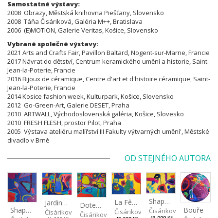
Samostatné výstavy:
2008 Obrazy, Městská knihovna Piešťany, Slovensko
2008 Táňa Čisáriková, Galéria M++, Bratislava
2006 (E)MOTION, Galerie Veritas, Košice, Slovensko
Vybrané společné výstavy:
2021 Arts and Crafts Fair, Pavillon Baltard, Nogent-sur-Marne, Francie
2017 Návrat do dětství, Centrum keramického umění a historie, Saint-
Jean-la-Poterie, Francie
2016 Bijoux de céramique, Centre d'art et d'histoire céramique, Saint-
Jean-la-Poterie, Francie
2014 Kosice fashion week, Kulturpark, Košice, Slovensko
2012 Go-Green-Art, Galerie DESET, Praha
2010 ARTWALL, Východoslovenská galéria, Košice, Slovesko
2010 FRESH FLESH, prostor Pilot, Praha
2005 Výstava ateliéru malířství III Fakulty výtvarných umění', Městské
divadlo v Brně
OD STEJNÉHO AUTORA
Shapes of Mind II
La Fête - Oslava
Jardin - Zahrada
Doteky - Les touches
Bouře
Shapes of mind III
Čisáriková Táňa
Čisáriková Táňa
Čisáriková Táňa
Čisáriková Táňa