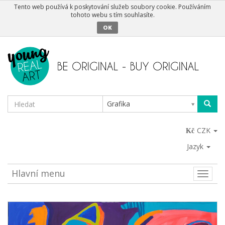
Tento web používá k poskytování služeb soubory cookie. Používáním
tohoto webu s tím souhlasíte.
OK
Grafika
CZK
Jazyk
Hlavní menu
Toggle
naviga