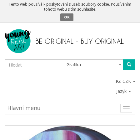
Tento web používá k poskytování služeb soubory cookie. Používáním
tohoto webu s tím souhlasíte.
OK
Grafika
CZK
Jazyk
Hlavní menu
Toggle
naviga