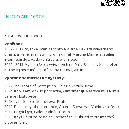
INFO O AUTOROVI
* 7. 4. 1987, Hustopeče
Vzdělání:
2009 - 2013 Vysoké učení technické v Brně,
Fakulta výtvarného
umění, a
teliér malířství II prof. ak. mal. Martina Mainera, ateliér
intermédií doc. Václava Stratila, prom. ped.
2012 - 2013 Vysoká škola výtvarných umění v Bratislavě, 4. ateliér
malby a jiných médií prof. Ivana Csudai, ak. mal.
Vybrané samostatné výstavy:
2022 The Doors of Perception, Galerie Zezuly, Brno
2014 Kdo jsem, odkud pocházím, kam směřuji, Městské muzeum a
galerie Hustopeče
2013 Tah, Galerie Mainerova, Praha
2012 Possibility of experience, Galerie Slévarna - Vaňkovka, Brno
2011 Bright light, Galerie Vlněna, Brno
2010 Když už jsi na cestě, tak nescházej, Kulturní centrum Starý
pivovar, Brno