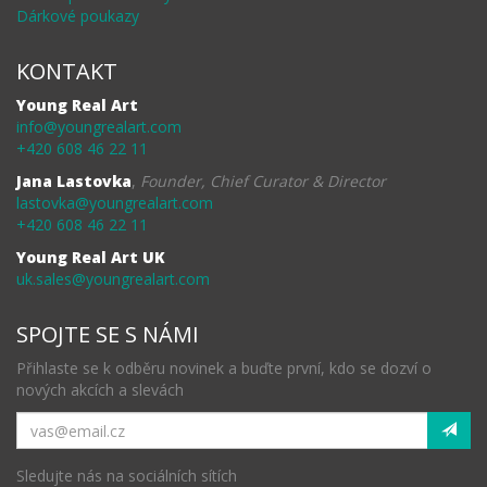
Dárkové poukazy
KONTAKT
Young Real Art
info@youngrealart.com
+420 608 46 22 11
Jana Lastovka
,
Founder, Chief Curator & Director
lastovka@youngrealart.com
+420 608 46 22 11
Young Real Art UK
uk.sales@youngrealart.com
SPOJTE SE S NÁMI
Přihlaste se k odběru novinek a buďte první, kdo se dozví o
nových akcích a slevách
Sledujte nás na sociálních sítích