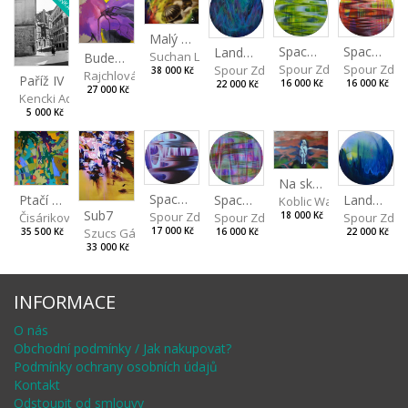
Malý dialog IV
Spaces I
Spaces II
Landscape III
Suchan Leoš
Budeš-li se dívat dosti pozorně
Spour Zdeněk
Spour Zde
Spour Zdeněk
38 000 Kč
Rajchlová Alžběta
Paříž IV
16 000 Kč
16 000 Kč
22 000 Kč
27 000 Kč
Kencki Adam
5 000 Kč
Na skalách
Spaces IV
Ptačí perspektiva
Landscape II
Spaces III
Koblic Walterová Marti
Sub7
Spour Zdeněk
Čisáriková Táňa
Spour Zde
18 000 Kč
Spour Zdeněk
Szucs Gábor
17 000 Kč
35 500 Kč
22 000 Kč
16 000 Kč
33 000 Kč
INFORMACE
O nás
Obchodní podmínky / Jak nakupovat?
Podmínky ochrany osobních údajů
Kontakt
Odstoupit od smlouvy