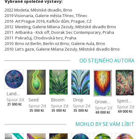
Vybrané společné výstavy:
2022 Modeta, Městské divadlo, Brno
2019 Visionaria, Galerie města Třinec, Třinec
2016 Art Prague 2016, Kafkův dům, Prague, CZ
2012 Meeting, Galerie Milana Zezuly, Městské divadlo Brno
2011 Artbanka - Kick off, Dvorak Sec Contemporary, Praha
2011 Pokračuj, Chodovská tvrz, Praha
2010 Brno ist Berlin, Berlin ist Brno, Galerie Aula, Brno
2010 Let's gaze, Galerie Milana Zezuly,
Městské divadlo Brno
OD STEJNÉHO AUTORA
Landscape
Drop
Seed
Bloom
Spour Zdeněk
Spectrum
Growing
21 000 Kč
Spour Zdeněk
Spour Zdeněk
Spour Zdeněk
Spour Zde
Spour Zdeněk
35 000 Kč
35 000 Kč
35 000 Kč
69 000 Kč
69 000 Kč
MOHLO BY SE VÁM LÍBIT
NOVINKA