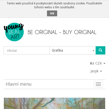
Tento web používá k poskytování služeb soubory cookie. Používáním
tohoto webu s tím souhlasíte.
OK
Grafika
CZK
Jazyk
Hlavní menu
Toggle
naviga