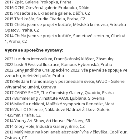
2017 Zpět, Galerie Prokopka, Praha
2016 OCH!, Otevřená galerie Prokopka, Děčín
2015 Posaďte se, Ukradená galerie, Děčín, CZ
2015 Třetí kočár, Studio Citadela, Praha, CZ
2015 Chtěla jsem se projet v kočáře, Městská knihovna, Artotéka
Opatov, Praha, CZ
2014 Chtěla jsem se projet v kočáře, Sametové centrum, Cihelná
1, Praha, CZ
Vybrané společné výstavy:
2023 Lucidum Intervallum, Františkánský klášter, Zásmuky
2022 Lustr 9 Festival Ilustrace, Kampus Hybernská, Praha
2022 Ceny Jindřicha Chalupeckého 2022: Vše pevné se spojuje ve
vzduchu, Veletržní palác, Praha
2018 Hledání hranic malby v postmediální světě, GVUO - Galerie
výtvarného umění, Ostrava
2017 CANDY SHOP, The Chemistry Gallery, Quadrio, Praha
2017 Bummerang 7, Institute AAMI, Ljublana, Slovenia
2016 Mladí a neklidní, Malířské sympozium Benedikt, Most
2016 Wail Of Silence, Nákladové Nádraží Žižkov, Galerie
1435mm, Praha, CZ
2014 Young Art Show, Art House, Piešťany, SR
2014 Glory Hole, Industra Gallery, Brno, CZ
2013 Malý Mour na koni aneb abstraktní víra v člověka, CoolTour,
Ostrava, CZ