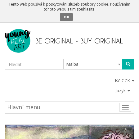
Tento web používá k poskytování služeb soubory cookie. Používáním
tohoto webu s tím souhlasíte.
OK
Malba
CZK
Jazyk
Hlavní menu
Toggle
naviga