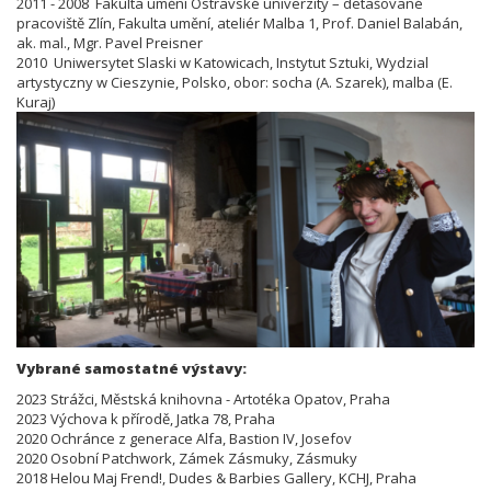
2011 - 2008 Fakulta umění Ostravské univerzity – detašované
pracoviště Zlín, Fakulta umění, ateliér Malba 1, Prof. Daniel Balabán,
ak. mal., Mgr. Pavel Preisner
2010 Uniwersytet Slaski w Katowicach, Instytut Sztuki, Wydzial
artystyczny w Cieszynie, Polsko, obor: socha (A. Szarek), malba (E.
Kuraj)
Vybrané samostatné výstavy:
2023 Strážci, Městská knihovna - Artotéka Opatov, Praha
2023 Výchova k přírodě, Jatka 78, Praha
2020 Ochránce z generace Alfa, Bastion IV, Josefov
2020 Osobní Patchwork, Zámek Zásmuky, Zásmuky
2018 Helou Maj Frend!, Dudes & Barbies Gallery, KCHJ, Praha