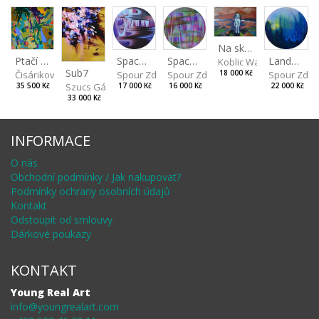
Na skalách
Spaces IV
Ptačí perspektiva
Landscape II
Spaces III
Koblic Walterová Marti
Sub7
Spour Zdeněk
Čisáriková Táňa
Spour Zde
18 000 Kč
Spour Zdeněk
Szucs Gábor
17 000 Kč
35 500 Kč
22 000 Kč
16 000 Kč
33 000 Kč
INFORMACE
O nás
Obchodní podmínky / Jak nakupovat?
Podmínky ochrany osobních údajů
Kontakt
Odstoupit od smlouvy
Dárkové poukazy
KONTAKT
Young Real Art
info@youngrealart.com