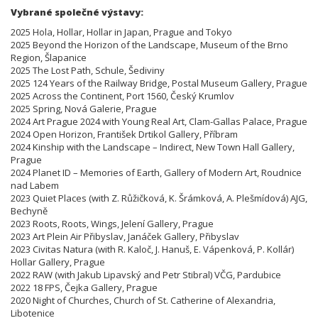
Vybrané společné výstavy:
2025 Hola, Hollar, Hollar in Japan, Prague and Tokyo
2025 Beyond the Horizon of the Landscape, Museum of the Brno
Region, Šlapanice
2025 The Lost Path, Schule, Šediviny
2025 124 Years of the Railway Bridge, Postal Museum Gallery, Prague
2025 Across the Continent, Port 1560, Český Krumlov
2025 Spring, Nová Galerie, Prague
2024 Art Prague 2024 with Young Real Art, Clam-Gallas Palace, Prague
2024 Open Horizon, František Drtikol Gallery, Příbram
2024 Kinship with the Landscape – Indirect, New Town Hall Gallery,
Prague
2024 Planet ID – Memories of Earth, Gallery of Modern Art, Roudnice
nad Labem
2023 Quiet Places (with Z. Růžičková, K. Šrámková, A. Plešmídová) AJG,
Bechyně
2023 Roots, Roots, Wings, Jelení Gallery, Prague
2023 Art Plein Air Přibyslav, Janáček Gallery, Přibyslav
2023 Civitas Natura (with R. Kaloč, J. Hanuš, E. Vápenková, P. Kollár)
Hollar Gallery, Prague
2022 RAW (with Jakub Lipavský and Petr Stibral) VČG, Pardubice
2022 18 FPS, Čejka Gallery, Prague
2020 Night of Churches, Church of St. Catherine of Alexandria,
Libotenice