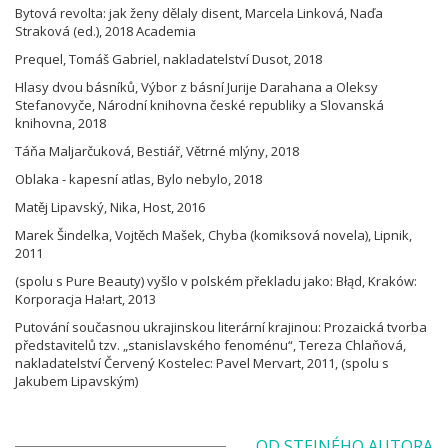
Bytová revolta: jak ženy dělaly disent, Marcela Linková, Naďa
Straková (ed.), 2018 Academia
Prequel, Tomáš Gabriel, nakladatelství Dusot, 2018
Hlasy dvou básníků, Výbor z básní Jurije Darahana a Oleksy
Stefanovyče, Národní knihovna české republiky a Slovanská
knihovna, 2018
Táňa Maljarčuková, Bestiář, Větrné mlýny, 2018
Oblaka - kapesní atlas, Bylo nebylo, 2018
Matěj Lipavský, Nika, Host, 2016
Marek Šindelka, Vojtěch Mašek, Chyba (komiksová novela), Lipnik,
2011
(spolu s Pure Beauty) vyšlo v polském překladu jako: Błąd, Kraków:
Korporacja Ha!art, 2013
Putování současnou ukrajinskou literární krajinou: Prozaická tvorba
představitelů tzv. „stanislavského fenoménu“, Tereza Chlaňová,
nakladatelství Červený Kostelec: Pavel Mervart, 2011, (spolu s
Jakubem Lipavským)
OD STEJNÉHO AUTORA