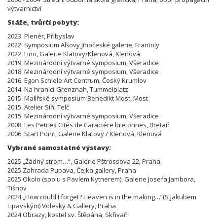
výtvarnictví
Stáže, tvůrčí pobyty:
2023 Plenér, Přibyslav
2022 Symposium Alšovy Jihočeské galerie, Frantoly
2022 Lino, Galerie Klatovy/Klenová, Klenová
2019 Mezinárodní výtvarné symposium, Všeradice
2018 Mezinárodní výtvarné symposium, Všeradice
2016 Egon Schiele Art Centrum, Český Krumlov
2014 Na hranici-Grenznah, Tummelplatz
2015 Malířské symposium Benedikt Most, Most
2015 Atelier Síň, Telč
2015 Mezinárodní výtvarné symposium, Všeradice
2008 Les Petites Cités de Caractére bretonnes, Bretaň
2006 Start Point, Galerie Klatovy / Klenová, Klenová
Vybrané samostatné výstavy:
2025 „Žádný strom…“, Galerie Pštrossova 22, Praha
2025 Zahrada Pupava, Čejka gallery, Praha
2025 Okolo (spolu s Pavlem Kytnerem), Galerie Josefa Jambora,
Tišnov
2024 „How could I forget? Heaven is in the making…“(S Jakubem
Lipavským) Volesky & Gallery, Praha
2024 Obrazy, kostel sv. Štěpána, Skřivaň