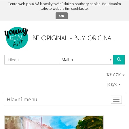
Tento web používá k poskytování služeb soubory cookie. Používáním
tohoto webu s tím souhlasíte.
OK
Malba
CZK
Jazyk
Hlavní menu
Toggle
naviga