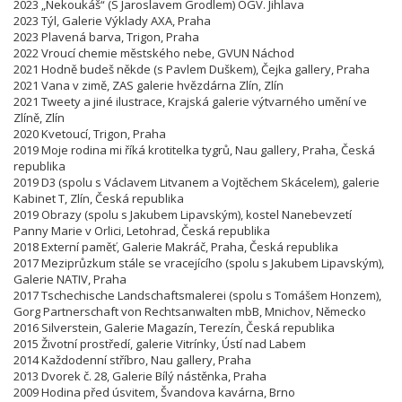
2023 „Nekoukáš“ (S Jaroslavem Grodlem) OGV. Jihlava
2023 Týl, Galerie Výklady AXA, Praha
2023 Plavená barva, Trigon, Praha
2022 Vroucí chemie městského nebe, GVUN Náchod
2021 Hodně budeš někde (s Pavlem Duškem), Čejka gallery, Praha
2021 Vana v zimě, ZAS galerie hvězdárna Zlín, Zlín
2021 Tweety a jiné ilustrace, Krajská galerie výtvarného umění ve
Zlíně, Zlín
2020 Kvetoucí, Trigon, Praha
2019 Moje rodina mi říká krotitelka tygrů, Nau gallery, Praha, Česká
republika
2019 D3 (spolu s Václavem Litvanem a Vojtěchem Skácelem), galerie
Kabinet T, Zlín, Česká republika
2019 Obrazy (spolu s Jakubem Lipavským), kostel Nanebevzetí
Panny Marie v Orlici, Letohrad, Česká republika
2018 Externí paměť, Galerie Makráč, Praha, Česká republika
2017 Meziprůzkum stále se vracejícího (spolu s Jakubem Lipavským),
Galerie NATIV, Praha
2017 Tschechische Landschaftsmalerei (spolu s Tomášem Honzem),
Gorg Partnerschaft von Rechtsanwalten mbB, Mnichov, Německo
2016 Silverstein, Galerie Magazín, Terezín, Česká republika
2015 Životní prostředí, galerie Vitrínky, Ústí nad Labem
2014 Každodenní stříbro, Nau gallery, Praha
2013 Dvorek č. 28, Galerie Bílý nástěnka, Praha
2009 Hodina před úsvitem, Švandova kavárna, Brno