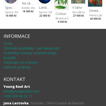
Na skalách
Landscape II
V lahvi
Spaces III
Koblic Walterová Martina
Dewa pagan
Spour Zdeněk
Nováková Blanka
18 000 Kč
Spour Zdeněk
Costus
Heres Jan
22 000 Kč
27 000 Kč
16 000 Kč
Branna Dorota
40 000 Kč
4 500 Kč
INFORMACE
O nás
Obchodní podmínky / Jak nakupovat?
Podmínky ochrany osobních údajů
Kontakt
Odstoupit od smlouvy
Dárkové poukazy
KONTAKT
Young Real Art
info@youngrealart.com
+420 608 46 22 11
Jana Lastovka
,
Founder, Chief Curator & Director