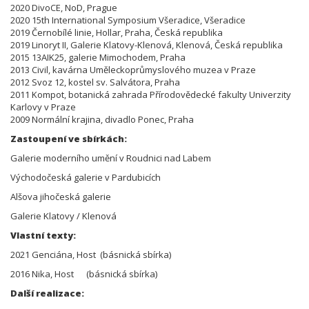
2020 DivoCE, NoD, Prague
2020 15th International Symposium Všeradice, Všeradice
2019 Černobílé linie, Hollar, Praha, Česká republika
2019 Linoryt II, Galerie Klatovy-Klenová, Klenová, Česká republika
2015 13AIK25, galerie Mimochodem, Praha
2013 Civil, kavárna Uměleckoprůmyslového muzea v Praze
2012 Svoz 12, kostel sv. Salvátora, Praha
2011 Kompot, botanická zahrada Přírodovědecké fakulty Univerzity
Karlovy v Praze
2009 Normální krajina, divadlo Ponec, Praha
Zastoupení ve sbírkách:
Galerie moderního umění v Roudnici nad Labem
Východočeská galerie v Pardubicích
Alšova jihočeská galerie
Galerie Klatovy / Klenová
Vlastní texty:
2021 Genciána, Host (básnická sbírka)
2016 Nika, Host (básnická sbírka)
Další realizace: