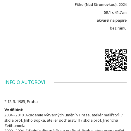
Pítko (Nad Stromovkou), 2024
59,1 x 41,7cm
akvarel na papíře
bez rámu
INFO O AUTOROVI
* 12. 5. 1985, Praha
Vzdělání:
2004 - 2010 Akademie výtvarných umění v Praze, ateliér malířství I /
škola prof. Jiřího Sopka, ateliér sochařství II / škola prof. Jindřicha
Zeithammla
2000 - 2004 Střední odborná škola grafická, Praha, obor propagační