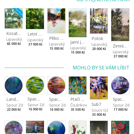
REZERVACE
Kosatcová zahrada
Letní večer
Pítko (Nad Stromovkou)
Potok
Lipavský Matěj
Lipavský Matěj
Jarní (Studené jaro)
Lipavský Matěj
Lipavský Matěj
65 000 Kč
37 000 Kč
Zimní nebe
Lipavský Matěj
15 000 Kč
20 000 Kč
Lipavský Ma
15 000 Kč
37 000 Kč
MOHLO BY SE VÁM LÍBIT
Spaces I
Spaces IV
Spaces II
Ptačí perspektiva
Landscape III
Sub7
Spour Zdeněk
Spour Zde
Spour Zdeněk
Čisáriková Táňa
Spour Zdeněk
Szucs Gábor
16 000 Kč
17 000 Kč
16 000 Kč
35 500 Kč
22 000 Kč
33 000 Kč