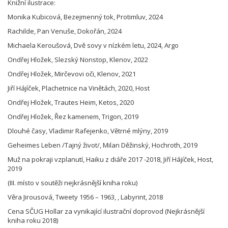
Knižní ilustrace:
Monika Kubicová, Bezejmenný tok, Protimluv, 2024
Rachilde, Pan Venuše, Dokořán, 2024
Michaela Keroušová, Dvě sovy v nízkém letu, 2024, Argo
Ondřej Hložek, Slezský Nonstop, Klenov, 2022
Ondřej Hložek, Mirčevovi oči, Klenov, 2021
Jiří Hájíček, Plachetnice na Vinětách, 2020, Host
Ondřej Hložek, Trautes Heim, Ketos, 2020
Ondřej Hložek, Řez kamenem, Trigon, 2019
Dlouhé časy, Vladimir Rafejenko, Větrné mlýny, 2019
Geheimes Leben /Tajný život/, Milan Děžinský, Hochroth, 2019
Muž na pokraji vzplanutí, Haiku z diáře 2017 -2018, Jiří Hájíček, Host,
2019
(III. místo v soutěži nejkrásnější kniha roku)
Věra Jirousová, Tweety 1956 – 1963, , Labyrint, 2018
Cena SČUG Hollar za vynikající ilustrační doprovod (Nejkrásnější
kniha roku 2018)