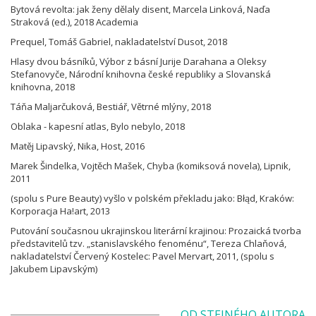
Bytová revolta: jak ženy dělaly disent, Marcela Linková, Naďa
Straková (ed.), 2018 Academia
Prequel, Tomáš Gabriel, nakladatelství Dusot, 2018
Hlasy dvou básníků, Výbor z básní Jurije Darahana a Oleksy
Stefanovyče, Národní knihovna české republiky a Slovanská
knihovna, 2018
Táňa Maljarčuková, Bestiář, Větrné mlýny, 2018
Oblaka - kapesní atlas, Bylo nebylo, 2018
Matěj Lipavský, Nika, Host, 2016
Marek Šindelka, Vojtěch Mašek, Chyba (komiksová novela), Lipnik,
2011
(spolu s Pure Beauty) vyšlo v polském překladu jako: Błąd, Kraków:
Korporacja Ha!art, 2013
Putování současnou ukrajinskou literární krajinou: Prozaická tvorba
představitelů tzv. „stanislavského fenoménu“, Tereza Chlaňová,
nakladatelství Červený Kostelec: Pavel Mervart, 2011, (spolu s
Jakubem Lipavským)
OD STEJNÉHO AUTORA