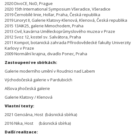
2020 DivoCE, NoD, Prague
2020 15th International Symposium Všeradice, Všeradice
2019 Černobílé linie, Hollar, Praha, Česká republika
2019 Linoryt II, Galerie Klatovy-Klenová, Klenová, Česká republika
2015 13AIK25, galerie Mimochodem, Praha
2013 Civil, kavárna Uměleckoprůmyslového muzea v Praze
2012 Svoz 12, kostel sv. Salvátora, Praha
2011 Kompot, botanická zahrada Přírodovědecké fakulty Univerzity
Karlovy v Praze
2009 Normální krajina, divadlo Ponec, Praha
Zastoupení ve sbírkách:
Galerie moderního umění v Roudnici nad Labem
Východočeská galerie v Pardubicích
Alšova jihočeská galerie
Galerie Klatovy / Klenová
Vlastní texty:
2021 Genciána, Host (básnická sbírka)
2016 Nika, Host (básnická sbírka)
Další realizace: