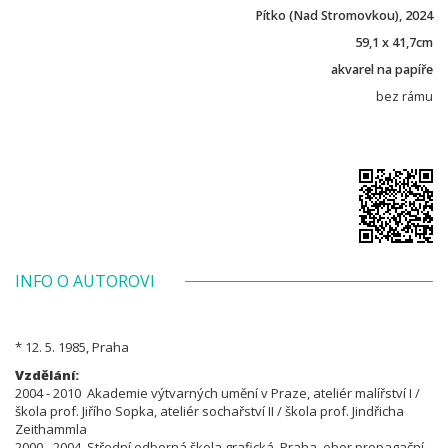
Pítko (Nad Stromovkou), 2024
59,1 x 41,7cm
akvarel na papíře
bez rámu
INFO O AUTOROVI
* 12. 5. 1985, Praha
Vzdělání:
2004 - 2010 Akademie výtvarných umění v Praze, ateliér malířství I /
škola prof. Jiřího Sopka, ateliér sochařství II / škola prof. Jindřicha
Zeithammla
2000 - 2004 Střední odborná škola grafická, Praha, obor propagační