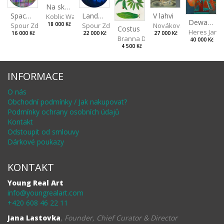
Na skalách
Landscape II
V lahvi
Spaces III
Koblic Walterová Martina
Dewa pagan
Spour Zdeněk
Nováková Blanka
18 000 Kč
Spour Zdeněk
Costus
Heres Jan
22 000 Kč
27 000 Kč
16 000 Kč
Branna Dorota
40 000 Kč
4 500 Kč
INFORMACE
O nás
Obchodní podmínky / Jak nakupovat?
Podmínky ochrany osobních údajů
Kontakt
Odstoupit od smlouvy
Dárkové poukazy
KONTAKT
Young Real Art
info@youngrealart.com
+420 608 46 22 11
Jana Lastovka
,
Founder, Chief Curator & Director