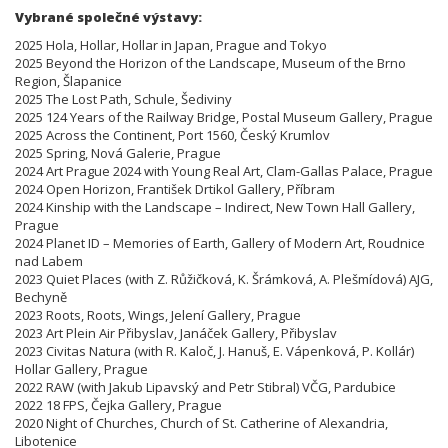
Vybrané společné výstavy:
2025 Hola, Hollar, Hollar in Japan, Prague and Tokyo
2025 Beyond the Horizon of the Landscape, Museum of the Brno
Region, Šlapanice
2025 The Lost Path, Schule, Šediviny
2025 124 Years of the Railway Bridge, Postal Museum Gallery, Prague
2025 Across the Continent, Port 1560, Český Krumlov
2025 Spring, Nová Galerie, Prague
2024 Art Prague 2024 with Young Real Art, Clam-Gallas Palace, Prague
2024 Open Horizon, František Drtikol Gallery, Příbram
2024 Kinship with the Landscape – Indirect, New Town Hall Gallery,
Prague
2024 Planet ID – Memories of Earth, Gallery of Modern Art, Roudnice
nad Labem
2023 Quiet Places (with Z. Růžičková, K. Šrámková, A. Plešmídová) AJG,
Bechyně
2023 Roots, Roots, Wings, Jelení Gallery, Prague
2023 Art Plein Air Přibyslav, Janáček Gallery, Přibyslav
2023 Civitas Natura (with R. Kaloč, J. Hanuš, E. Vápenková, P. Kollár)
Hollar Gallery, Prague
2022 RAW (with Jakub Lipavský and Petr Stibral) VČG, Pardubice
2022 18 FPS, Čejka Gallery, Prague
2020 Night of Churches, Church of St. Catherine of Alexandria,
Libotenice