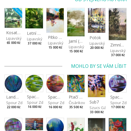
REZERVACE
Kosatcová zahrada
Letní večer
Pítko (Nad Stromovkou)
Potok
Lipavský Matěj
Lipavský Matěj
Jarní (Studené jaro)
Lipavský Matěj
Lipavský Matěj
65 000 Kč
37 000 Kč
Zimní nebe
Lipavský Matěj
15 000 Kč
20 000 Kč
Lipavský Ma
15 000 Kč
37 000 Kč
MOHLO BY SE VÁM LÍBIT
Spaces I
Spaces IV
Spaces II
Ptačí perspektiva
Landscape III
Sub7
Spour Zdeněk
Spour Zde
Spour Zdeněk
Čisáriková Táňa
Spour Zdeněk
Szucs Gábor
16 000 Kč
17 000 Kč
16 000 Kč
35 500 Kč
22 000 Kč
33 000 Kč