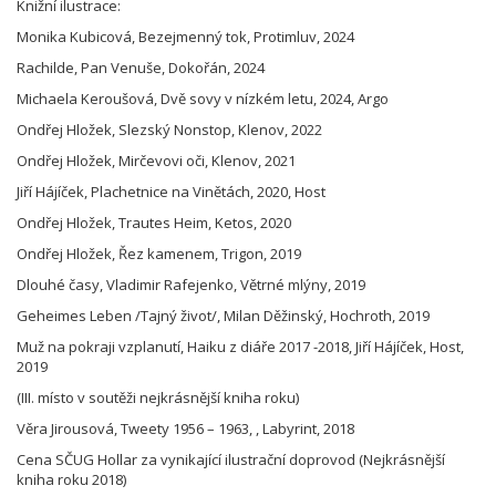
Knižní ilustrace:
Monika Kubicová, Bezejmenný tok, Protimluv, 2024
Rachilde, Pan Venuše, Dokořán, 2024
Michaela Keroušová, Dvě sovy v nízkém letu, 2024, Argo
Ondřej Hložek, Slezský Nonstop, Klenov, 2022
Ondřej Hložek, Mirčevovi oči, Klenov, 2021
Jiří Hájíček, Plachetnice na Vinětách, 2020, Host
Ondřej Hložek, Trautes Heim, Ketos, 2020
Ondřej Hložek, Řez kamenem, Trigon, 2019
Dlouhé časy, Vladimir Rafejenko, Větrné mlýny, 2019
Geheimes Leben /Tajný život/, Milan Děžinský, Hochroth, 2019
Muž na pokraji vzplanutí, Haiku z diáře 2017 -2018, Jiří Hájíček, Host,
2019
(III. místo v soutěži nejkrásnější kniha roku)
Věra Jirousová, Tweety 1956 – 1963, , Labyrint, 2018
Cena SČUG Hollar za vynikající ilustrační doprovod (Nejkrásnější
kniha roku 2018)