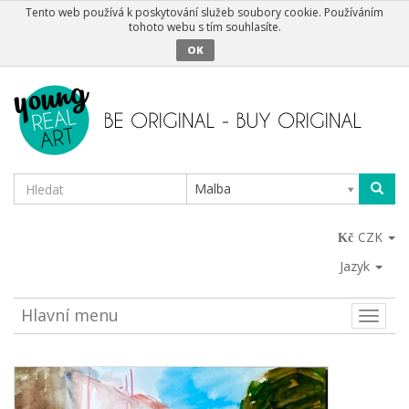
Tento web používá k poskytování služeb soubory cookie. Používáním
tohoto webu s tím souhlasíte.
OK
Malba
CZK
Jazyk
Hlavní menu
Toggle
naviga