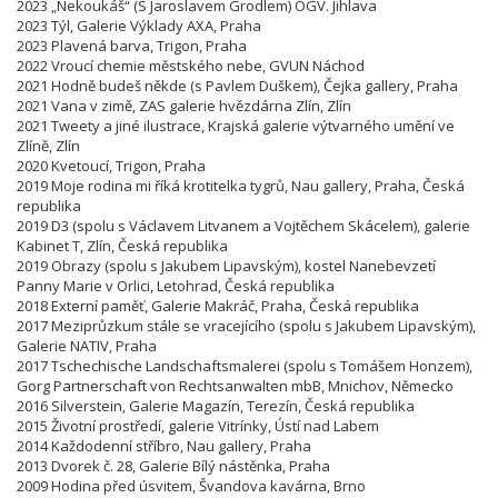
2023 „Nekoukáš“ (S Jaroslavem Grodlem) OGV. Jihlava
2023 Týl, Galerie Výklady AXA, Praha
2023 Plavená barva, Trigon, Praha
2022 Vroucí chemie městského nebe, GVUN Náchod
2021 Hodně budeš někde (s Pavlem Duškem), Čejka gallery, Praha
2021 Vana v zimě, ZAS galerie hvězdárna Zlín, Zlín
2021 Tweety a jiné ilustrace, Krajská galerie výtvarného umění ve
Zlíně, Zlín
2020 Kvetoucí, Trigon, Praha
2019 Moje rodina mi říká krotitelka tygrů, Nau gallery, Praha, Česká
republika
2019 D3 (spolu s Václavem Litvanem a Vojtěchem Skácelem), galerie
Kabinet T, Zlín, Česká republika
2019 Obrazy (spolu s Jakubem Lipavským), kostel Nanebevzetí
Panny Marie v Orlici, Letohrad, Česká republika
2018 Externí paměť, Galerie Makráč, Praha, Česká republika
2017 Meziprůzkum stále se vracejícího (spolu s Jakubem Lipavským),
Galerie NATIV, Praha
2017 Tschechische Landschaftsmalerei (spolu s Tomášem Honzem),
Gorg Partnerschaft von Rechtsanwalten mbB, Mnichov, Německo
2016 Silverstein, Galerie Magazín, Terezín, Česká republika
2015 Životní prostředí, galerie Vitrínky, Ústí nad Labem
2014 Každodenní stříbro, Nau gallery, Praha
2013 Dvorek č. 28, Galerie Bílý nástěnka, Praha
2009 Hodina před úsvitem, Švandova kavárna, Brno