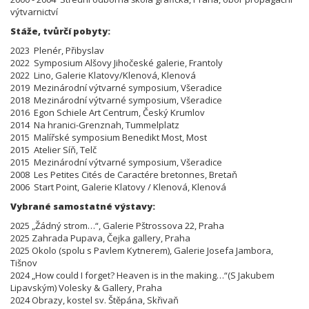
výtvarnictví
Stáže, tvůrčí pobyty:
2023 Plenér, Přibyslav
2022 Symposium Alšovy Jihočeské galerie, Frantoly
2022 Lino, Galerie Klatovy/Klenová, Klenová
2019 Mezinárodní výtvarné symposium, Všeradice
2018 Mezinárodní výtvarné symposium, Všeradice
2016 Egon Schiele Art Centrum, Český Krumlov
2014 Na hranici-Grenznah, Tummelplatz
2015 Malířské symposium Benedikt Most, Most
2015 Atelier Síň, Telč
2015 Mezinárodní výtvarné symposium, Všeradice
2008 Les Petites Cités de Caractére bretonnes, Bretaň
2006 Start Point, Galerie Klatovy / Klenová, Klenová
Vybrané samostatné výstavy:
2025 „Žádný strom…“, Galerie Pštrossova 22, Praha
2025 Zahrada Pupava, Čejka gallery, Praha
2025 Okolo (spolu s Pavlem Kytnerem), Galerie Josefa Jambora,
Tišnov
2024 „How could I forget? Heaven is in the making…“(S Jakubem
Lipavským) Volesky & Gallery, Praha
2024 Obrazy, kostel sv. Štěpána, Skřivaň