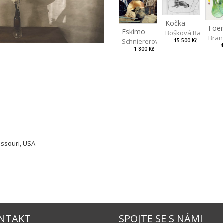
Kočka
Eskimo
Bošková Radka
Bran
Schniererová Miriama
15 500 Kč
4
1 800 Kč
Missouri, USA
NTAKT
SPOJTE SE S NÁMI