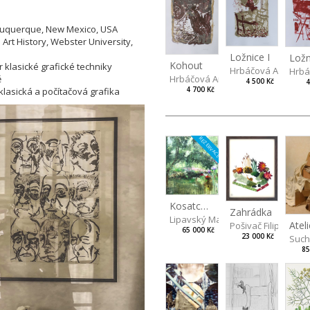
Albuquerque, New Mexico, USA
Art History, Webster University,
Ložnice I
Ložn
Kohout
r klasické grafické techniky
Hrbáčová Anna
Hrbá
Hrbáčová Anna
ě
4 500 Kč
4
4 700 Kč
klasická a počítačová grafika
REZERVACE
Kosatcová zahrada
Zahrádka
Lipavský Matěj
Pošivač Filip
65 000 Kč
23 000 Kč
Such
85