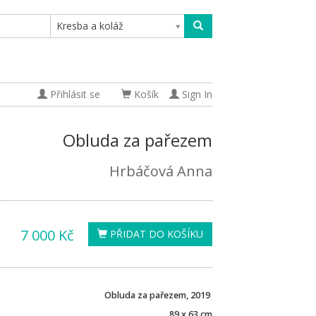
Kresba a koláž
Přihlásit se
Košík
Sign In
Obluda za pařezem
Hrbáčová Anna
7 000 Kč
PŘIDAT DO KOŠÍKU
Obluda za pařezem, 2019
89 x 63 cm