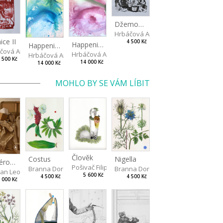
Džemování
Hrbáčová Anna
ice II
4 500 Kč
Happening II
Happening I
čová Anna
Hrbáčová Anna
Hrbáčová Anna
 500 Kč
14 000 Kč
14 000 Kč
MOHLO BY SE VÁM LÍBIT
Člověk
Costus
Nigella
Ateliérové zátiší
Pošivač Filip
Branna Dorota
Branna Dorota
an Leoš
5 600 Kč
4 500 Kč
4 500 Kč
 000 Kč