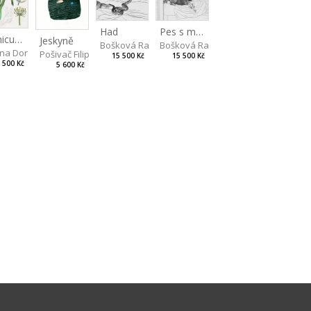
Had
Pes s medvědem
Foeniculum
Jeskyně
Bošková Radka
Bošková Radka
na Dorota
Pošivač Filip
15 500 Kč
15 500 Kč
 500 Kč
5 600 Kč