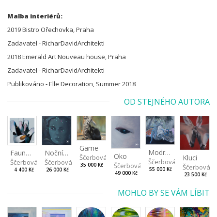
Malba interiérů:
2019 Bistro Ořechovka, Praha
Zadavatel - RicharDavidArchitekti
2018 Emerald Art Nouveau house, Praha
Zadavatel - RicharDavidArchitekti
Publikováno - Elle Decoration, Summer 2018
OD STEJNÉHO AUTORA
Game
Modrý had
Faunova tlapka
Noční světla
Oko
Kluci
Ščerbová Tereza
Ščerbová Tereza
Ščerbová Tereza
Ščerbová Tereza
Ščerbová Tereza
35 000 Kč
Ščerbová T
55 000 Kč
4 400 Kč
26 000 Kč
49 000 Kč
23 500 Kč
MOHLO BY SE VÁM LÍBIT