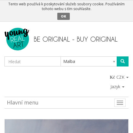
Tento web používá k poskytování služeb soubory cookie. Používáním
tohoto webu s tím souhlasíte.
OK
Malba
CZK
Jazyk
Hlavní menu
Toggle
naviga