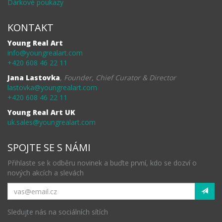
Dárkové poukazy
KONTAKT
Young Real Art
info@youngrealart.com
+420 608 46 22 11
Jana Lastovka
,
Founder, Chief Curator & Director
lastovka@youngrealart.com
+420 608 46 22 11
Young Real Art UK
uk.sales@youngrealart.com
SPOJTE SE S NÁMI
Přihlaste se k odběru novinek a buďte první, kdo se dozví o
nových akcích a slevách
Sledujte nás na sociálních sítích