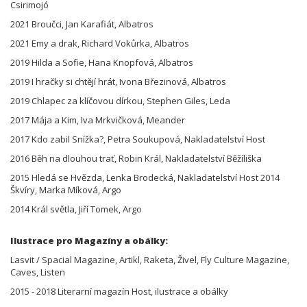
Csirimojó
2021 Broučci, Jan Karafiát, Albatros
2021 Emy a drak, Richard Vokůrka, Albatros
2019 Hilda a Sofie, Hana Knopfová, Albatros
2019 I hračky si chtějí hrát, Ivona Březinová, Albatros
2019 Chlapec za klíčovou dírkou, Stephen Giles, Leda
2017 Mája a Kim, Iva Mrkvičková, Meander
2017 Kdo zabil Snížka?, Petra Soukupová, Nakladatelství Host
2016 Běh na dlouhou trať, Robin Král, Nakladatelství Běžíliška
2015 Hledá se Hvězda, Lenka Brodecká, Nakladatelství Host 2014
Škvíry, Marka Míková, Argo
2014 Král světla, Jiří Tomek, Argo
Ilustrace pro Magazíny a obálky:
Lasvit / Spacial Magazine, Artikl, Raketa, Živel, Fly Culture Magazine,
Caves, Listen
2015 - 2018 Literarní magazín Host, ilustrace a obálky