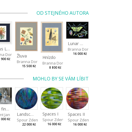
OD STEJNÉHO AUTORA
Lunar Moth
Nexus Leporum
Branna Dorota
na Dorota
16 000 Kč
Žluva
Hnízdo
 900 Kč
Branna Dorota
Branna Dorota
15 500 Kč
8 800 Kč
MOHLO BY SE VÁM LÍBIT
We'll find a way to follow the sun
Spaces I
Spaces II
Landscape III
nt Jan
Spour Zdeněk
Spour Zdeněk
 000 Kč
Spour Zdeněk
16 000 Kč
16 000 Kč
22 000 Kč