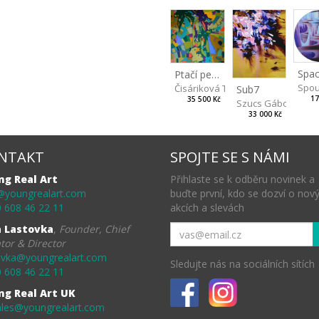
Spac
Ptačí perspektiva
Spou
Čisáriková Táňa
Sub7
17
35 500 Kč
Szucs Gábor
33 000 Kč
NTAKT
SPOJTE SE S NÁMI
ng Real Art
Přihlaste se k odběru novinek a
@youngrealart.com
buďte první, kdo se dozví o nov
 608 46 22 11
akcích a slevách
a Lastovka
,
Founder, Chief
tor & Director
ovka@youngrealart.com
Sledujte nás na sociálních sítích
 608 46 22 11
ng Real Art UK
ales@youngrealart.com