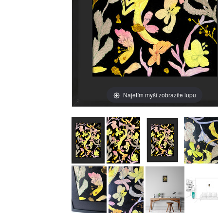
Najetím myší zobrazíte lupu