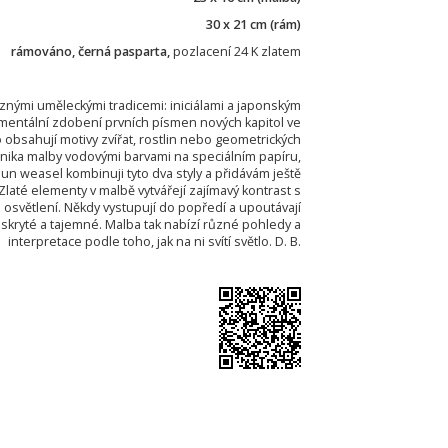
30 x 21 cm (rám)
rámováno, černá pasparta,
pozlacení 24 K zlatem
znými uměleckými tradicemi: iniciálami a japonským
amentální zdobení prvních písmen nových kapitol ve
 obsahují motivy zvířat, rostlin nebo geometrických
chnika malby vodovými barvami na speciálním papíru,
 Sun weasel kombinuji tyto dva styly a přidávám ještě
 Zlaté elementy v malbě vytvářejí zajímavý kontrast s
osvětlení. Někdy vystupují do popředí a upoutávají
skryté a tajemné. Malba tak nabízí různé pohledy a
interpretace podle toho, jak na ni svítí světlo. D. B.