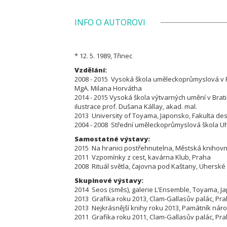
INFO O AUTOROVI
* 12. 5. 1989, Třinec
Vzdělání:
2008 - 2015 Vysoká škola uměleckoprůmyslová v Pra
MgA. Milana Horvátha
2014 - 2015 Vysoká škola výtvarných umění v Bratis
ilustrace prof. Dušana Kállay, akad. mal.
2013 University of Toyama, Japonsko, Fakulta de
2004 - 2008 Střední uměleckoprůmyslová škola U
Samostatné výstavy:
2015 Na hranici postřehnutelna, Městská knihov
2011 Vzpomínky z cest, kavárna Klub, Praha
2008 Rituál světla, čajovna pod Kaštany, Uherské
Skupinové výstavy:
2014 Seos (směs), galerie L'Ensemble, Toyama, J
2013 Grafika roku 2013, Clam-Gallasův palác, Pr
2013 Nejkrásnější knihy roku 2013, Památník náro
2011 Grafika roku 2011, Clam-Gallasův palác, Pr