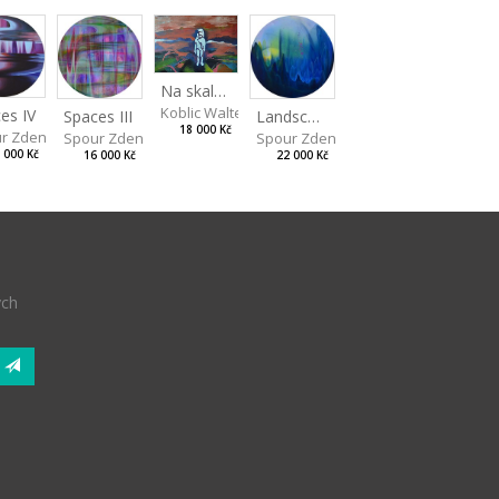
Na skalách
Koblic Walterová Martina
es IV
Landscape II
Spaces III
18 000 Kč
r Zdeněk
Spour Zdeněk
Spour Zdeněk
 000 Kč
22 000 Kč
16 000 Kč
ých