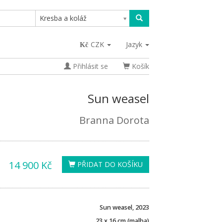
Kresba a koláž
CZK
Jazyk
Přihlásit se
Košík
Sun weasel
Branna Dorota
14 900 Kč
PŘIDAT DO KOŠÍKU
Sun weasel, 2023
23 x 16 cm (malba)