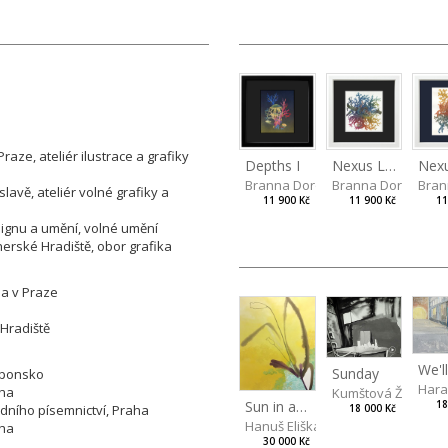
ze, ateliér ilustrace a grafiky
Depths I
Nexus Leporum II
Branna Dorota
Branna Dorota
Bran
lavě, ateliér volné grafiky a
11 900 Kč
11 900 Kč
11
signu a umění, volné umění
hersk
é
Hradiště, obor grafika
na v Praze
 Hradiště
Sunday
aponsko
Hara
aha
Kumštová Žofie
Sun in a Spring Garden
18
dního písemnictví, Praha
18 000 Kč
Hanuš Eliška
aha
30 000 Kč