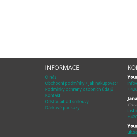
INFORMACE
KO
O nás
You
Obchodní podmínky / Jak nakupovat?
info
Podmínky ochrany osobních údajů
+420
Kontakt
Jan
Odstoupit od smlouvy
Cura
Dárkové poukazy
last
+420
You
uk.s