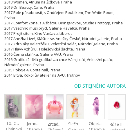
2018 Women, Atrium na Žižkově, Praha
2019 On Beauty, Cafe, Praha
2017 Pole působnosti, s Ondřejem Roubíkem, The White Room,
Praha
2017 Comfort Zone, s Alžbětou Diringerovou, Studio Prototyp, Praha
2017 Všechno musí pryč!, Galerie Havelka, Praha
2017 Projít sítem, Kino Varšava, Liberec
2017 Anežka Live!, Klášter sv. Anežky České, Národní galerie, Praha
2017 Zdrojáky Veletržáku, Veletržní palác, Národní galerie, Praha
2017 Hlavy vzhůru!, Holešovická šachta, Praha
2016 Černá skříňka, Galerie AVU, Praha
2016 Grafika 2 dělá grafiku! ...a chce Vám ji dát, Veletržní palác,
Národní galerie, Praha
2015 Pokoje 4, Containall, Praha
2014 Bitva, Kokoliův ateliér na AVU, Trutnov
OD STEJNÉHO AUTORA
To, co zůstává
Objetí - print
Jemnost
Slečna V
Zrcadlení
Růže II
Chánová Lenka
Chánová Lenka
Chánová Lenka
Chánová Lenka
Chánová Lenka
Chánová L