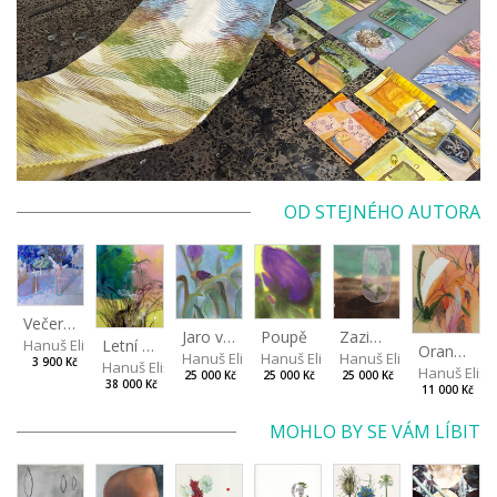
OD STEJNÉHO AUTORA
Večer v třešňovém sadu
Jaro v mlze
Poupě
Zazimování růží
Letní vzduch v zahradě
Hanuš Eliška
Oranžová v listech
Hanuš Eliška
Hanuš Eliška
Hanuš Eliška
3 900 Kč
Hanuš Eliška
Hanuš Elišk
25 000 Kč
25 000 Kč
25 000 Kč
38 000 Kč
11 000 Kč
MOHLO BY SE VÁM LÍBIT