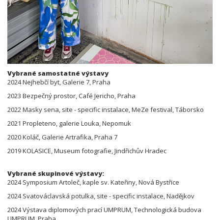
Vybrané samostatné výstavy
2024 Nejhebčí byt, Galerie 7, Praha
2023 Bezpečný prostor, Café Jericho, Praha
2022 Masky sena, site - specific instalace, MeZe festival, Táborsko
2021 Propleteno, galerie Louka, Nepomuk
2020 Koláč, Galerie Artrafika, Praha 7
2019 KOLASICE, Museum fotografie, Jindřichův Hradec
Vybrané skupinové výstavy:
2024 Symposium Artoleč, kaple sv. Kateřiny, Nová Bystřice
2024 Svatováclavská potulka, site - specific instalace, Nadějkov
2024 Výstava diplomových prací UMPRUM, Technologická budova
UMPRUM, Praha