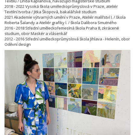
Textilu / Linda Kaplanová, navazující magisterské studium
2018 - 2022 Vysoká škola uměleckoprůmyslová v Praze, ateliér
Textilní tvorba / Jitka Škopová, bakalářské studium
2021 Akademie výtvarných umění v Praze, Ateliér malířství I. / škola
Roberta Šalandy a Ateliér grafiky I. / škola Dalibora Smutného
2016 - 2018 Střední uměleckořemeslná škola Praha 8, zkrácené
studium, obor Maskér a vlásenkář
2012 - 2016 Střední uměleckoprůmyslová škola Jihlava - Helenín, obor
Oděvní design