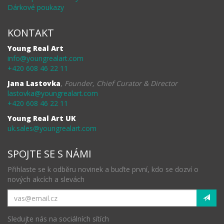
Dárkové poukazy
KONTAKT
Young Real Art
info@youngrealart.com
+420 608 46 22 11
Jana Lastovka
,
Founder, Chief Curator & Director
lastovka@youngrealart.com
+420 608 46 22 11
Young Real Art UK
uk.sales@youngrealart.com
SPOJTE SE S NÁMI
Přihlaste se k odběru novinek a buďte první, kdo se dozví o
nových akcích a slevách
Sledujte nás na sociálních sítích