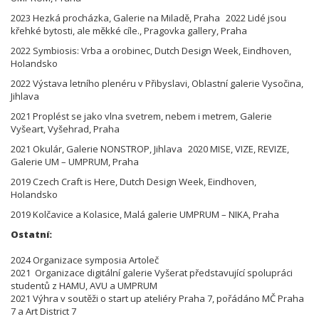
2023 Hezká procházka, Galerie na Miladě, Praha 2022 Lidé jsou
křehké bytosti, ale měkké cíle., Pragovka gallery, Praha
2022 Symbiosis: Vrba a orobinec, Dutch Design Week, Eindhoven,
Holandsko
2022 Výstava letního plenéru v Přibyslavi, Oblastní galerie Vysočina,
Jihlava
2021 Proplést se jako vlna svetrem, nebem i metrem, Galerie
Vyšeart, Vyšehrad, Praha
2021 Okulár, Galerie NONSTROP, Jihlava 2020 MISE, VIZE, REVIZE,
Galerie UM – UMPRUM, Praha
2019 Czech Craft is Here, Dutch Design Week, Eindhoven,
Holandsko
2019 Kolčavice a Kolasice, Malá galerie UMPRUM – NIKA, Praha
Ostatní:
2024 Organizace symposia Artoleč
2021 Organizace digitální galerie Vyšerat představující spolupráci
studentů z HAMU, AVU a UMPRUM
2021 Výhra v soutěži o start up ateliéry Praha 7, pořádáno MČ Praha
7 a Art District 7