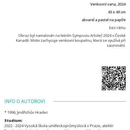
Venkovní vana, 2024
45 x 49 cm
akvarel a pastel na papíře
bez rámu
Obraz byl namalován na letním Symposiu Artoleč 2024 v České
Kanadě. Motiv zachycuje venkovní koupelnu, která se využívá při
saunování.
INFO O AUTOROVI
* 1996, Jindřichův Hradec
Studium:
2022 - 2024 Vysoká škola uměleckoprůmyslová v Praze, ateliér