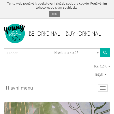
Tento web používá k poskytování služeb soubory cookie. Používáním
tohoto webu s tím souhlasíte.
OK
Kresba a koláž
CZK
Jazyk
Hlavní menu
Toggle
naviga