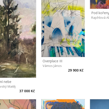
Pod kořeny
Rajchlová A
Overplace III
Vámos János
29 900 Kč
ní nebe
avský Matěj
37 000 Kč