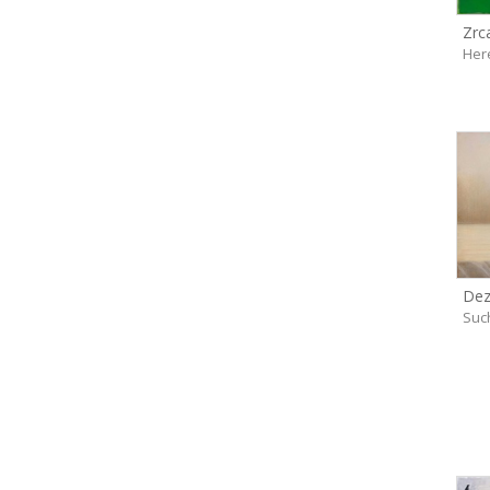
Zrc
Her
Dez
Suc