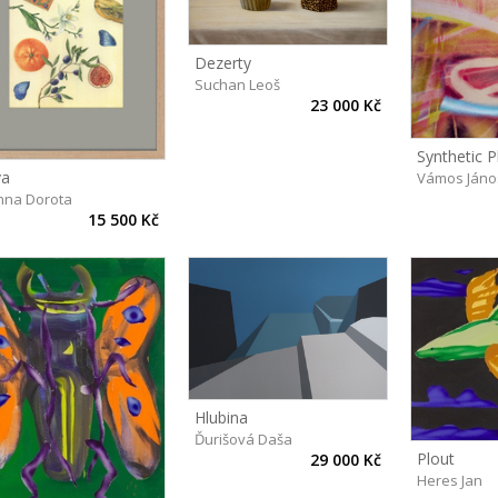
Dezerty
Suchan Leoš
23 000 Kč
Synthetic 
va
Vámos Jáno
nna Dorota
15 500 Kč
Hlubina
Ďurišová Daša
Plout
29 000 Kč
Heres Jan