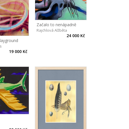
Začalo to nenápadně
Rajchlová Alžběta
24 000 Kč
Playground
s
19 000 Kč