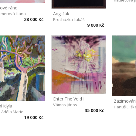
Kadlecová J
ové ráno
Angličák I
merová Hana
28 000 Kč
Procházka Lukáš
9 000 Kč
Enter The Void II
Zazimování
Vámos János
í idyla
Hanuš Elišk
35 000 Kč
ů Adéla Marie
19 000 Kč