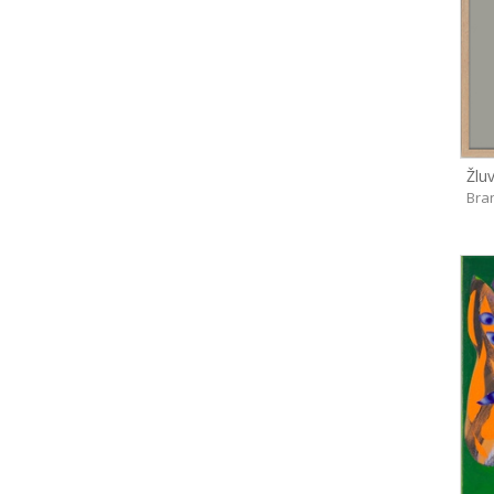
Žlu
Bra