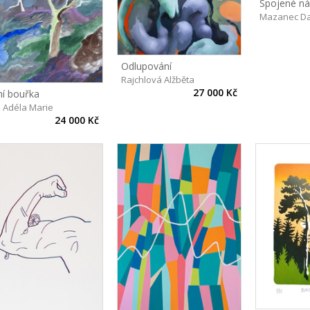
Spojené n
Mazanec Da
Odlupování
Rajchlová Alžběta
27 000 Kč
ní bouřka
ů Adéla Marie
24 000 Kč