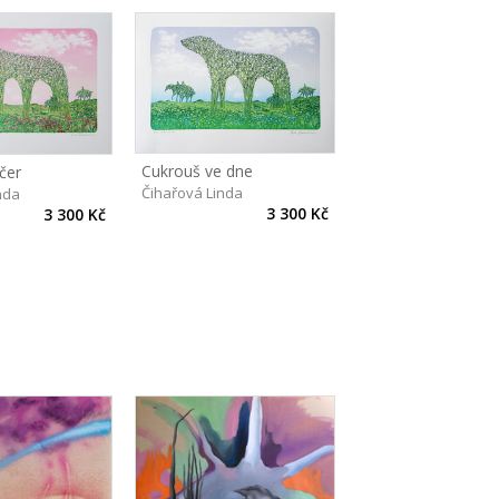
Cukrouš ve dne
čer
Čihařová Linda
nda
3 300 Kč
3 300 Kč