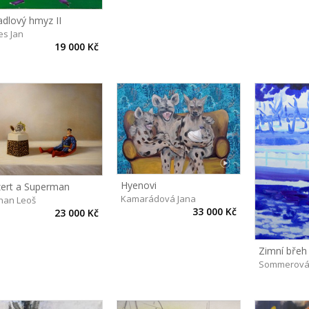
adlový hmyz II
es Jan
19 000 Kč
Hyenovi
ert a Superman
Kamarádová Jana
han Leoš
33 000 Kč
23 000 Kč
Zimní břeh
Sommerová