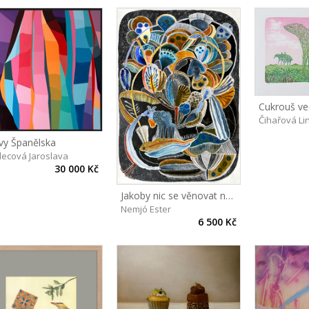
Cukrouš ve
Čihařová Li
vy Španělska
lecová Jaroslava
30 000 Kč
Jakoby nic se věnovat normálnímu životu
Nemjó Ester
6 500 Kč