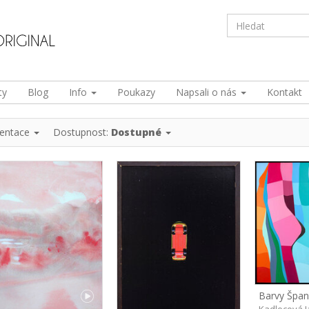
ty
Blog
Info
Poukazy
Napsali o nás
Kontakt
ientace
Dostupnost:
Dostupné
Barvy Španě