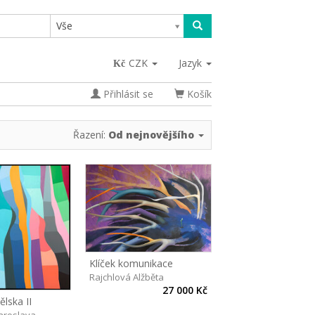
Vše
CZK
Jazyk
Přihlásit se
Košík
Řazení:
Od nejnovějšího
Klíček komunikace
Rajchlová Alžběta
27 000 Kč
lska II