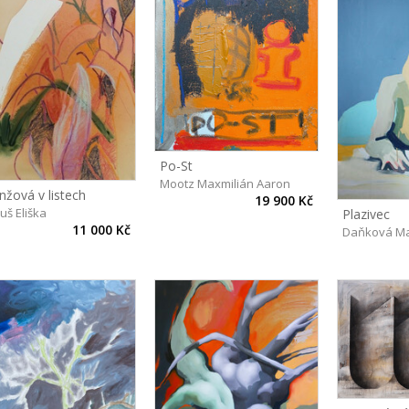
Po-St
Mootz Maxmilián Aaron
nžová v listech
19 900 Kč
uš Eliška
Plazivec
11 000 Kč
Daňková Ma