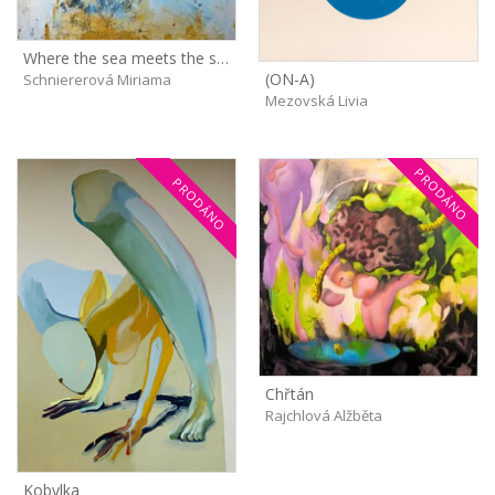
Where the sea meets the shore
(ON-A)
Schniererová Miriama
Mezovská Livia
PRODÁNO
PRODÁNO
Chřtán
Rajchlová Alžběta
Kobylka