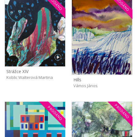
PRODÁNO
PRODÁNO
Strážce XIV
Koblic Walterová Martina
Hills
Vámos János
PRODÁNO
PRODÁNO