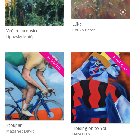
Lúka
Pauko Peter
Večerní borovice
Lipavský Matěj
PRODÁNO
PRODÁNO
Stoupání
Holding on to You
Mazanec David
Heres Jan