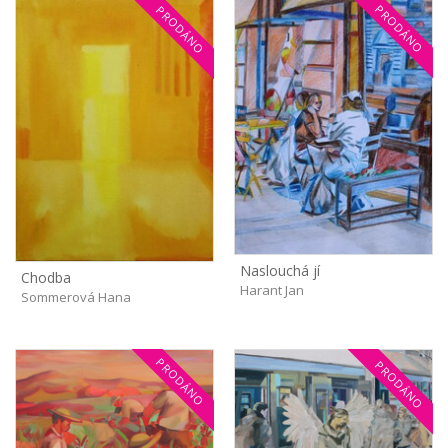
PRODÁNO
PRODÁNO
Naslouchá jí
Chodba
Harant Jan
Sommerová Hana
PRODÁNO
PRODÁNO