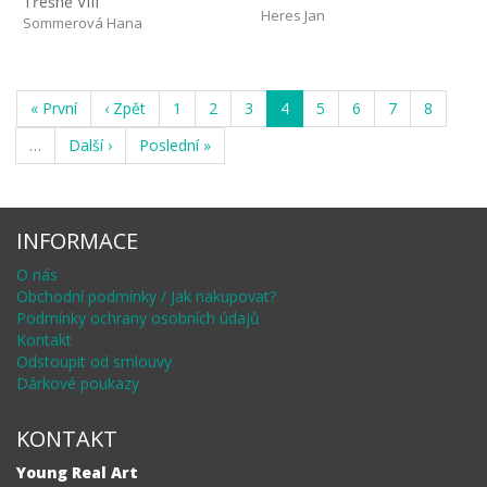
Třešně VIII
Heres Jan
Sommerová Hana
« První
‹ Zpět
1
2
3
4
5
6
7
8
…
Další ›
Poslední »
INFORMACE
O nás
Obchodní podmínky / Jak nakupovat?
Podmínky ochrany osobních údajů
Kontakt
Odstoupit od smlouvy
Dárkové poukazy
KONTAKT
Young Real Art