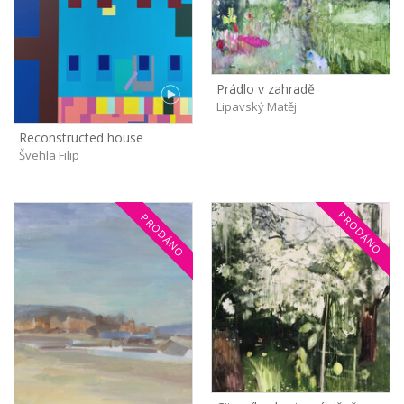
Prádlo v zahradě
Lipavský Matěj
Reconstructed house
Švehla Filip
PRODÁNO
PRODÁNO