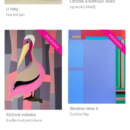
Citroník a kvetoucí višeň
Lipavský Matěj
U řeky
Harant Jan
PRODÁNO
PRODÁNO
Window View II
Švehla Filip
Růžová volavka
Kadlecová Jaroslava