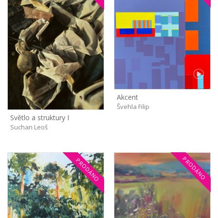
Akcent
Švehla Filip
Světlo a struktury I
Suchan Leoš
PRODÁNO
PRODÁNO