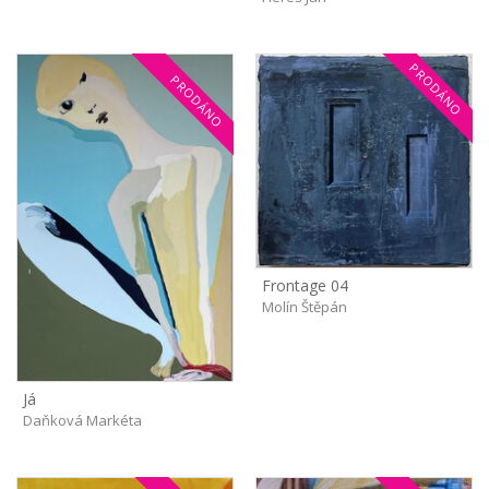
PRODÁNO
PRODÁNO
Frontage 04
Molín Štěpán
Já
Daňková Markéta