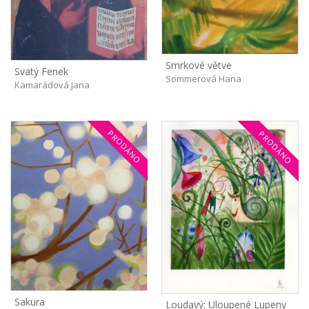
Smrkové větve
Svatý Fenek
Sommerová Hana
Kamarádová Jana
PRODÁNO
PRODÁNO
Sakura
Loudavý: Uloupené Lupeny