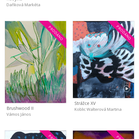
Daňková Markéta
PRODÁNO
PRODÁNO
Strážce XV
Brushwood II
Koblic Walterová Martina
Vámos János