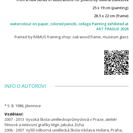
25 x 19 cm (painting)
28.5 x 22 cm (frame)
watercolour on paper, colored pencils, collage Painting exhibited at
ART PRAGUE 2026
framed by RÁMUS framing shop: oak wood frame, museum glass
INFO O AUTOROVI
* 5. 8. 1986, Jilemnice
Vzdělání:
2007 - 2013 Vysoká škola uměleckoprůmyslová v Praze, ateliér
filmové a televizní grafiky MgA. Jakuba Zicha
2006 - 2007 Vyšší odborná umělecká škola Václava Hollara, Praha,