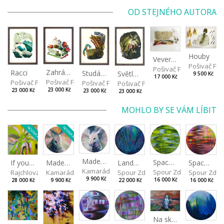
OD STEJNÉHO AUTORA
Houby
Veverkova ulice v roce 2014
Pošivač Fili
Pošivač Filip
Zahrádka
Racci
Studánka
Světlušky
9 500 Kč
17 000 Kč
Pošivač Filip
Pošivač Filip
Pošivač Filip
Pošivač Filip
23 000 Kč
23 000 Kč
23 000 Kč
23 000 Kč
MOHLO BY SE VÁM LÍBIT
NOVINKA
NOVINKA
Made for Each Other I
Spaces I
Spaces II
Made for Each Other II
Landscape III
If you touch in the right place
Kamarádová Jana
Spour Zdeněk
Spour Zde
Kamarádová Jana
Spour Zdeněk
Rajchlová Alžběta
9 900 Kč
16 000 Kč
16 000 Kč
9 900 Kč
22 000 Kč
28 000 Kč
Na skalách