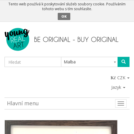
Tento web používá k poskytování služeb soubory cookie. Používáním
tohoto webu s tím souhlasíte.
OK
Malba
CZK
Jazyk
Hlavní menu
Toggle
naviga