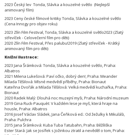
2023 Český lev Tonda, Slávka a kouzelné světlo (Nejlepší
animovaný film)
2023 Ceny české filmové kritiky Tonda, Slávka a kouzelné světlo
(Cena Innogy pro objev roku)
2023 Zlín Film Festival, Tonda, Slávka a kouzelné světlo2023 (Zlatý
střevíček - Celovečerní film pro děti)
2020 Zlín Film Festival, Přes palubu!2019 (Zlatý střevíček - Krátký
animovaný film pro děti)
Knižní ilustrace:
2023 Jana Šrámková: Tonda, Slávka a kouzelné světlo, Praha:
Albatros
2021 Milena Lukešová: Paví očko, dobrý den!, Praha: Meander
Milada Těšilová: Mlsné medvědí příběhy, Praha: Bionaut
Kateřina Dvořák a Milada Těšilová: Velká medvědí kuchařka, Praha:
Bionaut
2020 Radek Malý: Dlouhá noc muzejní myši, Praha: Národní muzeum
2019 Gina Ruck-Pauquèt: V každém lese je myš, která hraje na
housle, Praha: Albatros
2016 Josef Václav Sládek, Jana Čeňková ed.: Od žežulky k Mikuláši,
Praha: Pulchra
2015 Jana Šrámková: Kuba Tuba Tatubahn, Praha: Běžíliška
Ester Stará: Jak se Josífek s Jožinkou ztratil a nevěděl o tom, Praha: