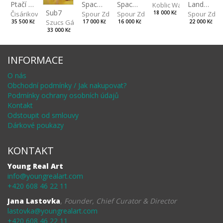
Spaces IV
Ptačí perspektiva
Landscape II
Spaces III
Koblic Walterová Marti
Sub7
Spour Zdeněk
Čisáriková Táňa
Spour Zde
18 000 Kč
Spour Zdeněk
Szucs Gábor
17 000 Kč
35 500 Kč
22 000 Kč
16 000 Kč
33 000 Kč
INFORMACE
O nás
Obchodní podmínky / Jak nakupovat?
Podmínky ochrany osobních údajů
Kontakt
Odstoupit od smlouvy
Dárkové poukazy
KONTAKT
Young Real Art
info@youngrealart.com
+420 608 46 22 11
Jana Lastovka
,
Founder, Chief Curator & Director
lastovka@youngrealart.com
+420 608 46 22 11