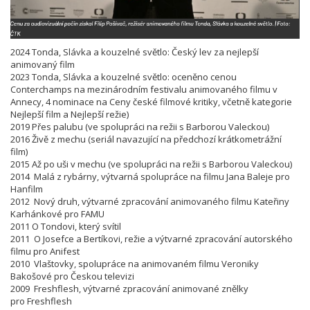
2024 Tonda, Slávka a kouzelné světlo: Český lev za nejlepší
animovaný film
2023 Tonda, Slávka a kouzelné světlo: oceněno cenou
Conterchamps na mezinárodním festivalu animovaného filmu v
Annecy, 4 nominace na Ceny české filmové kritiky, včetně kategorie
Nejlepší film a Nejlepší režie)
2019 Přes palubu (ve spolupráci na režii s Barborou Valeckou)
2016 Živě z mechu (seriál navazující na předchozí krátkometrážní
film)
2015 Až po uši v mechu (ve spolupráci na režii s Barborou Valeckou)
2014 Malá z rybárny, výtvarná spolupráce na filmu Jana Baleje
pro
Hanfilm
2012 Nový druh, výtvarné zpracování animovaného filmu Kateřiny
Karhánkové pro
FAMU
2011 O Tondovi, který svítil
2011 O Josefce a Bertíkovi, režie a výtvarné zpracování autorského
filmu pro
Anifest
2010 Vlaštovky, spolupráce na animovaném filmu Veroniky
Bakošové pro
Českou televizi
2009 Freshflesh, výtvarné zpracování animované znělky
pro
Freshflesh