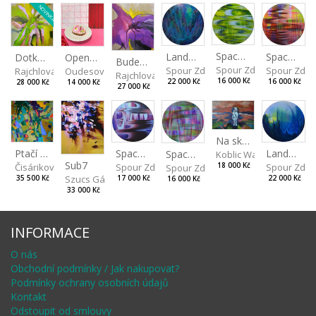
NOVINKA
Spaces I
Spaces II
Landscape III
Dotkneš-li se na správném místě
Open-faced sandwich
Budeš-li se dívat dosti pozorně
Spour Zdeněk
Spour Zde
Spour Zdeněk
Rajchlová Alžběta
Oudesová Barbora
Rajchlová Alžběta
16 000 Kč
16 000 Kč
22 000 Kč
28 000 Kč
14 000 Kč
27 000 Kč
Na skalách
Spaces IV
Ptačí perspektiva
Landscape II
Spaces III
Koblic Walterová Marti
Sub7
Spour Zdeněk
Čisáriková Táňa
Spour Zde
18 000 Kč
Spour Zdeněk
Szucs Gábor
17 000 Kč
35 500 Kč
22 000 Kč
16 000 Kč
33 000 Kč
INFORMACE
O nás
Obchodní podmínky / Jak nakupovat?
Podmínky ochrany osobních údajů
Kontakt
Odstoupit od smlouvy