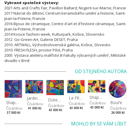
Vybrané společné výstavy:
2021 Arts and Crafts Fair, Pavillon Baltard, Nogent-sur-Marne, Francie
2017 Návrat do dětství, Centrum keramického umění a historie, Saint-
Jean-la-Poterie, Francie
2016 Bijoux de céramique, Centre d'art et d'histoire céramique, Saint-
Jean-la-Poterie, Francie
2014 Kosice fashion week, Kulturpark, Košice, Slovensko
2012 Go-Green-Art, Galerie DESET, Praha
2010 ARTWALL, Východoslovenská galéria, Košice, Slovesko
2010 FRESH FLESH, prostor Pilot, Praha
2005 Výstava ateliéru malířství III Fakulty výtvarných umění', Městské
divadlo v Brně
OD STEJNÉHO AUTORA
Shapes of Mind II
La Fête - Oslava
Jardin - Zahrada
Doteky - Les touches
Bouře
Shapes of mind III
Čisáriková Táňa
Čisáriková Táňa
Čisáriková Táňa
Čisáriková Táňa
Čisáriková
43 000 Kč
Čisáriková Táňa
43 000 Kč
41 000 Kč
43 000 Kč
26 000 Kč
37 000 Kč
MOHLO BY SE VÁM LÍBIT