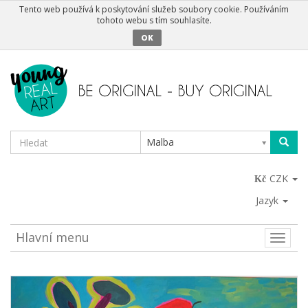
Tento web používá k poskytování služeb soubory cookie. Používáním
tohoto webu s tím souhlasíte.
OK
Malba
CZK
Jazyk
Hlavní menu
Toggle
naviga