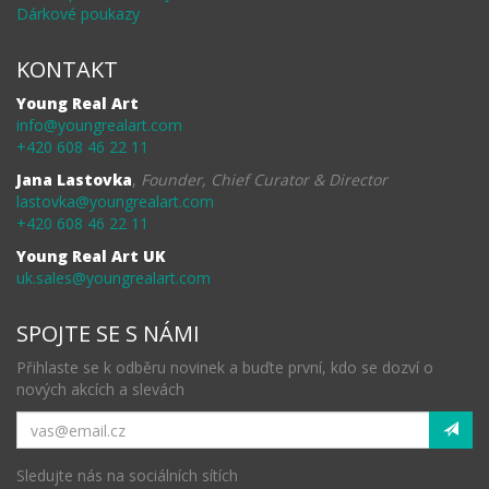
Dárkové poukazy
KONTAKT
Young Real Art
info@youngrealart.com
+420 608 46 22 11
Jana Lastovka
,
Founder, Chief Curator & Director
lastovka@youngrealart.com
+420 608 46 22 11
Young Real Art UK
uk.sales@youngrealart.com
SPOJTE SE S NÁMI
Přihlaste se k odběru novinek a buďte první, kdo se dozví o
nových akcích a slevách
Sledujte nás na sociálních sítích