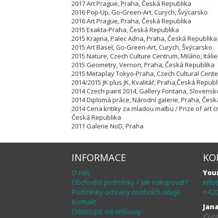
2017 Art Prague, Praha, Česká Republika
2016 Pop-Up, Go-Green-Art, Curych, Švýcarsko
2016 Art Prague, Praha, Česká Republika
2015 Exakta-Praha, Česká Republika
2015 Krajina, Palec Adria, Praha, Česká Republika
2015 Art Basel, Go-Green-Art, Curych, Švýcarsko
2015 Nature, Czech Culture Centrum, Miláno, Itáli
2015 Geometry, Vernon, Praha, Česká Republika
2015 Metaplay Tokyo-Praha, Czech Cultural Cente
2014/2015 JK plus JK, Kvalitář, Praha,Česká Repub
2014 Czech paint 2014, Gallery Fontana, Slovens
2014 Diplomá práce, Národní galerie, Praha, Čes
2014 Cena kritiky za mladou malbu / Prize of art cr
Česká Republika
2011 Galerie NoD, Praha
INFORMACE
KO
O nás
You
Obchodní podmínky / Jak nakupovat?
info
Podmínky ochrany osobních údajů
+420
Kontakt
Jan
Odstoupit od smlouvy
Cura