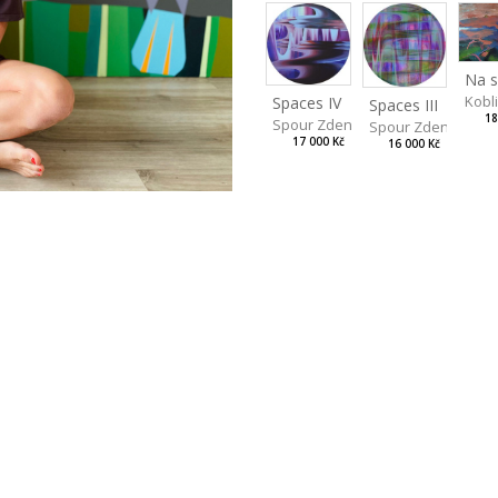
Kobl
Spaces IV
Spaces III
18
Spour Zdeněk
Spour Zdeněk
17 000 Kč
16 000 Kč