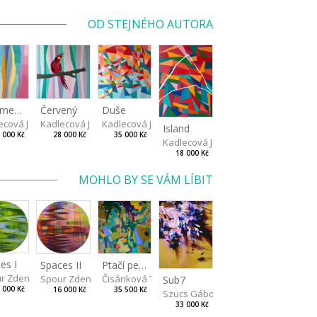
OD STEJNÉHO AUTORA
Fragmenty léta
Červený
Duše
va
ecová Jaroslava
Kadlecová Jaroslava
Kadlecová Jaroslava
Island
 000 Kč
28 000 Kč
35 000 Kč
Kadlecová Jaroslava
18 000 Kč
MOHLO BY SE VÁM LÍBIT
es I
Spaces II
Ptačí perspektiva
r Zdeněk
Spour Zdeněk
Čisáriková Táňa
Sub7
 000 Kč
16 000 Kč
35 500 Kč
Szucs Gábor
33 000 Kč