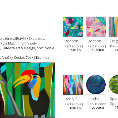
NOVINKA
NOVINKA
iér malířství II / škola doc.
Bonbon III
Bonbon II
 škola Mgr.
Jiřího Příhody
Kadlecová Jaroslava
Kadlecová Jarosla
Kadl
, Katedra Art & Design, prof. Sonia
16 000 Kč
16 000 Kč
27
v. Anežky České, Český Krumlov
Spac
Landscape III
Barvy Španělska II
Spou
Spour Zdeněk
Kadlecová Jaroslava
16
22 000 Kč
30 000 Kč