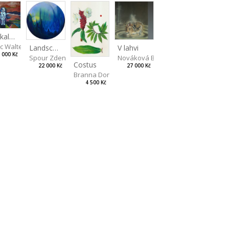
Na skalách
ic Walterová Martina
Landscape II
V lahvi
 000 Kč
Spour Zdeněk
Nováková Blanka
Costus
22 000 Kč
27 000 Kč
Branna Dorota
4 500 Kč