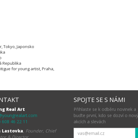
e
r, Tokyo, Japonsko
lika
ko
ká Republika
itigue for young artist, Praha,
NTAKT
SPOJTE SE S NÁMI
ng Real Art
Přihlaste se k odběru novinek a
@youngrealart.com
buďte první, kdo se dozví o nov
 608 46 22 11
akcích a slevách
a Lastovka
,
Founder, Chief
tor & Director