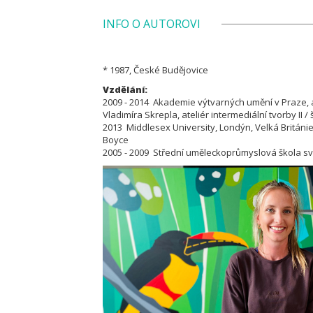
INFO O AUTOROVI
* 1987, České Budějovice
Vzdělání:
2009 - 2014 Akademie výtvarných umění v Praze, atel
Vladimíra Skrepla, ateliér intermediální tvorby II /
2013 Middlesex University, Londýn, Velká Británie
Boyce
2005 - 2009 Střední uměleckoprůmyslová škola s