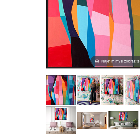
Najetím myší zobrazíte