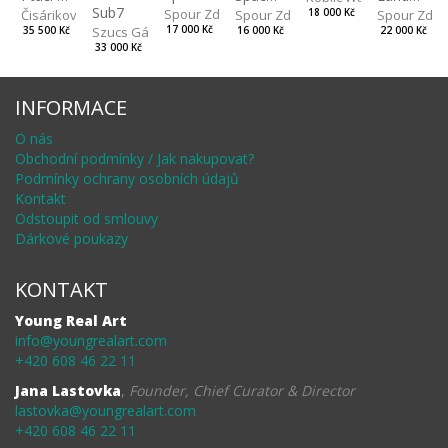
Sub7
Spour Zdeněk
Čisáriková Táňa
Spour Zde
18 000 Kč
Spour Zdeněk
Szucs Gábor
17 000 Kč
35 500 Kč
22 000 Kč
16 000 Kč
33 000 Kč
INFORMACE
O nás
Obchodní podmínky / Jak nakupovat?
Podmínky ochrany osobních údajů
Kontakt
Odstoupit od smlouvy
Dárkové poukazy
KONTAKT
Young Real Art
info@youngrealart.com
+420 608 46 22 11
Jana Lastovka
,
Founder, Chief Curator & Director
lastovka@youngrealart.com
+420 608 46 22 11