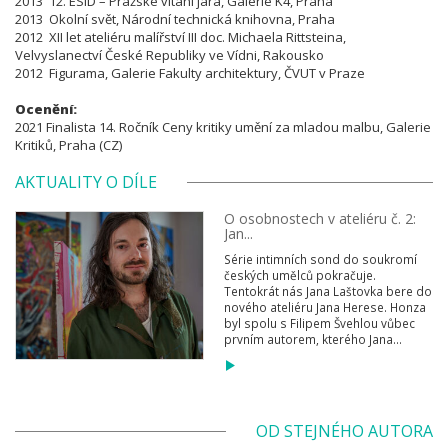
2013 12. ESID – Pražské vítání jara, Galerie K4, Praha
2013 Okolní svět, Národní technická knihovna, Praha
2012 XII let ateliéru malířství III doc. Michaela Rittsteina,
Velvyslanectví České Republiky ve Vídni, Rakousko
2012 Figurama, Galerie Fakulty architektury,
ČVUT v Praze
Ocenění:
2021 Finalista 14. Ročník Ceny kritiky umění za mladou malbu, Galerie
Kritiků, Praha (CZ)
AKTUALITY O DÍLE
O osobnostech v ateliéru č. 2:
Jan...
Série intimních sond do soukromí
českých umělců pokračuje.
Tentokrát nás Jana Laštovka bere do
nového ateliéru Jana Herese. Honza
byl spolu s Filipem Švehlou vůbec
prvním autorem, kterého Jana...
OD STEJNÉHO AUTORA