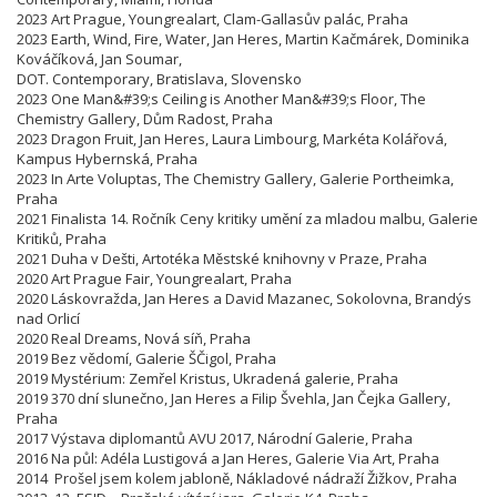
2023 Art Prague, Youngrealart, Clam-Gallasův palác, Praha
2023 Earth, Wind, Fire, Water, Jan Heres, Martin Kačmárek, Dominika
Kováčíková, Jan Soumar,
DOT. Contemporary, Bratislava, Slovensko
2023 One Man&#39;s Ceiling is Another Man&#39;s Floor, The
Chemistry Gallery, Dům Radost, Praha
2023 Dragon Fruit, Jan Heres, Laura Limbourg, Markéta Kolářová,
Kampus Hybernská, Praha
2023 In Arte Voluptas, The Chemistry Gallery, Galerie Portheimka,
Praha
2021 Finalista 14. Ročník Ceny kritiky umění za mladou malbu, Galerie
Kritiků, Praha
2021 Duha v Dešti, Artotéka Městské knihovny v Praze, Praha
2020 Art Prague Fair, Youngrealart, Praha
2020 Láskovražda, Jan Heres a David Mazanec, Sokolovna, Brandýs
nad Orlicí
2020 Real Dreams, Nová síň, Praha
2019 Bez vědomí, Galerie ŠČigol, Praha
2019 Mystérium: Zemřel Kristus, Ukradená galerie, Praha
2019 370 dní slunečno, Jan Heres a Filip Švehla, Jan Čejka Gallery,
Praha
2017 Výstava diplomantů AVU 2017, Národní Galerie, Praha
2016 Na půl: Adéla Lustigová a Jan Heres, Galerie Via Art, Praha
2014 Prošel jsem kolem jabloně, Nákladové nádraží Žižkov, Praha