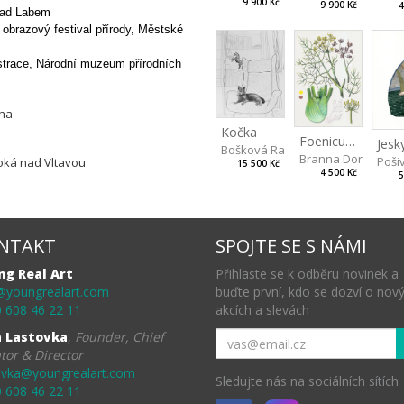
9 900 Kč
9 900 Kč
4
 nad Labem
obrazový festival přírody,
Městské
strace,
Národní muzeum přírodních
aha
Kočka
Foeniculum
Jesk
Bošková Radka
Branna Dorota
Pošiv
oká nad Vltavou
15 500 Kč
4 500 Kč
5
NTAKT
SPOJTE SE S NÁMI
ng Real Art
Přihlaste se k odběru novinek a
@youngrealart.com
buďte první, kdo se dozví o nov
 608 46 22 11
akcích a slevách
a Lastovka
,
Founder, Chief
tor & Director
ovka@youngrealart.com
Sledujte nás na sociálních sítích
 608 46 22 11