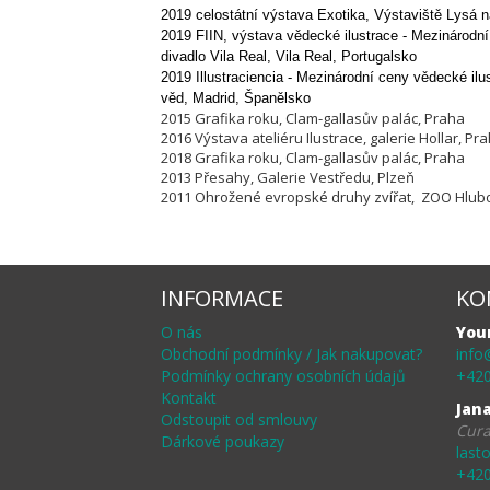
2019 celostátní výstava Exotika, Výstaviště Lysá
2019 FIIN, výstava vědecké ilustrace - Mezinárodní 
divadlo Vila Real, Vila Real, Portugalsko
2019 Illustraciencia -
Mezinárodní ceny vědecké ilu
věd, Madrid, Španělsko
2015 Grafika roku, Clam-gallasův palác, Praha
2016 Výstava ateliéru Ilustrace, galerie Hollar, Pr
2018 Grafika roku, Clam-gallasův palác, Praha
2013 Přesahy, Galerie Vestředu, Plzeň
2011 Ohrožené evropské druhy zvířat, ZOO Hlub
INFORMACE
KO
O nás
You
Obchodní podmínky / Jak nakupovat?
info
Podmínky ochrany osobních údajů
+420
Kontakt
Jan
Odstoupit od smlouvy
Cura
Dárkové poukazy
last
+420