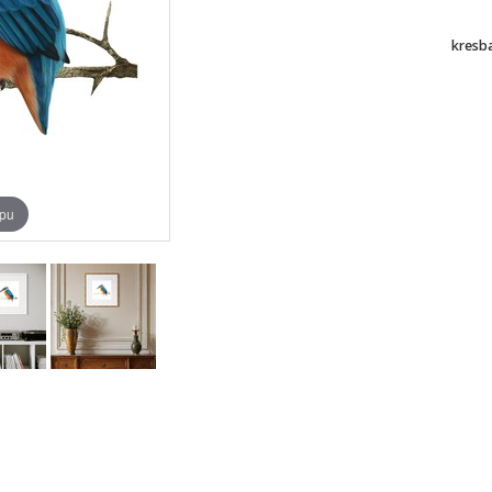
kresb
upu