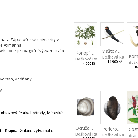
utnara Západočeské univerzity v
láše Axmanna
ek, obor propagační výtvarnictví a
Vlaštovka obecná
Konopí seté
Bošková Radka
Bošková Radka
Bošk
14 900 Kč
14 000 Kč
16
iversita, Vodňany
y
obrazový festival přírody,
Městské
Okružanka říční
Perlorodka říční
Cos
- Krajina, Galerie výtvarného
Bošková Radka
Bošková Radka
Bran