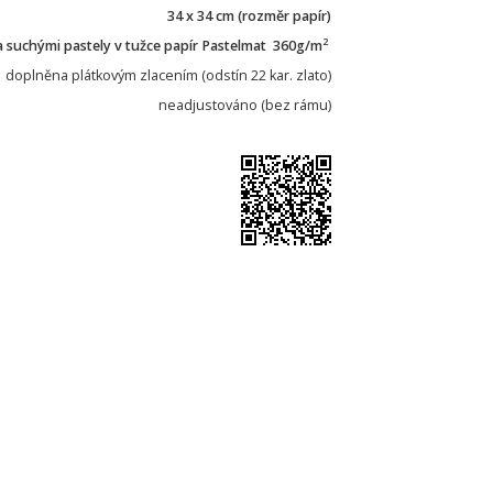
34 x 34 cm (rozměr papír)
2
a suchými pastely v tužce papír Pastelmat 360g/m
doplněna plátkovým zlacením (odstín 22 kar. zlato)
neadjustováno (bez rámu)