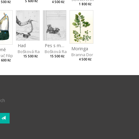
5 600 Kč
 500 Kč
4 500 Kč
1 800 Kč
Had
Pes s medvědem
Moringa
yně
Bošková Radka
Bošková Radka
Branna Dorota
ač Filip
15 500 Kč
15 500 Kč
4 500 Kč
 600 Kč
ých