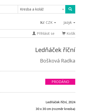
Kresba a koláž
CZK
Jazyk
Přihlásit se
Košík
Ledňáček říční
Bošková Radka
PRODÁNO
Ledňáček říční, 2024
30 x 30 cm (rozměr kresba)