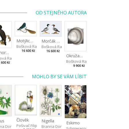
OD STEJNÉHO AUTORA
Motýlice obecná
Morčák velký
Bošková Radka
Bošková Radka
16 600 Kč
16 600 Kč
Kormorán velký
Okružanka říční
ová Radka
Bošková Radka
 600 Kč
9 900 Kč
MOHLO BY SE VÁM LÍBIT
Člověk
tus
Nigella
Eskimo
Pošivač Filip
na Dorota
Branna Dorota
Schniererová Miriama