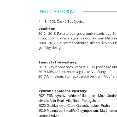
INFO O AUTOROVI
* 1. 8. 1993, České Budějovice
Vzdělání:
2012 - 2018 Fakulta designu a umění Ladislava S
Plzni, obor Ilustrace a grafika doc. ak. mal. Miko
2008 - 2012 Soukromá výtvarná střední škola v Pís
grafický design
Samostatné výstavy:
2019 Ryby v obrazech, MEVPIS FROV Jihočeská un
2019 Městské muzeum a galerie, Vodňany
2017 Animalium, Stomatologické centrum, Vodňan
Vybrané společné výstavy:
2021 FIIN, výstava vědecké ilustrace - Mezinárodní 
divadlo Vila Real, Vila Real, Portugalsko
2020 Grafika roku, Clam-Gallasův palác, Praha
2019 Mezinárodní malířské sympozium, Malý formát 
umění Hodonín