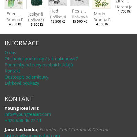
Zítra očekáváme mírné mrholení
Harant Jan
Had
Pes s medvědem
1 700 Kč
Foeniculum
Moringa
Jeskyně
Bošková Radka
Bošková Radka
Branna Dorota
Branna Dorota
Pošivač Filip
15 500 Kč
15 500 Kč
4 500 Kč
4 500 Kč
5 600 Kč
INFORMACE
O nás
Obchodní podmínky / Jak nakupovat?
Podmínky ochrany osobních údajů
Kontakt
Odstoupit od smlouvy
Dárkové poukazy
KONTAKT
Young Real Art
info@youngrealart.com
+420 608 46 22 11
Jana Lastovka
,
Founder, Chief Curator & Director
lastovka@youngrealart.com