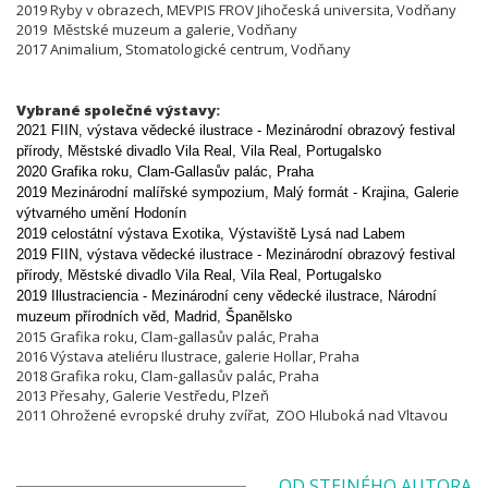
2019 Ryby v obrazech, MEVPIS FROV Jihočeská universita, Vodňany
2019 Městské muzeum a galerie, Vodňany
2017 Animalium, Stomatologické centrum, Vodňany
Vybrané společné výstavy:
2021 FIIN, výstava vědecké ilustrace - Mezinárodní obrazový festival
přírody,
Městské divadlo Vila Real, Vila Real, Portugalsko
2020 Grafika roku, Clam-Gallasův palác, Praha
2019 Mezinárodní malířské sympozium, Malý formát - Krajina, Galerie
výtvarného umění Hodonín
2019 celostátní výstava Exotika, Výstaviště Lysá nad Labem
2019 FIIN, výstava vědecké ilustrace - Mezinárodní obrazový festival
přírody,
Městské divadlo Vila Real, Vila Real, Portugalsko
2019 Illustraciencia -
Mezinárodní ceny vědecké ilustrace,
Národní
muzeum přírodních věd, Madrid, Španělsko
2015 Grafika roku, Clam-gallasův palác, Praha
2016 Výstava ateliéru Ilustrace, galerie Hollar, Praha
2018 Grafika roku, Clam-gallasův palác, Praha
2013 Přesahy, Galerie Vestředu, Plzeň
2011 Ohrožené evropské druhy zvířat, ZOO Hluboká nad Vltavou
OD STEJNÉHO AUTORA