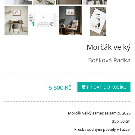
Morčák velký
Bošková Radka
16 600 Kč
PŘIDAT DO KOŠÍKU
Morčák velký samec se samicí, 2025
35 x 50 cm
kresba suchými pastely v tužce