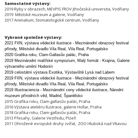
Samostatné výstavy:
2019 Ryby v obrazech, MEVPIS FROV Jihočeská universita, Vodňany
2019 Městské muzeum a galerie, Vodňany
2017 Animalium, Stomatologické centrum, Vodňany
Vybrané společné výstavy:
2021 FIIN, výstava vědecké ilustrace - Mezinárodní obrazový festival
přírody,
Městské divadlo Vila Real, Vila Real, Portugalsko
2020 Grafika roku, Clam-Gallasův palác, Praha
2019 Mezinárodní malířské sympozium, Malý formát - Krajina, Galerie
výtvarného umění Hodonín
2019 celostátní výstava Exotika, Výstaviště Lysá nad Labem
2019 FIIN, výstava vědecké ilustrace - Mezinárodní obrazový festival
přírody,
Městské divadlo Vila Real, Vila Real, Portugalsko
2019 Illustraciencia -
Mezinárodní ceny vědecké ilustrace,
Národní
muzeum přírodních věd, Madrid, Španělsko
2015 Grafika roku, Clam-gallasův palác, Praha
2016 Výstava ateliéru Ilustrace, galerie Hollar, Praha
2018 Grafika roku, Clam-gallasův palác, Praha
2013 Přesahy, Galerie Vestředu, Plzeň
2011 Ohrožené evropské druhy zvířat, ZOO Hluboká nad Vltavou