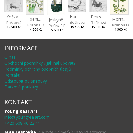
Had
Pes s medvědem
Kočka
Foeniculum
Moringa
Jeskyně
Bošková Radka
Bošková Radka
Bošková Radka
Branna Dorota
Branna Dor
Pošivač Filip
15 500 Kč
15 500 Kč
15 500 Kč
4 500 Kč
4 500 Kč
5 600 Kč
INFORMACE
O nás
Obchodní podmínky / Jak nakupovat?
Podmínky ochrany osobních údajů
Kontakt
Odstoupit od smlouvy
Dárkové poukazy
KONTAKT
Young Real Art
info@youngrealart.com
+420 608 46 22 11
Jana Lastovka
,
Founder, Chief Curator & Director