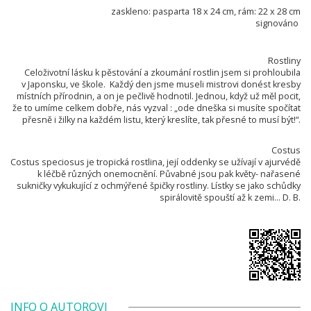
zaskleno: pasparta 18 x 24 cm, rám: 22 x 28 cm
signováno
Rostliny
Celoživotní lásku k pěstování a zkoumání rostlin jsem si prohloubila
v Japonsku, ve škole. Každý den jsme museli mistrovi donést kresby
místních přírodnin, a on je pečlivě hodnotil. Jednou, když už měl pocit,
že to umíme celkem dobře, nás vyzval : „ode dneška si musíte spočítat
přesně i žilky na každém listu, který kreslíte, tak přesné to musí být!“.
Costus
Costus speciosus je tropická rostlina, její oddenky se užívají v ajurvédě
k léčbě různých onemocnění. Půvabné jsou pak květy- nařasené
sukničky vykukující z ochmýřené špičky rostliny. Lístky se jako schůdky
spirálovitě spouští až k zemi... D. B.
INFO O AUTOROVI