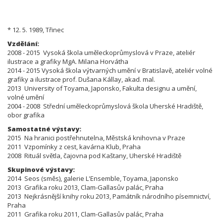
* 12. 5. 1989, Třinec
Vzdělání:
2008 - 2015 Vysoká škola uměleckoprůmyslová v Praze, ateliér
ilustrace a grafiky MgA. Milana Horvátha
2014 - 2015 Vysoká škola výtvarných umění v Bratislavě, ateliér volné
grafiky a ilustrace prof. Dušana Kállay, akad. mal.
2013 University of Toyama, Japonsko, Fakulta designu a umění,
volné umění
2004 - 2008 Střední uměleckoprůmyslová škola Uhersk
é
Hradiště,
obor grafika
Samostatné výstavy:
2015 Na hranici postřehnutelna, Městská knihovna v Praze
2011 Vzpomínky z cest, kavárna Klub, Praha
2008 Rituál světla, čajovna pod Kaštany, Uherské Hradiště
Skupinové výstavy:
2014 Seos (směs), galerie L'Ensemble, Toyama, Japonsko
2013 Grafika roku 2013, Clam-Gallasův palác, Praha
2013 Nejkrásnější knihy roku 2013, Památník národního písemnictví,
Praha
2011 Grafika roku 2011, Clam-Gallasův palác, Praha