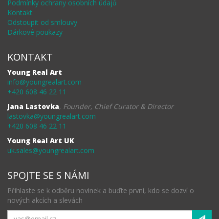
Podmínky ochrany osobních údajů
Kontakt
Odstoupit od smlouvy
Dárkové poukazy
KONTAKT
Young Real Art
info@youngrealart.com
+420 608 46 22 11
Jana Lastovka
,
Founder, Chief Curator & Director
lastovka@youngrealart.com
+420 608 46 22 11
Young Real Art UK
uk.sales@youngrealart.com
SPOJTE SE S NÁMI
Přihlaste se k odběru novinek a buďte první, kdo se dozví o
nových akcích a slevách