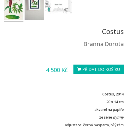
Costus
Branna Dorota
4 500 Kč
PŘIDAT DO KOŠÍKU
Costus, 2014
20 x 14 cm
akvarel na papíře
ze série
Byliny
adjustace: černá pasparta, bílý rám