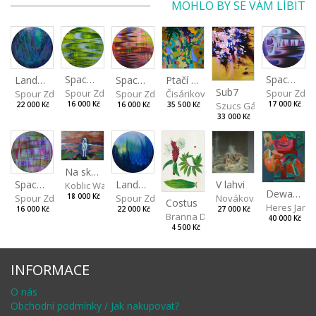
MOHLO BY SE VÁM LÍBIT
Spaces I
Spaces IV
Spaces II
Ptačí perspektiva
Landscape III
Sub7
Spour Zdeněk
Spour Zde
Spour Zdeněk
Čisáriková Táňa
Spour Zdeněk
Szucs Gábor
16 000 Kč
17 000 Kč
16 000 Kč
35 500 Kč
22 000 Kč
33 000 Kč
Na skalách
Landscape II
V lahvi
Spaces III
Koblic Walterová Martina
Dewa pagan
Spour Zdeněk
Nováková Blanka
18 000 Kč
Spour Zdeněk
Costus
Heres Jan
22 000 Kč
27 000 Kč
16 000 Kč
Branna Dorota
40 000 Kč
4 500 Kč
INFORMACE
O nás
Obchodní podmínky / Jak nakupovat?