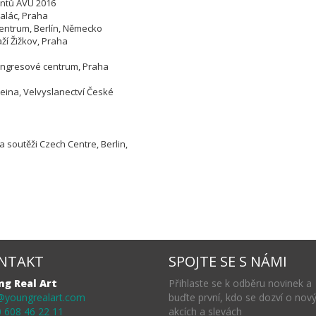
antů AVU 2016
palác, Praha
entrum, Berlín, Německo
ží Žižkov, Praha
Kongresové centrum, Praha
tsteina, Velvyslanectví České
 soutěži Czech Centre, Berlin,
NTAKT
SPOJTE SE S NÁMI
ng Real Art
Přihlaste se k odběru novinek a
@youngrealart.com
buďte první, kdo se dozví o nov
 608 46 22 11
akcích a slevách