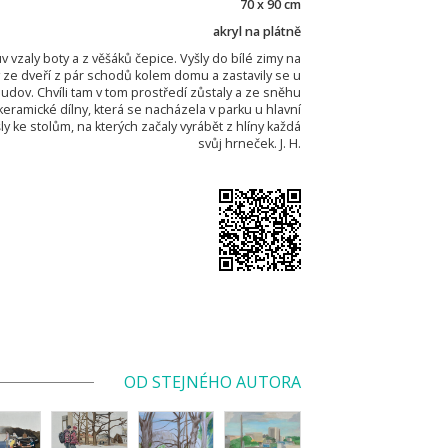
70 x 90 cm
akryl na plátně
v vzaly boty a z věšáků čepice. Vyšly do bílé zimy na
 ze dveří z pár schodů kolem domu a zastavily se u
udov. Chvíli tam v tom prostředí zůstaly a ze sněhu
keramické dílny, která se nacházela v parku u hlavní
šly ke stolům, na kterých začaly vyrábět z hlíny každá
svůj hrneček. J. H.
OD STEJNÉHO AUTORA