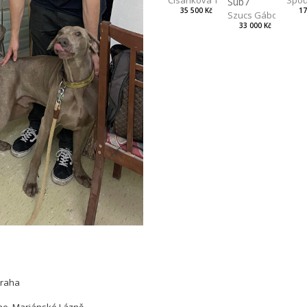
Čisáriková Táňa
Sub7
17
35 500 Kč
Szucs Gábor
33 000 Kč
Praha