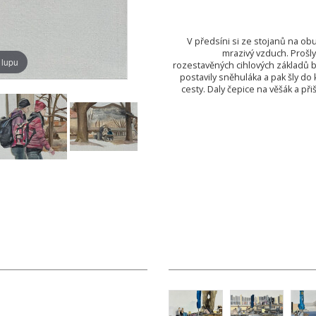
V předsíni si ze stojanů na obu
mrazivý vzduch. Prošly
 lupu
rozestavěných cihlových základů b
postavily sněhuláka a pak šly do 
cesty. Daly čepice na věšák a při