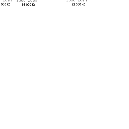
Spour Zdeněk
Spour Zdeněk
 000 Kč
22 000 Kč
16 000 Kč