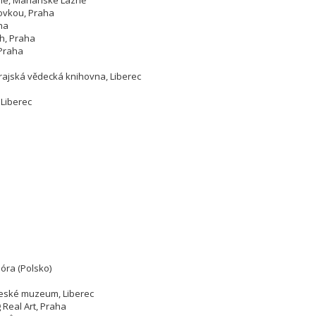
the, Mariánské Lázně
ovkou, Praha
aha
h, Praha
 Praha
rajská vědecká knihovna, Liberec
 Liberec
óra (Polsko)
eské muzeum, Liberec
 Real Art, Praha