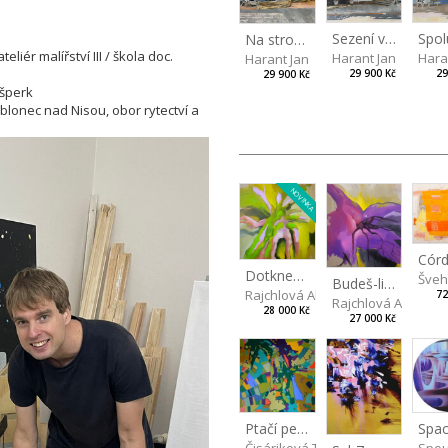
Sezení venku pod velkým stromem
Spol
Na stromových lavicích
iér malířství III / škola doc.
Harant Jan
Hara
Harant Jan
29 900 Kč
29
29 900 Kč
 šperk
blonec nad Nisou, obor rytectví a
NOVINKA
Cór
Dotkneš-li se na správném místě
Švehl
Budeš-li se dívat dosti pozorně
Rajchlová Alžběta
72
Rajchlová Alžběta
28 000 Kč
27 000 Kč
Spac
Ptačí perspektiva
Spou