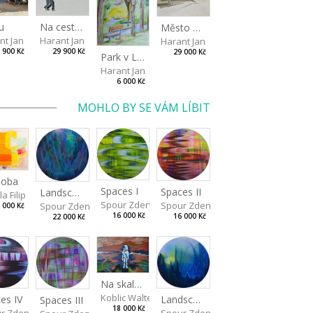
u
Na cestě do parku
Město pod širým nebem
nt Jan
Harant Jan
Harant Jan
 900 Kč
29 900 Kč
29 000 Kč
Park v Liberci II
Harant Jan
6 000 Kč
MOHLO BY SE VÁM LÍBIT
doba
Spaces I
Spaces II
Landscape III
a Filip
Spour Zdeněk
Spour Zdeněk
Spour Zdeněk
 000 Kč
16 000 Kč
16 000 Kč
22 000 Kč
Na skalách
Koblic Walterová Martina
es IV
Landscape II
Spaces III
18 000 Kč
r Zdeněk