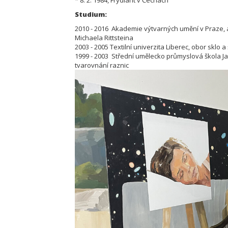
* 8. 2. 1984, Frýdlant v Čechách
Studium:
2010 - 2016 Akademie výtvarných umění v Praze, atel
Michaela Rittsteina
2003 - 2005 Textilní univerzita Liberec, obor sklo a
1999 - 2003 Střední umělecko průmyslová škola Ja
tvarovnání raznic