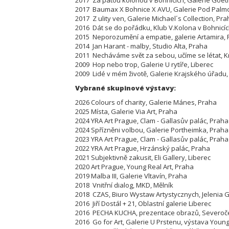
2017 Za pátou kolonou v Bohnicích, Galerie Goe
2017 Baumax X Bohnice X AVU, Galerie Pod Palm
2017 Z ulity ven, Galerie Michael´s Collection, Pr
2016 Dát se do pořádku, Klub V.Kolona v Bohnicíc
2015 Neporozumění a empatie, galerie Artamira,
2014 Jan Harant - malby, Studio Alta, Praha
2011 Necháváme svět za sebou, učíme se létat, K
2009 Hop nebo trop, Galerie U rytíře, Liberec
2009 Lidé v mém životě, Galerie Krajského úřadu,
Vybrané skupinové výstavy:
2026 Colours of charity, Galerie Mánes, Praha
2025 Místa, Galerie Via Art, Praha
2024 YRA Art Prague, Clam - Gallasův palác, Praha
2024 Spřízněni volbou, Galerie Portheimka, Praha
2023 YRA Art Prague, Clam - Gallasův palác, Praha
2022 YRA Art Prague, Hrzánský palác, Praha
2021 Subjektivně zakusit, Eli Gallery, Liberec
2020 Art Prague, Young Real Art, Praha
2019 Malba III, Galerie Vltavín, Praha
2018 Vnitřní dialog, MKD, Mělník
2018 CZAS, Biuro Wystaw Artystycznych, Jelenia G
2016 Jiří Dostál + 21, Oblastní galerie Liberec
2016 PECHA KUCHA, prezentace obrazů, Severoč
2016 Go for Art, Galerie U Prstenu, výstava Young