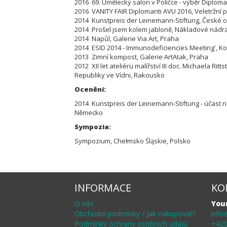
2016 69. Umělecký salon v Poličce - výběr Diplom
2016 VANITY FAIR Diplomanti AVU 2016, Veletržní 
2014 Kunstpreis der Leinemann-Stiftung, České c
2014 Prošel jsem kolem jabloně, Nákladové nádra
2014 Napůl, Galerie Via Art, Praha
2014 ESID 2014 - Immunodeficiencies Meeting', 
2013 Zimní kompost, Galerie ArtAtak, Praha
2012 XII let ateliéru malířství III doc. Michaela Rit
Republiky ve Vídni, Rakousko
Ocenění:
2014 Kunstpreis der Leinemann-Stiftung - účast na
Německo
Sympozia:
Sympozium, Chełmsko Śląskie, Polsko
INFORMACE
KO
O nás
You
Obchodní podmínky / Jak nakupovat?
info
Podmínky ochrany osobních údajů
+420