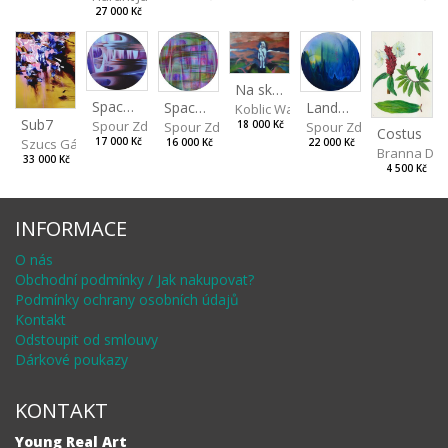
27 000 Kč
Na skalách
Spaces IV
Landscape II
Spaces III
Koblic Walterová Martina
Sub7
Spour Zdeněk
Spour Zdeněk
18 000 Kč
Spour Zdeněk
Costus
Szucs Gábor
17 000 Kč
22 000 Kč
16 000 Kč
Branna Dor
33 000 Kč
4 500 Kč
INFORMACE
O nás
Obchodní podmínky / Jak nakupovat?
Podmínky ochrany osobních údajů
Kontakt
Odstoupit od smlouvy
Dárkové poukazy
KONTAKT
Young Real Art