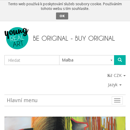
Tento web používá k poskytování služeb soubory cookie. Používáním
tohoto webu s tím souhlasíte.
OK
Malba
CZK
Jazyk
Hlavní menu
Toggle
naviga