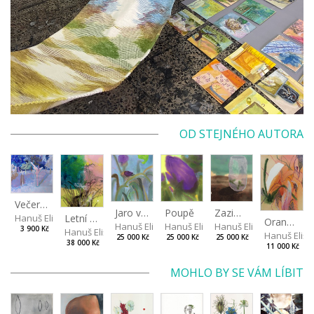
OD STEJNÉHO AUTORA
Večer v třešňovém sadu
Jaro v mlze
Poupě
Zazimování růží
Letní vzduch v zahradě
Hanuš Eliška
Oranžová v listech
Hanuš Eliška
Hanuš Eliška
Hanuš Eliška
3 900 Kč
Hanuš Eliška
Hanuš Elišk
25 000 Kč
25 000 Kč
25 000 Kč
38 000 Kč
11 000 Kč
MOHLO BY SE VÁM LÍBIT