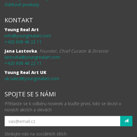
Dárkové poukazy
KONTAKT
Young Real Art
info@youngrealart.com
+420 608 46 22 11
Jana Lastovka
,
Founder, Chief Curator & Director
lastovka@youngrealart.com
+420 608 46 22 11
Young Real Art UK
uk.sales@youngrealart.com
SPOJTE SE S NÁMI
Přihlaste se k odběru novinek a buďte první, kdo se dozví o
nových akcích a slevách
Sledujte nás na sociálních sítích