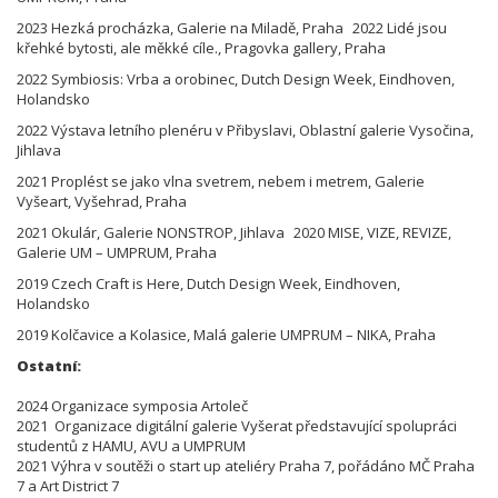
2023 Hezká procházka, Galerie na Miladě, Praha 2022 Lidé jsou
křehké bytosti, ale měkké cíle., Pragovka gallery, Praha
2022 Symbiosis: Vrba a orobinec, Dutch Design Week, Eindhoven,
Holandsko
2022 Výstava letního plenéru v Přibyslavi, Oblastní galerie Vysočina,
Jihlava
2021 Proplést se jako vlna svetrem, nebem i metrem, Galerie
Vyšeart, Vyšehrad, Praha
2021 Okulár, Galerie NONSTROP, Jihlava 2020 MISE, VIZE, REVIZE,
Galerie UM – UMPRUM, Praha
2019 Czech Craft is Here, Dutch Design Week, Eindhoven,
Holandsko
2019 Kolčavice a Kolasice, Malá galerie UMPRUM – NIKA, Praha
Ostatní:
2024 Organizace symposia Artoleč
2021 Organizace digitální galerie Vyšerat představující spolupráci
studentů z HAMU, AVU a UMPRUM
2021 Výhra v soutěži o start up ateliéry Praha 7, pořádáno MČ Praha
7 a Art District 7