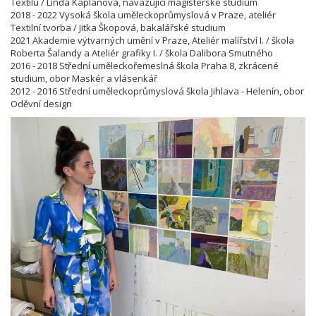
Textilu / Linda Kaplanová, navazující magisterské studium
2018 - 2022 Vysoká škola uměleckoprůmyslová v Praze, ateliér
Textilní tvorba / Jitka Škopová, bakalářské studium
2021 Akademie výtvarných umění v Praze, Ateliér malířství I. / škola
Roberta Šalandy a Ateliér grafiky I. / škola Dalibora Smutného
2016 - 2018 Střední uměleckořemeslná škola Praha 8, zkrácené
studium, obor Maskér a vlásenkář
2012 - 2016 Střední uměleckoprůmyslová škola Jihlava - Helenín, obor
Oděvní design