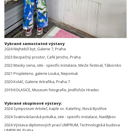
Vybrané samostatné výstavy
2024 Nejhebčí byt, Galerie 7, Praha
2023 Bezpečný prostor, Café Jericho, Praha
2022 Masky sena, site - specific instalace, MeZe festival, Táborsko
2021 Propleteno, galerie Louka, Nepomuk
2020 Koláč, Galerie Artrafika, Praha 7
2019 KOLASICE, Museum fotografie, Jindřichův Hradec
Vybrané skupinové výstavy:
2024 Symposium Artoleč, kaple sv. Kateřiny, Nová Bystřice
2024 Svatováclavská potulka, site - specific instalace, Nadějkov
2024 Výstava diplomových prací UMPRUM, Technologická budova
UMPRUM, Praha