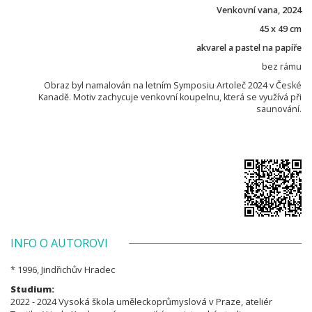
Venkovní vana, 2024
45 x 49 cm
akvarel a pastel na papíře
bez rámu
Obraz byl namalován na letním Symposiu Artoleč 2024 v České
Kanadě. Motiv zachycuje venkovní koupelnu, která se využívá při
saunování.
INFO O AUTOROVI
* 1996, Jindřichův Hradec
Studium:
2022 - 2024 Vysoká škola uměleckoprůmyslová v Praze, ateliér