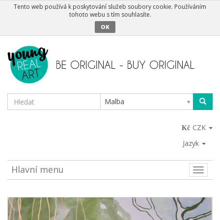
Tento web používá k poskytování služeb soubory cookie. Používáním
tohoto webu s tím souhlasíte.
OK
Malba
CZK
Jazyk
Hlavní menu
Toggle
naviga