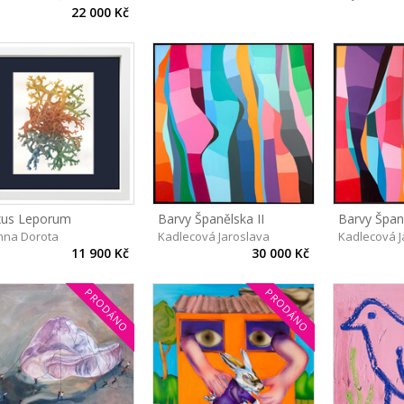
22 000 Kč
us Leporum
Barvy Španělska II
Barvy Špan
nna Dorota
Kadlecová Jaroslava
Kadlecová J
11 900 Kč
30 000 Kč
PRODÁNO
PRODÁNO