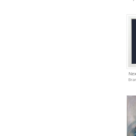
Nex
Bra