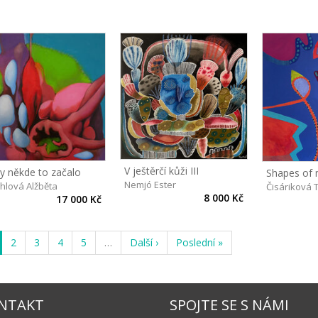
V ještěrčí kůži III
y někde to začalo
Shapes of m
Nemjó Ester
hlová Alžběta
Čisáriková 
8 000 Kč
17 000 Kč
2
3
4
5
…
Další ›
Poslední »
NTAKT
SPOJTE SE S NÁMI