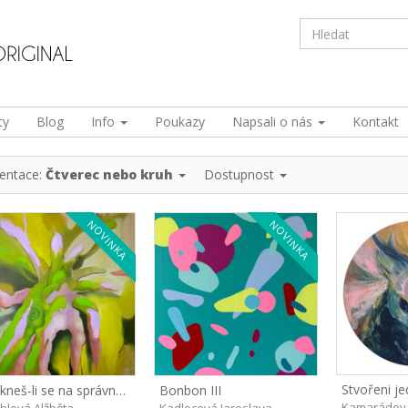
ty
Blog
Info
Poukazy
Napsali o nás
Kontakt
ientace:
Čtverec nebo kruh
Dostupnost
NOVINKA
NOVINKA
Dotkneš-li se na správném místě
Bonbon III
Kamarádová