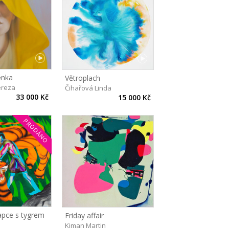
ěnka
Větroplach
ereza
Čihařová Linda
33 000 Kč
15 000 Kč
PRODÁNO
apce s tygrem
Friday affair
Kiman Martin