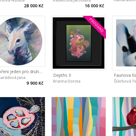
hlová Alžběta
Kadlecová Jaroslava
28 000 Kč
16 000 Kč
PRODÁNO
Stvořeni jeden pro druhého I
Depths II
Faunova tl
arádová Jana
Branna Dorota
Ščerbová T
9 900 Kč