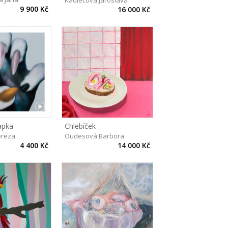
Kadlecová Jaroslava
9 900 Kč
16 000 Kč
apka
Chlebíček
ereza
Oudesová Barbora
4 400 Kč
14 000 Kč