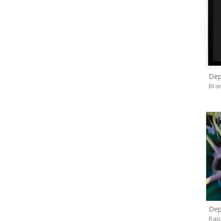
Dep
Bra
Dep
Rajc