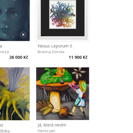
la
Nexus Leporum II
ereza
Branna Dorota
26 000 Kč
11 900 Kč
Já, která nevím
ní
Heres Jan
lžběta