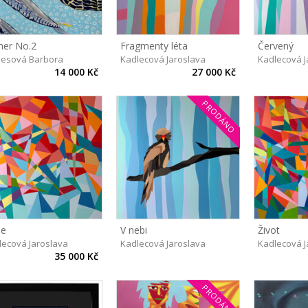
ner No.2
Fragmenty léta
Červený
esová Barbora
Kadlecová Jaroslava
Kadlecová J
14 000 Kč
27 000 Kč
PRODÁNO
še
V nebi
Život
lecová Jaroslava
Kadlecová Jaroslava
Kadlecová J
35 000 Kč
PRODÁNO