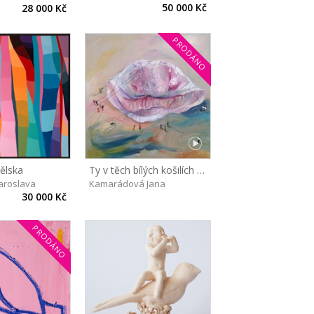
50 000 Kč
28 000 Kč
PRODÁNO
ělska
Ty v těch bílých košilích příště nebrat!
aroslava
Kamarádová Jana
30 000 Kč
PRODÁNO