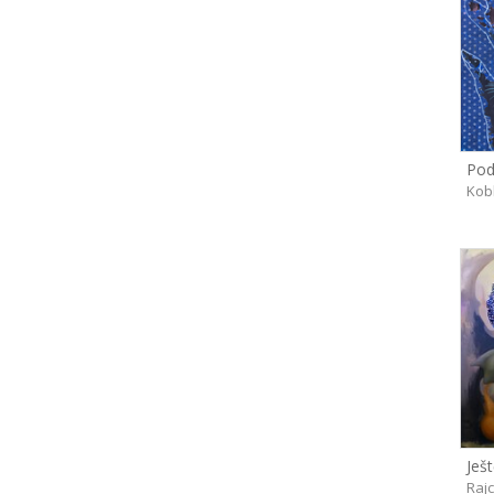
Pod
Kob
Ješ
Rajc