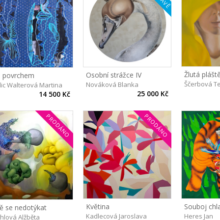
Žlutá plášt
Osobní strážce IV
 povrchem
Ščerbová T
Nováková Blanka
lic Walterová Martina
25 000 Kč
14 500 Kč
PRODÁNO
PRODÁNO
Květina
Souboj chl
tě se nedotýkat
Kadlecová Jaroslava
Heres Jan
hlová Alžběta