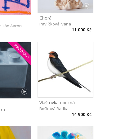
Chorál
Pavlíčková Ivana
ilián Aaron
11 000 Kč
PRODÁNO
Vlaštovka obecná
Bošková Radka
tra
14 900 Kč