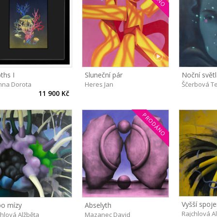
ths I
Sluneční pár
Noční svět
nna Dorota
Heres Jan
Ščerbová T
11 900 Kč
PRODÁNO
Vyšší spoje
o mízy
Abselyth
Rajchlová A
hlová Alžběta
Mazanec David