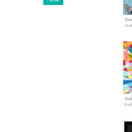
Din
Oud
Du
Kad