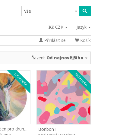
Vše
CZK
Jazyk
Přihlásit se
Košík
Řazení:
Od nejnovějšího
NOVINKA
NOVINKA
Stvořeni jeden pro druhého II
Bonbon II
 Jana