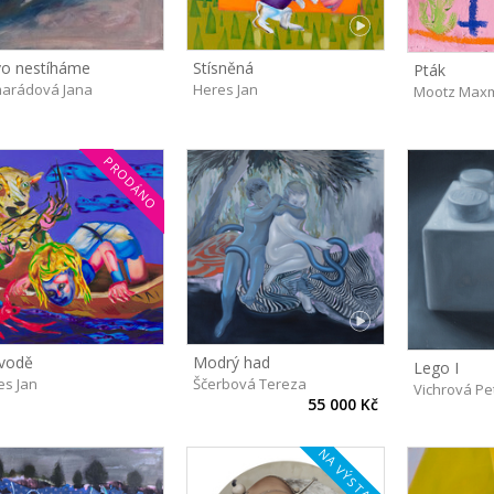
vo nestíháme
Stísněná
Pták
arádová Jana
Heres Jan
Mootz Maxm
PRODÁNO
vodě
Modrý had
Lego I
es Jan
Ščerbová Tereza
Vichrová Pe
55 000 Kč
NA VÝSTAVĚ