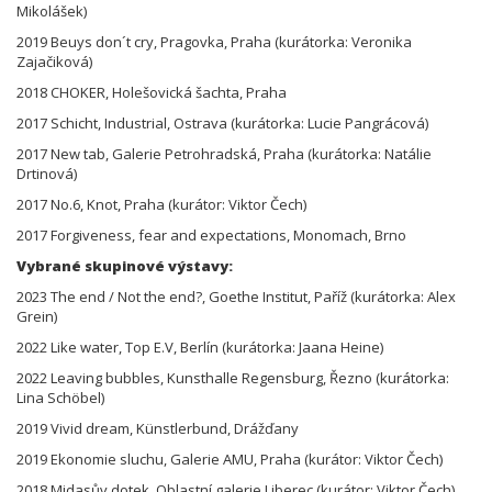
Mikolášek)
2019 Beuys don´t cry, Pragovka, Praha (kurátorka: Veronika
Zajačiková)
2018 CHOKER, Holešovická šachta, Praha
2017 Schicht, Industrial, Ostrava (kurátorka: Lucie Pangrácová)
2017 New tab, Galerie Petrohradská, Praha (kurátorka: Natálie
Drtinová)
2017 No.6, Knot, Praha (kurátor: Viktor Čech)
2017 Forgiveness, fear and expectations, Monomach, Brno
Vybrané skupinové výstavy:
2023 The end / Not the end?, Goethe Institut, Paříž (kurátorka: Alex
Grein)
2022 Like water, Top E.V, Berlín (kurátorka: Jaana Heine)
2022 Leaving bubbles, Kunsthalle Regensburg, Řezno (kurátorka:
Lina Schöbel)
2019 Vivid dream, Künstlerbund, Drážďany
2019 Ekonomie sluchu, Galerie AMU, Praha (kurátor: Viktor Čech)
2018 Midasův dotek, Oblastní galerie Liberec (kurátor: Viktor Čech)