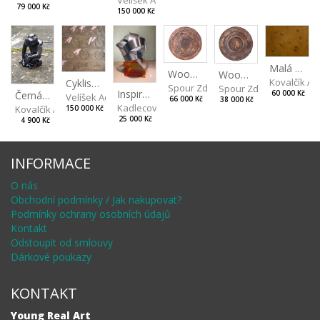
Velíšek Adam
79 000 Kč
150 000 Kč
Malá kopaná při západu slunce
Wood V
Wood VI
Kovalčík A
Cyklisti Color
Spour Zdeněk
Spour Zdeněk
Inspiration by Marqués de Riscal
Černá opice
60 000 Kč
Velíšek Adam
66 000 Kč
38 000 Kč
Kadlecová Jaroslava
Kovalčík Adam
150 000 Kč
25 000 Kč
4 900 Kč
INFORMACE
O nás
Obchodní podmínky / Jak nakupovat?
Podmínky ochrany osobních údajů
Kontakt
Odstoupit od smlouvy
Dárkové poukazy
KONTAKT
Young Real Art