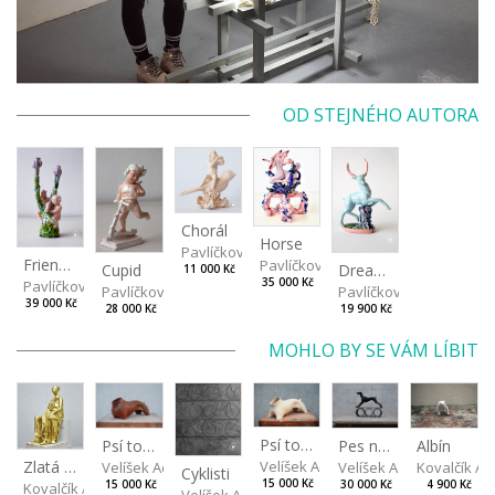
OD STEJNÉHO AUTORA
Chorál
Horse
Pavlíčková Ivana
Friendship
Pavlíčková Ivana
Cupid
Dream stag
11 000 Kč
35 000 Kč
Pavlíčková Ivana
Pavlíčková Ivana
Pavlíčková Ivana
39 000 Kč
28 000 Kč
19 900 Kč
MOHLO BY SE VÁM LÍBIT
Psí torzo
Albín
Psí torzo
Pes na kolech
Velíšek Adam
Zlatá máma
Kovalčík A
Velíšek Adam
Velíšek Adam
Cyklisti
15 000 Kč
4 900 Kč
15 000 Kč
30 000 Kč
Kovalčík Adam