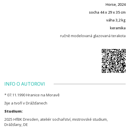
Horse, 2024
socha 44 x 29 x 35 cm
váha 3,2 kg
keramika
ručně modelovaná glazovaná terakota
INFO O AUTOROVI
* 07.11.1990 Hranice na Moravě
žije a tvoří v Drážďanech
Studium:
2025 HfBK Dresden, ateliér sochařství, mistrovské studium,
Drážďany, DE