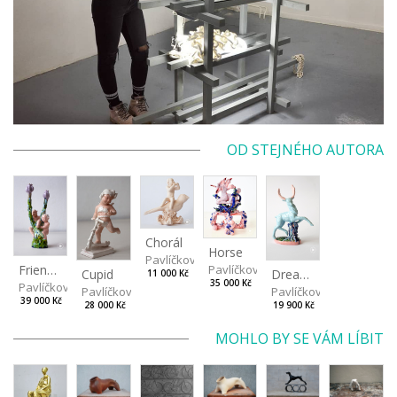
OD STEJNÉHO AUTORA
Chorál
Horse
Pavlíčková Ivana
Friendship
Pavlíčková Ivana
Cupid
Dream stag
11 000 Kč
35 000 Kč
Pavlíčková Ivana
Pavlíčková Ivana
Pavlíčková Ivana
39 000 Kč
28 000 Kč
19 900 Kč
MOHLO BY SE VÁM LÍBIT