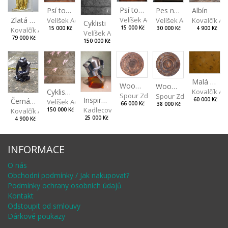
Psí torzo
Albín
Psí torzo
Pes na kolech
Velíšek Adam
Zlatá máma
Kovalčík A
Velíšek Adam
Velíšek Adam
Cyklisti
15 000 Kč
4 900 Kč
15 000 Kč
30 000 Kč
Kovalčík Adam
Velíšek Adam
79 000 Kč
150 000 Kč
Malá kopaná při západu slunce
Wood V
Wood VI
Kovalčík A
Cyklisti Color
Spour Zdeněk
Spour Zdeněk
Inspiration by Marqués de Riscal
Černá opice
60 000 Kč
Velíšek Adam
66 000 Kč
38 000 Kč
Kadlecová Jaroslava
Kovalčík Adam
150 000 Kč
25 000 Kč
4 900 Kč
INFORMACE
O nás
Obchodní podmínky / Jak nakupovat?
Podmínky ochrany osobních údajů
Kontakt
Odstoupit od smlouvy
Dárkové poukazy