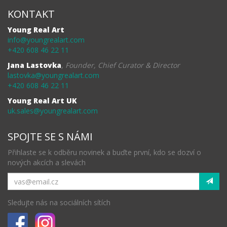
KONTAKT
Young Real Art
info@youngrealart.com
+420 608 46 22 11
Jana Lastovka
,
Founder, Chief Curator & Director
lastovka@youngrealart.com
+420 608 46 22 11
Young Real Art UK
uk.sales@youngrealart.com
SPOJTE SE S NÁMI
Přihlaste se k odběru novinek a buďte první, kdo se dozví o
nových akcích a slevách
Sledujte nás na sociálních sítích