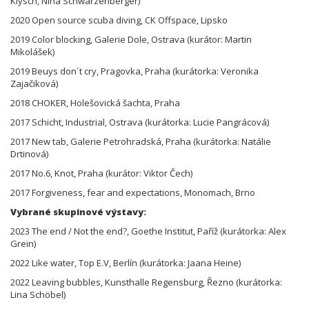
Klysch, Nina Schwarzenberger)
2020 Open source scuba diving, CK Offspace, Lipsko
2019 Color blocking, Galerie Dole, Ostrava (kurátor: Martin
Mikolášek)
2019 Beuys don´t cry, Pragovka, Praha (kurátorka: Veronika
Zajačiková)
2018 CHOKER, Holešovická šachta, Praha
2017 Schicht, Industrial, Ostrava (kurátorka: Lucie Pangrácová)
2017 New tab, Galerie Petrohradská, Praha (kurátorka: Natálie
Drtinová)
2017 No.6, Knot, Praha (kurátor: Viktor Čech)
2017 Forgiveness, fear and expectations, Monomach, Brno
Vybrané skupinové výstavy:
2023 The end / Not the end?, Goethe Institut, Paříž (kurátorka: Alex
Grein)
2022 Like water, Top E.V, Berlín (kurátorka: Jaana Heine)
2022 Leaving bubbles, Kunsthalle Regensburg, Řezno (kurátorka:
Lina Schöbel)