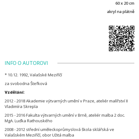
60 x 20 cm
akryl na plátně
INFO O AUTOROVI
* 10.12. 1992, Valašské Meziříčí
za svobodna Štefková
Vzdělání:
2012 - 2018 Akademie výtvarných umění v Praze, ateliér malířství II
Vladimíra Skrepla
2015 - 2016 Fakulta výtvarných umění v Brně, ateliér malba 2 doc.
MgA. Luďka Rathouského
2008 - 2012 střední uměleckoprůmyslová škola sklářská ve
Valašském Meziříčí, obor Užitá malba