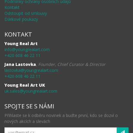
Podmínky ochrany osobních údajů
Kontakt
Odstoupit od smlouvy
Dárkové poukazy
KONTAKT
Young Real Art
info@youngrealart.com
+420 608 46 22 11
Jana Lastovka
,
Founder, Chief Curator & Director
lastovka@youngrealart.com
+420 608 46 22 11
Young Real Art UK
uk.sales@youngrealart.com
SPOJTE SE S NÁMI
Přihlaste se k odběru novinek a buďte první, kdo se dozví o
nových akcích a slevách