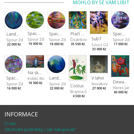
MOHLO BY SE VÁM LÍBIT
Spaces I
Spaces IV
Spaces II
Ptačí perspektiva
Landscape III
Sub7
Spour Zdeněk
Spour Zde
Spour Zdeněk
Čisáriková Táňa
Spour Zdeněk
Szucs Gábor
16 000 Kč
17 000 Kč
16 000 Kč
35 500 Kč
22 000 Kč
33 000 Kč
Na skalách
Landscape II
V lahvi
Spaces III
Koblic Walterová Martina
Dewa pagan
Spour Zdeněk
Nováková Blanka
18 000 Kč
Spour Zdeněk
Costus
Heres Jan
22 000 Kč
27 000 Kč
16 000 Kč
Branna Dorota
40 000 Kč
4 500 Kč
INFORMACE
O nás
Obchodní podmínky / Jak nakupovat?