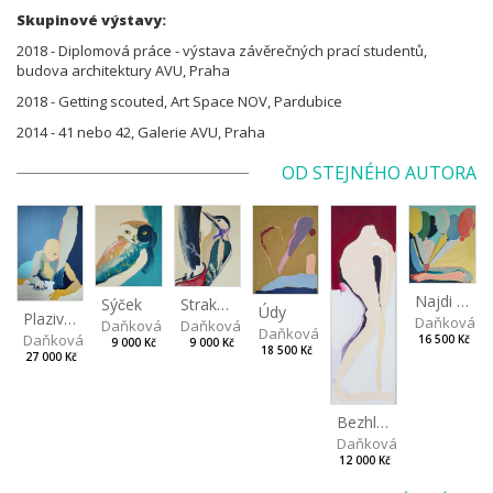
Skupinové výstavy:
2018 - Diplomová práce - výstava závěrečných prací studentů,
budova architektury AVU, Praha
2018 - Getting scouted, Art Space NOV, Pardubice
2014 - 41 nebo 42, Galerie AVU, Praha
OD STEJNÉHO AUTORA
Najdi mě
Strakapoud
Sýček
Údy
Plazivec
Daňková M
Daňková Markéta
Daňková Markéta
Daňková Markéta
Daňková Markéta
16 500 Kč
9 000 Kč
9 000 Kč
18 500 Kč
27 000 Kč
Bezhlavý
Daňková Markéta
12 000 Kč